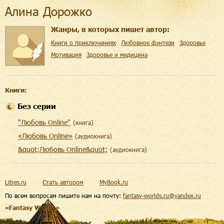
Алина Дорожко
Жанры, в которых пишет автор:
Книги о приключениях
Любовное фэнтези
Здоровье
Мотивация
Здоровье и медицина
Книги:
Без серии
"Любовь Online"
(
книга
)
«Любовь Online»
(
aудиокнига
)
&quot;Любовь Online&quot;
(
aудиокнига
)
Litres.ru
Стать автором
MyBook.ru
По всем вопросам пишите нам на почту:
fantasy-worlds.ru@yandex.ru
«Fantasy Worlds»