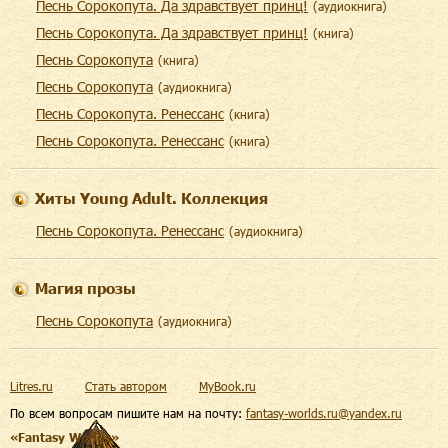
Песнь Сорокопута. Да здравствует принц!
(
aудиокнига
)
Песнь Сорокопута. Да здравствует принц!
(
книга
)
Песнь Сорокопута
(
книга
)
Песнь Сорокопута
(
aудиокнига
)
Песнь Сорокопута. Ренессанс
(
книга
)
Песнь Сорокопута. Ренессанс
(
книга
)
Хиты Young Adult. Коллекция
Песнь Сорокопута. Ренессанс
(
aудиокнига
)
Магия прозы
Песнь Сорокопута
(
aудиокнига
)
Litres.ru
Стать автором
MyBook.ru
По всем вопросам пишите нам на почту:
fantasy-worlds.ru@yandex.ru
«Fantasy Worlds»