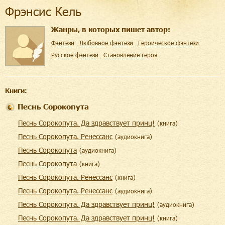
Фрэнсис Кель
Жанры, в которых пишет автор:
Фэнтези
Любовное фэнтези
Героическое фэнтези
Русское фэнтези
Становление героя
Книги:
Песнь Сорокопута
Песнь Сорокопута. Да здравствует принц!
(
книга
)
Песнь Сорокопута. Ренессанс
(
aудиокнига
)
Песнь Сорокопута
(
aудиокнига
)
Песнь Сорокопута
(
книга
)
Песнь Сорокопута. Ренессанс
(
книга
)
Песнь Сорокопута. Ренессанс
(
aудиокнига
)
Песнь Сорокопута. Да здравствует принц!
(
aудиокнига
)
Песнь Сорокопута. Да здравствует принц!
(
книга
)