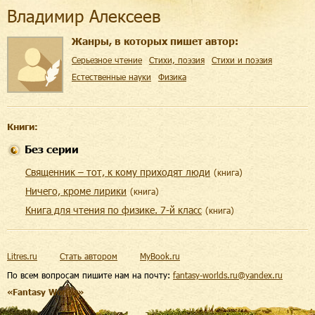
Владимир Алексеев
Жанры, в которых пишет автор:
Серьезное чтение
Cтихи, поэзия
Стихи и поэзия
Естественные науки
Физика
Книги:
Без серии
Священник – тот, к кому приходят люди
(
книга
)
Ничего, кроме лирики
(
книга
)
Книга для чтения по физике. 7-й класс
(
книга
)
Litres.ru
Стать автором
MyBook.ru
По всем вопросам пишите нам на почту:
fantasy-worlds.ru@yandex.ru
«Fantasy Worlds»