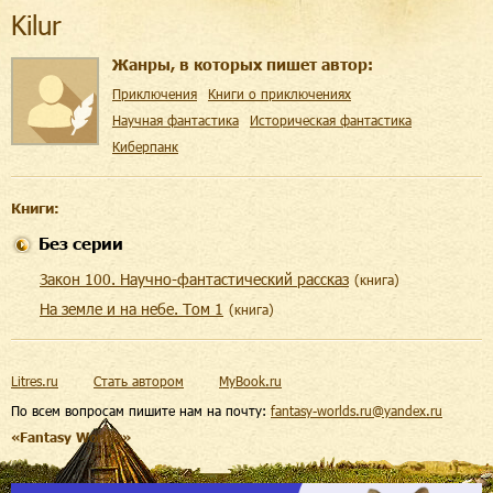
Kilur
Жанры, в которых пишет автор:
Приключения
Книги о приключениях
Научная фантастика
Историческая фантастика
Киберпанк
Книги:
Без серии
Закон 100. Научно-фантастический рассказ
(
книга
)
На земле и на небе. Том 1
(
книга
)
Litres.ru
Стать автором
MyBook.ru
По всем вопросам пишите нам на почту:
fantasy-worlds.ru@yandex.ru
«Fantasy Worlds»