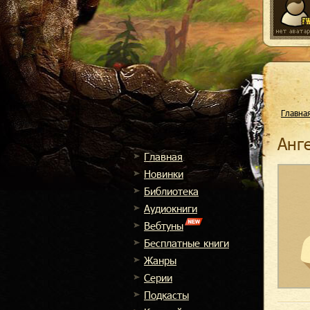
Главна
Ан
Главная
Новинки
Библиотека
Аудиокниги
Вебтуны
Бесплатные книги
Жанры
Cерии
Подкасты