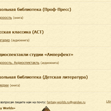
ольная библиотека (Проф-Пресс)
доросль
(
книга
)
сская классика (АСТ)
игадир
(
aудиокнига
)
диоспектакли студии «Амперфект»
доросль. Аудиоспектакль
(
aудиокнига
)
ольная библиотека (Детская литература)
медии
(
книга
)
Lit
 вопросам пишите нам на почту:
fantasy-worlds.ru@yandex.ru
sy Worlds»