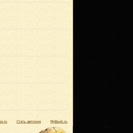
res.ru
Стать автором
MyBook.ru