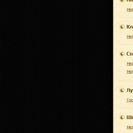
Не
Кл
Не
Сп
Не
Не
Лу
Гор
Шк
Не