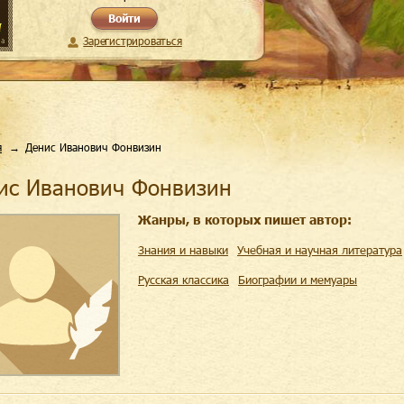
Войти
Зарегистрироваться
я
Денис Иванович Фонвизин
нис Иванович Фонвизин
Жанры, в которых пишет автор:
Знания и навыки
Учебная и научная литература
Русская классика
Биографии и мемуары