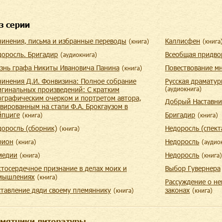
з серии
чинения, письма и избранные переводы
Каллисфен
(
книга
)
(
книга
доросль. Бригадир
Всеобщая придво
(
aудиокнига
)
знь графа Никиты Ивановича Панина
Повествование мн
(
книга
)
чинения Д.И. Фонвизина: Полное собрание
Русская драматург
игинальных произведений: С кратким
(
aудиокнига
)
ографическим очерком и портретом автора,
Добрый Наставни
вированным на стали Ф.А. Брокгаузом в
йпциге
Бригадир
(
книга
)
(
книга
)
доросль (сборник)
Недоросль (спект
(
книга
)
рион
Недоросль
(
книга
)
(
aудио
медии
Недоросль
(
книга
)
(
книга
)
стосердечное признание в делах моих и
Выбор Гувернера
мышлениях
(
книга
)
Рассуждение о н
ставление дяди своему племяннику
законах
(
книга
)
(
книга
)
мятники литературы