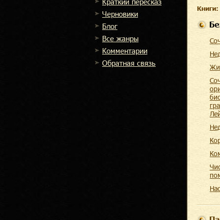
Краткий пересказ
Книги:
Черновики
Бе
Блог
Все жанры
Со
Комментарии
Не
Обратная связь
Жи
Со
ор
би
гра
Ле
Не
Ко
Ко
Чи
по
На
Па