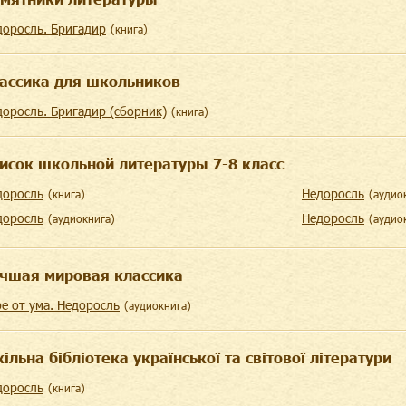
доросль. Бригадир
(
книга
)
ассика для школьников
доросль. Бригадир (сборник)
(
книга
)
исок школьной литературы 7-8 класс
доросль
Недоросль
(
книга
)
(
aудио
доросль
Недоросль
(
aудиокнига
)
(
aудио
чшая мировая классика
е от ума. Недоросль
(
aудиокнига
)
ільна бібліотека української та світової літератури
доросль
(
книга
)