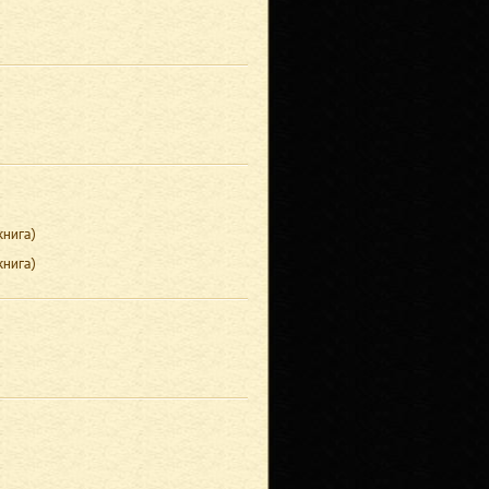
книга
)
книга
)