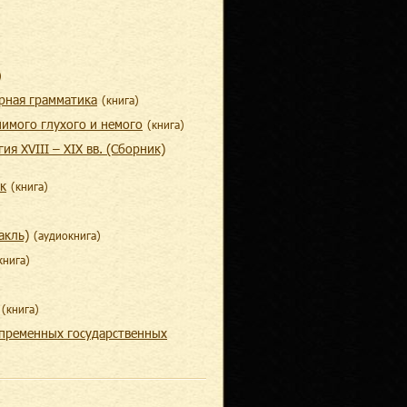
)
рная грамматика
(
книга
)
имого глухого и немого
(
книга
)
ия XVIII – XIX вв. (Сборник)
к
(
книга
)
акль)
(
aудиокнига
)
книга
)
(
книга
)
епременных государственных