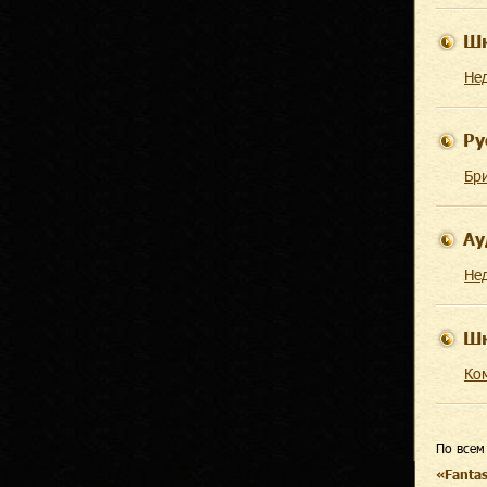
Шк
Не
Ру
Бр
Ау
Не
Шк
Ко
По всем
«Fanta