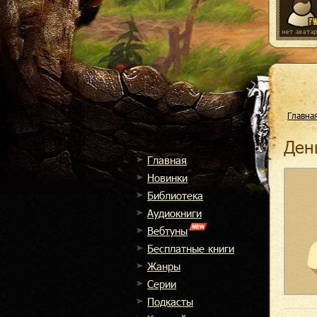
Главна
Де
Главная
Новинки
Библиотека
Аудиокниги
Вебтуны
Бесплатные книги
Жанры
Cерии
Подкасты