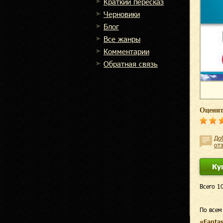
Краткий пересказ
Черновики
Блог
Все жанры
Комментарии
Обратная связь
Оценит
До
от
Ку
Всего 1
По всем
«Fanta