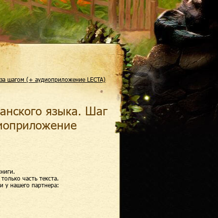
 за шагом (+ аудиоприложение LECTA)
анского языка. Шаг
диоприложение
ниги.
только часть текста.
и у нашего партнера: