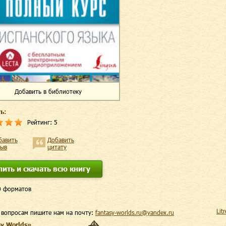
Добавить
в библиотеку
ь:
Рейтинг:
5
бавить
Добавить
зыв
цитату
пить и скачать всю книгу
0 форматов
Lit
 вопросам пишите нам на почту:
fantasy-worlds.ru@yandex.ru
sy Worlds»