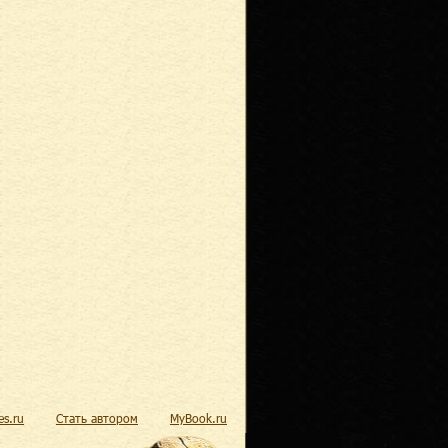
res.ru
Стать автором
MyBook.ru