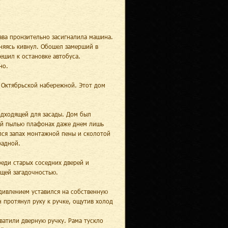
ава пронзительно засигналила машина.
иняясь кивнул. Обошел замерший в
ешил к остановке автобуса.
но.
 Октябрьской набережной. Этот дом
одходящей для засады. Дом был
ой пылью плафонах даже днем лишь
лся запах монтажной пены и сколотой
радной.
еди старых соседних дверей и
ющей загадочностью.
дивлением уставился на собственную
н протянул руку к ручке, ощутив холод
ватили дверную ручку. Рама тускло