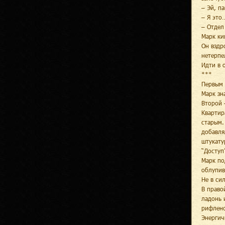
– Эй, п
– Я это
– Отдел
Марк ки
Он вздр
нетерпе
Идти в 
***
Первым 
Марк зн
Второй 
Квартир
старым.
добавля
штукату
“Доступ
Марк по
облупив
Не в си
В право
ладонь 
рифлено
Энергич