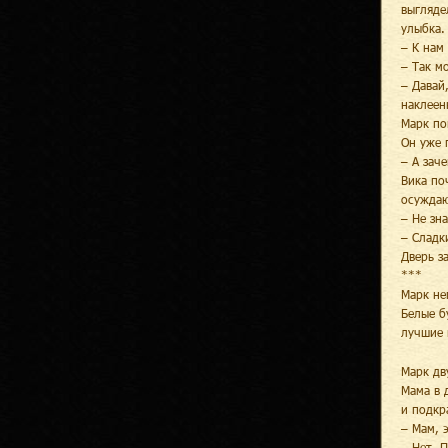
выгляде
улыбка.
– К нам
– Так м
– Давай
наклеен
Марк по
Он уже 
– А зач
Вика по
осуждаю
– Не зн
– Сладк
Дверь з
***
Марк не
Белые б
лучшие 
Марк дв
Мама в 
и подкр
– Мам, 
– Нет. 