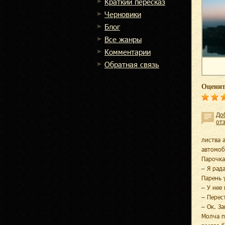
Краткий пересказ
Черновики
Блог
Все жанры
Комментарии
Обратная связь
Оценит
До
от
листва 
автомоб
Парочка
– Я рад
Парень 
– У нее
– Перес
– Ок. З
Молча п