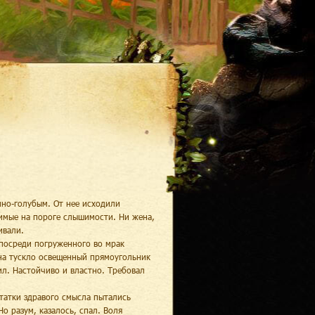
нно-голубым. От нее исходили
имые на пороге слышимости. Ни жена,
ивали.
 посреди погруженного во мрак
на тускло освещенный прямоугольник
ил. Настойчиво и властно. Требовал
татки здравого смысла пытались
Но разум, казалось, спал. Воля