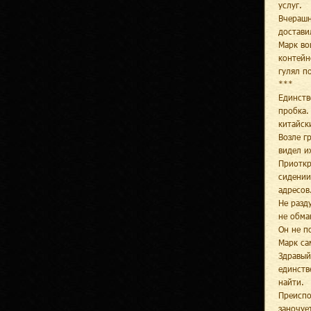
услуг.
Вчерашн
достави
Марк во
контейн
гулял п
***
Единств
пробка.
китайск
Возле г
видел и
Приоткр
сидении
адресов
Не разд
не обма
Он не п
Марк са
Здравый
единств
найти.
Преиспо
заночуе