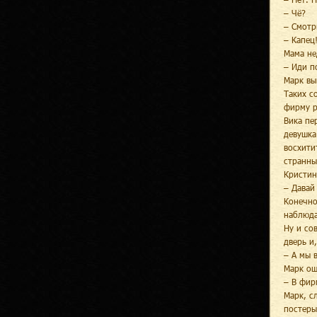
– Чё?
– Смотр
– Капец
Мама не
– Иди п
Марк вы
Таких с
фирму р
Вика пе
девушка
восхити
странны
Кристин
– Давай
Конечно
наблюда
Ну и со
дверь и
– А мы 
Марк ощ
– В фир
Марк, с
постеры