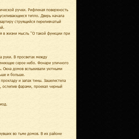
ической ручки. Рифленая поверхность
усиливающееся тепло. Дверь начала
квартиру струящийся переливчатый
ый.
я в жизни мысль ''О такой функции при
а руки. В просветах между
мнеющее серое небо. Фонари уличного
ь. Окна домов вспыхивали уютными
льше и больше.
 прохладу и запах тины. Зашелестела
у, ослепив фарами, проехал черный
иод.
нувших во тьме домов. В их районе