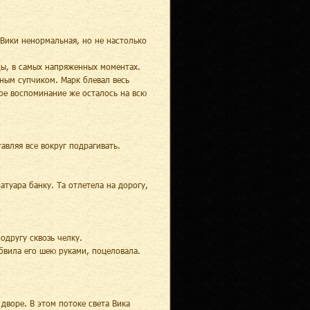
у Вики ненормальная, но не настолько
ды, в самых напряженных моментах.
иным супчиком. Марк блевал весь
ное воспоминание же осталось на всю
авляя все вокруг подрагивать.
атуара банку. Та отлетела на дорогу,
одругу сквозь челку.
бвила его шею руками, поцеловала.
дворе. В этом потоке света Вика