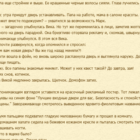
ла еще стройнее и выше. Ее крашенные черные волосы сияли. Глаза лучились 
 с утра приедут дверь устанавливать. Папа на работе, мама в салоне красоты.
ожет вместе подежурим? – ухватился за возможность Марк.
, – загадочно улыбнулась Вика. Но тут же переменилась в лице, заметив жел
ного на дверь парадной. Она брезгливо оторвала рекламу и, скомкав, швырнул
нимающе улыбнулся. В этом вся Вика.
почти развернулся, когда опомнился и спросил:
ем вам новая дверь? Вы же год назад меняли?!
чти вошла в фойе, но вновь широко распахнула дверь и выглянула наружу. Д
ще пищать.
аю. Все папины знакомые меняют. Может у них квест такой? До завтра, зая!
их снов, котенок.
а Викой медленно закрылась. Щелчок. Домофон затих.
понимающим взглядом уставился на красочный рекламный постер. Тот лежал 
уквы на синем фоне “Лучшие входные двери для вас. Безопасность и спокойст
цены.” Завораживающе смотрелось выведенное ядовито-фиолетовым название
умя пальцами подхватил гладкую мелованную бумагу и прошел в комнату.
домашнем халате сидела на бежевом кожаном кресле и пыталась смотреть те
ашивать ногти.
это в ящике было?
Принес курьер. Лично отцу.