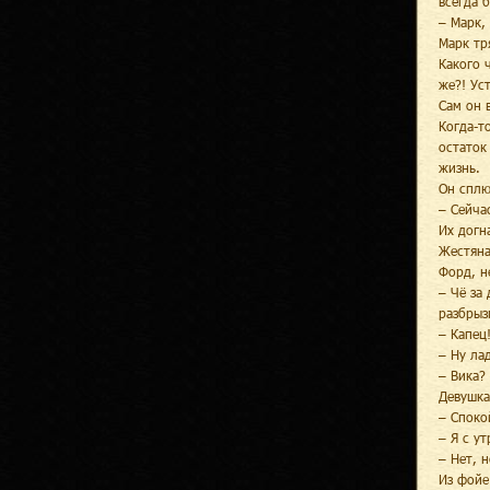
всегда 
– Марк,
Марк тр
Какого 
же?! Ус
Сам он 
Когда-т
остаток
жизнь.
Он сплю
– Сейча
Их догн
Жестяна
Форд, н
– Чё за
разбрыз
– Капец
– Ну ла
– Вика?
Девушка
– Споко
– Я с у
– Нет, 
Из фойе