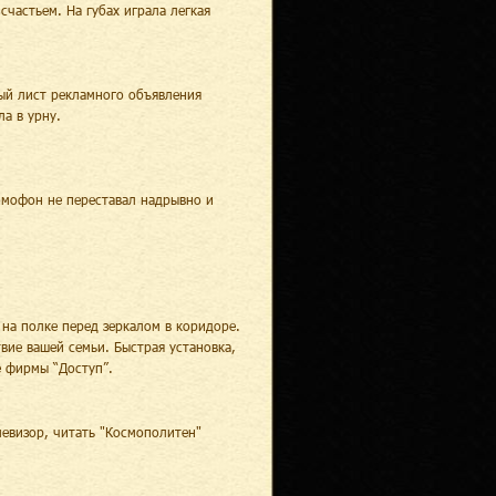
счастьем. На губах играла легкая
тый лист рекламного объявления
а в урну.
омофон не переставал надрывно и
на полке перед зеркалом в коридоре.
вие вашей семьи. Быстрая установка,
 фирмы “Доступ”.
левизор, читать "Космополитен"