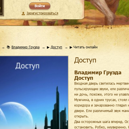
Войти
Зарегистрироваться
📚
Владимир Грузда
▶
Доступ
▶ Читать онлайн
Доступ
Владимир Грузда
Доступ
Входная дверь светилась мертве
пульсирующие звуки, еле различ
ни дочь, похоже, этого не улавл
Мужчина, в одних трусах, стоял
коридора и зачарованно глядел 
двери. Еле различимый звук ман
открыть.
Два осторожных шага вперед. Ос
остановить. Робко, неуверенно. 