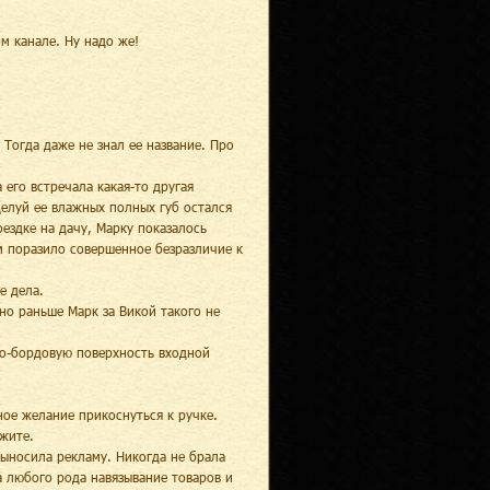
ом канале. Ну надо же!
 Тогда даже не знал ее название. Про
 его встречала какая-то другая
оцелуй ее влажных полных губ остался
ездке на дачу, Марку показалось
ем поразило совершенное безразличие к
е дела.
но раньше Марк за Викой такого не
но-бордовую поверхность входной
ое желание прикоснуться к ручке.
ажите.
выносила рекламу. Никогда не брала
а любого рода навязывание товаров и