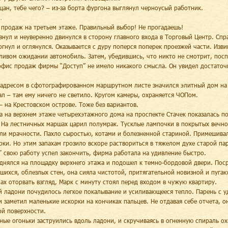
ацан, тебе чего? – из-за борта фургона выглянул черноусый работник.
…
 продаж на третьем этаже. Правильный выбор! Не прогадаешь!
внул и неуверенно двинулся в сторону главного входа в Торговый Центр. Спр
огнул и оглянулся. Оказывается с дуру поперся поперек проезжей части. Изв
ливом ожидании автомобиль. Затем, убедившись, что никто не смотрит, посп
офис продаж фирмы “Доступ” не имело никакого смысла. Он увидел достаточ
адресом в сфотографированном маршрутном листе значился элитный дом на
ал – там ему ничего не светило. Кругом камеры, охраняется ЧОПом.
– на Крестовском острове. Тоже без вариантов.
а на верхнем этаже четырехэтажного дома на проспекте Стачек показалась п
 На лестничных маршах царил полумрак. Тусклые лампочки в покрытых вечн
ли мрачности. Пахло сыростью, котами и болезненной стариной. Примешива
рки. Но этим запахам грозило вскоре раствориться в тяжелом духе старой па
” свою работу успел закончить, фирма работала на удивление быстро.
днялся на площадку верхнего этажа и подошел к темно-бордовой двери. Поср
шихся, облезлых стен, она сияла чистотой, притягательной новизной и пуга
лах оторвать взгляд, Марк с минуту стоял перед входом в чужую квартиру.
й ладони почудилось легкое покалывание и усиливающееся тепло. Парень с у
и заметил маленькие искорки на кончиках пальцев. Не отдавая себе отчета, о
й поверхности.
ные огоньки заструились вдоль ладони, и скручиваясь в огненную спираль ох