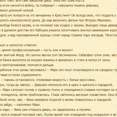
было тихо. Все-таки закрытый двор. Зона без транспорта.
 а если начнется война, ты пойдешь? – нарушила тишину девушка.
яхнул длинной челкой.
черта он поперся на эту вечеринку к Кристине? Он всегда знал, что подруга 
троить кинопросмотр дома. Да еще включить фильм про Вторую Мировую.
вообще боялся крови, и не понимал как усидел у экрана. Выходил лишь дваж
о в далеком детстве его бабушка решила попотчевать внучка свеженьким кур
 дня, а вид окровавленной курицы стоял перед глазами пару месяцев. Тягост
нул и неохотно ответил:
с армия профессиональная – пусть они и воюют!
ал желтый Форд. Из салона звучал рэп Оксимирона. Сабвуфер гулко ухал, заст
я банка вылетела из окошка машины и врезалась в стену в метре от урны.
е притормаживая, помчался дальше.
 дебилов этих кровь проливать? – Марк зло пнул откатившуюся на середину тр
гивая остатки содержимого.
! – парень остановился, отряхивая жидкость с белых кроссовок.
дно, тогда до завтра. – Девушка чмокнула его в щеку и шагнула к парадной.
 – Марк склонил голову к правому плечу и смеющимися глазами поглядел на п
 помедлила, затем приблизилась. Глаза светились веселым лукавством. Она о
йной ночи, зая, – Вика прервала поцелуй и вновь повернулась к парадной.
тра зайду, – напомнил Марк.
не надо. – Вика уже открыла дверь, но задержалась в проеме.
 лился ровный матовый свет, более яркий чем освещение под козырьком и во 