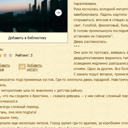
парализована.
Рука коснулась холодной металл
завибрировала. Ладонь ощутила 
открываться, впуская в спящую 
свет. Голубой, фиолетовый, бел
В голове промелькнула последня
установке не говорили''.
Добавить
в библиотеку
Дверь распахнулась.
***
ь:
Они шли по тротуару, взявшись з
Рейтинг:
3
двадцатиэтажками виднелось те
освещения медленно разгоралис
бавить
Добавить
огнями. Одно за другим. Все бо
зыв
цитату
С канала подул ветерок, принеся
аккуратно подстриженных кустов. Где-то хлопнула дверь парадной. Навстреч
иль.
 неторопливо шла по знакомому с детства району.
а, что мы сходили к Кристине, – сказала девушка. – у нее сейчас сложный пер
усмехнулся
 всегда сложный период.
тань, она моя подруга!
акрыли тему.
рошли еще несколько метров. Город шумел где-то вдалеке, за коробками уто