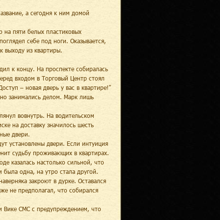
азвание, а сегодня к ним домой
р на пяти белых пластиковых
поглядел себе под ноги. Оказывается,
 к выходу из квартиры.
дил к концу. На проспекте собиралась
перед входом в Торговый Центр стоял
ступ – новая дверь у вас в квартире!”
нно занимались делом. Марк лишь
лянул вовнутрь. На водительском
ске на доставку значилось шесть
ные двери.
дут установлены двери. Если интуиция
енит судьбу проживающих в квартирах.
оде казалась настолько сильной, что
 была одна, на утро стала другой.
аверняка закроют в дурке. Оставался
аже не предполагал, что собирался
и Вике СМС с предупреждением, что