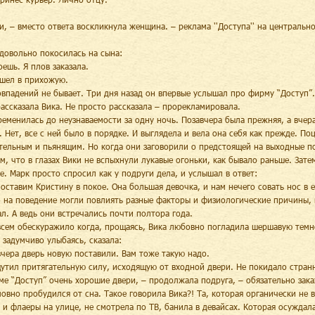
и, – вместо ответа воскликнула женщина. – реклама ''Доступа'' на центральн
!
довольно покосилась на сына:
оешь. Я плов заказала.
шел в прихожую.
овпадений не бывает. Три дня назад он впервые услышал про фирму “Доступ”.
ассказала Вика. Не просто рассказала – прорекламировала.
ременилась до неузнаваемости за одну ночь. Позавчера была прежняя, а вчера
. Нет, все с ней было в порядке. И выглядела и вела она себя как прежде. П
тельным и пьянящим. Но когда они заговорили о предстоящей на выходные по
м, что в глазах Вики не вспыхнули лукавые огоньки, как бывало раньше. Зат
е. Марк просто спросил как у подруги дела, и услышал в ответ:
 оставим Кристину в покое. Она большая девочка, и нам нечего совать нос в е
 на поведение могли повлиять разные факторы и физиологические причины, 
л. А ведь они встречались почти полтора года.
всем обескуражило когда, прощаясь, Вика любовно погладила шершавую тем
, задумчиво улыбаясь, сказала:
вчера дверь новую поставили. Вам тоже такую надо.
утил притягательную силу, исходящую от входной двери. Не покидало странн
ме “Доступ” очень хорошие двери, – продолжала подруга, – обязательно зак
ловно пробудился от сна. Такое говорила Вика?! Та, которая органически не 
 и флаеры на улице, не смотрела по ТВ, банила в девайсах. Которая осуждал