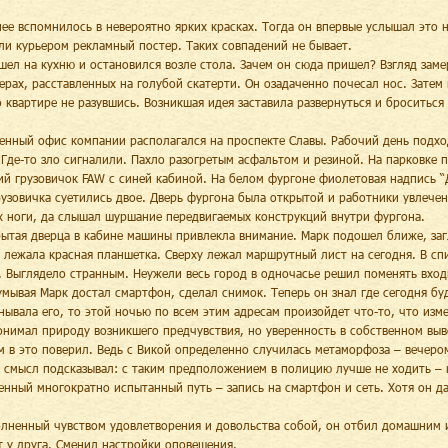
ее вспомнилось в невероятно ярких красках. Тогда он впервые услышал это н
ли курьером рекламный постер. Таких совпадений не бывает.
шел на кухню и остановился возле стола. Зачем он сюда пришел? Взгляд заме
ерах, расставленных на голубой скатерти. Он озадаченно почесал нос. Затем 
о квартире не разувшись. Возникшая идея заставила развернуться и броситься
енный офис компании располагался на проспекте Славы. Рабочий день подхо
 Где-то зло сигналили. Пахло разогретым асфальтом и резиной. На парковке 
ий грузовичок FAW с синей кабиной. На белом фургоне фиолетовая надпись “До
рузовичка суетились двое. Дверь фургона была открытой и работники увлече
х ноги, да слышал шуршание передвигаемых конструкций внутри фургона.
ытая дверца в кабине машины привлекла внимание. Марк подошел ближе, заг
 лежала красная планшетка. Сверху лежал маршрутный лист на сегодня. В спи
. Выглядело странным. Неужели весь город в одночасье решил поменять вход
умывая Марк достал смартфон, сделал снимок. Теперь он знал где сегодня бу
нывала его, то этой ночью по всем этим адресам произойдет что-то, что изм
онимал природу возникшего предчувствия, но уверенность в собственном выв
м в это поверил. Ведь с Викой определенно случилась метаморфоза – вечером
 смысл подсказывал: с таким предположением в полицию лучше не ходить – н
енный многократно испытанный путь – запись на смартфон и сеть. Хотя он д
лненный чувством удовлетворения и довольства собой, он отбил домашним 
т у друга. Сменил настройки оповещения.