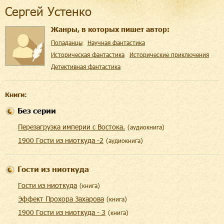
Сергей Устенко
Жанры, в которых пишет автор:
Попаданцы
Научная фантастика
Историческая фантастика
Исторические приключения
Детективная фантастика
Книги:
Без серии
Перезагрузка империи с Востока.
(
aудиокнига
)
1900 Гости из ниоткуда -2
(
aудиокнига
)
Гости из ниоткуда
Гости из ниоткуда
(
книга
)
Эффект Прохора Захарова
(
книга
)
1900 Гости из ниоткуда - 3
(
книга
)