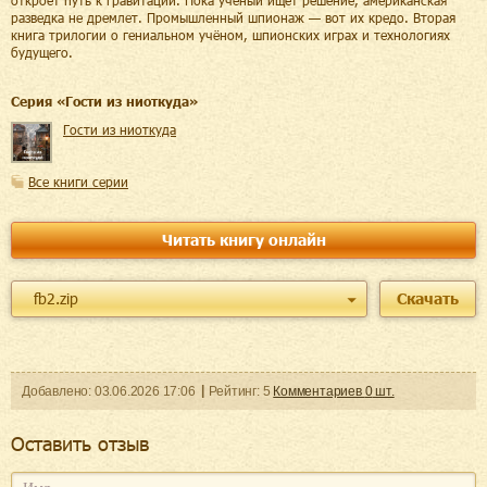
откроет путь к гравитации. Пока учёный ищет решение, американская
разведка не дремлет. Промышленный шпионаж — вот их кредо. Вторая
книга трилогии о гениальном учёном, шпионских играх и технологиях
будущего.
Cерия «
Гости из ниоткуда
»
Гости из ниоткуда
Все книги серии
Читать книгу онлайн
fb2.zip
Скачать
Добавленo:
03.06.2026
17:06
Рейтинг:
5
Комментариев
0
шт.
Оcтавить отзыв