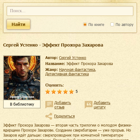
Найти
По книге
По автору
Сергей Устенко - Эффект Прохора Захарова
Автор:
Сергей Устенко
Название:
Эффект Прохора Захарова
Жанр:
научная фантастика
,
детективная фантастика
Оценить:
5
Добавить
Добавить
В библиотеку
отзыв
цитату
Поделиться
Эффект Прохора Захарова — вторая часть трилогии о молодом физике-
ядерщике Прохоре Захарове. Создание сверхбатареи — уже прорыв. Но
Захаров идёт дальше: сверхпроводник при комнатной температуре