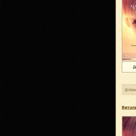
Д
Добав
Витал