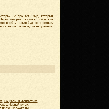
который не прощает. Мир, который
Негея, который расскажет о том, кто
ажет о себе. Только будь осторожнее,
 если не попробуешь, то не узнаешь,
ка
,
социальная фантастика
,
казов
,
черный юмор
,
ая проза
,
обложка ню