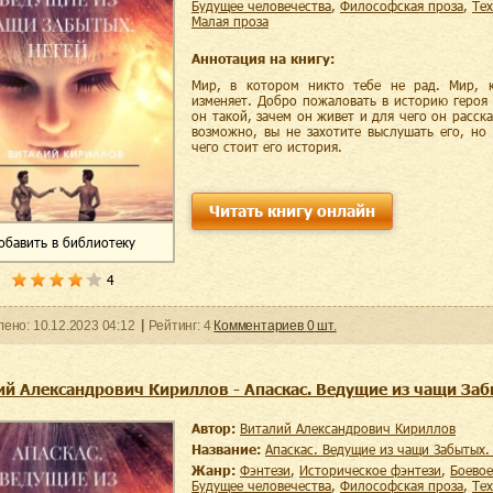
будущее человечества
,
философская проза
,
те
малая проза
Аннотация на книгу:
Мир, в котором никто тебе не рад. Мир, 
изменяет. Добро пожаловать в историю героя 
он такой, зачем он живет и для чего он расск
возможно, вы не захотите выслушать его, но
чего стоит его история.
Читать книгу онлайн
обавить
в библиотеку
4
ленo:
10.12.2023
04:12
Рейтинг:
4
Комментариев
0
шт.
ий Александрович Кириллов - Апаскас. Ведущие из чащи Заб
Автор:
Виталий Александрович Кириллов
Название:
Апаскас. Ведущие из чащи Забытых.
Жанр:
фэнтези
,
историческое фэнтези
,
боево
будущее человечества
,
философская проза
,
те