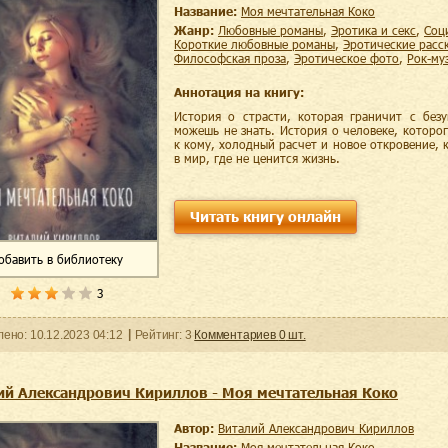
Название:
Моя мечтательная Коко
Жанр:
любовные романы
,
эротика и секс
,
со
короткие любовные романы
,
эротические расс
философская проза
,
эротическое фото
,
рок-м
Аннотация на книгу:
История о страсти, которая граничит с без
можешь не знать. История о человеке, которо
к кому, холодный расчет и новое откровение, 
в мир, где не ценится жизнь.
Читать книгу онлайн
обавить
в библиотеку
3
ленo:
10.12.2023
04:12
Рейтинг:
3
Комментариев
0
шт.
ий Александрович Кириллов - Моя мечтательная Коко
Автор:
Виталий Александрович Кириллов
Название:
Моя мечтательная Коко