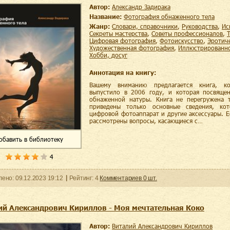
Автор:
Александр Задирака
Название:
Фотография обнаженного тела
Жанр:
словари, справочники
,
руководства
,
и
секреты мастерства
,
советы профессионалов
,
цифровая фотография
,
фотоискусство
,
эротич
художественная фотография
,
иллюстрированн
хобби, досуг
Аннотация на книгу:
Вашему вниманию предлагается книга, ко
выпустило в 2006 году, и которая посвяще
обнаженной натуры. Книга не перегружена 
приведены только основные сведения, кот
цифровой фотоаппарат и другие аксессуары. 
рассмотрены вопросы, касающиеся с…
обавить
в библиотеку
4
ленo:
09.12.2023
19:12
Рейтинг:
4
Комментариев
0
шт.
ий Александрович Кириллов - Моя мечтательная Коко
Автор:
Виталий Александрович Кириллов