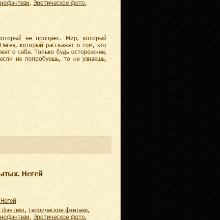
хнофэнтези
,
эротическое фото
,
который не прощает. Мир, который
Негея, который расскажет о том, кто
ажет о себе. Только будь осторожнее,
 если не попробуешь, то не узнаешь,
ытых. Негей
 Негей
е фэнтези
,
героическое фэнтези
,
хнофэнтези
,
эротическое фото
,