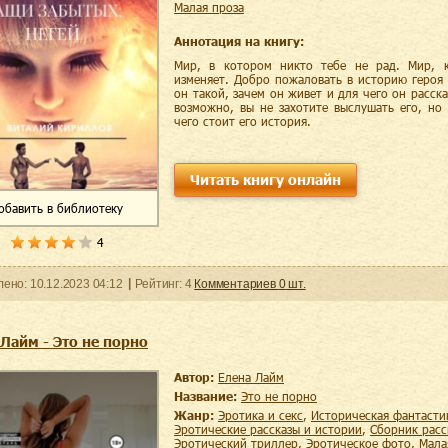
малая проза
Аннотация на книгу:
Мир, в котором никто тебе не рад. Мир, 
изменяет. Добро пожаловать в историю героя 
он такой, зачем он живет и для чего он расск
возможно, вы не захотите выслушать его, но
чего стоит его история.
Читать книгу онлайн
обавить
в библиотеку
4
ленo:
10.12.2023
04:12
Рейтинг:
4
Комментариев
0
шт.
Лайм - Это не порно
Автор:
Елена Лайм
Название:
Это не порно
Жанр:
эротика и секс
,
историческая фантасти
эротические рассказы и истории
,
сборник расс
эротический триллер
,
эротическое фото
,
мал