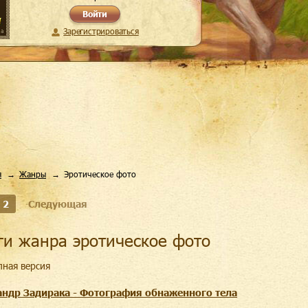
Войти
Зарегистрироваться
я
Жанры
Эротическое фото
2
Следующая
иги жанра эротическое фото
лная версия
андр Задирака - Фотография обнаженного тела