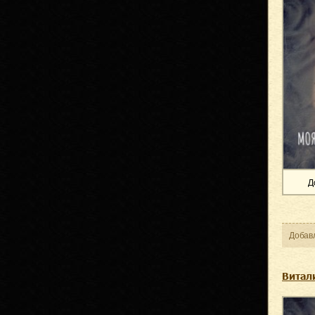
Д
Добав
Витал