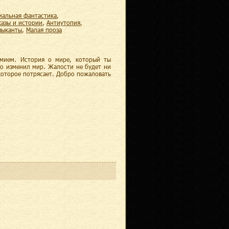
циальная фантастика
,
казы и истории
,
антиутопия
,
узыканты
,
малая проза
умием. История о мире, который ты
го изменил мир. Жалости не будет ни
которое потрясает. Добро пожаловать