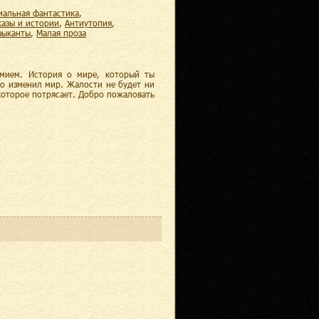
циальная фантастика
,
казы и истории
,
антиутопия
,
узыканты
,
малая проза
умием. История о мире, который ты
го изменил мир. Жалости не будет ни
которое потрясает. Добро пожаловать