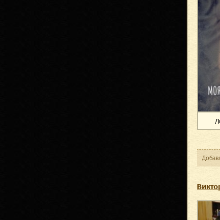
Д
Добав
Викто