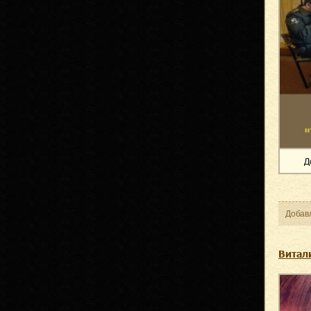
Д
Добав
Витал