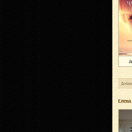
Д
Добав
Елена 