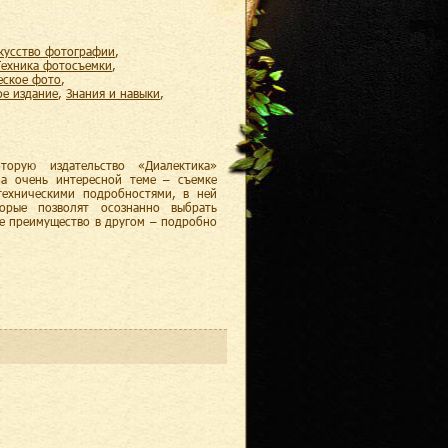
скусство фотографии
,
техника фотосъемки
,
еское фото
,
ое издание
,
знания и навыки
,
торую издательство «Диалектика»
на очень интересной теме – съемке
техническими подробностями, в ней
орые позволят осознанно выбрать
Ее преимущество в другом – подробно