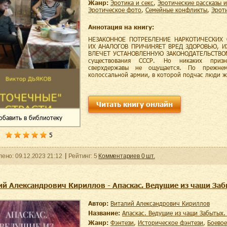
Жанр:
эротика и секс
,
эротические рассказы 
эротическое фото
,
семейные конфликты
,
эро
Аннотация на книгу:
НЕЗАКОННОЕ ПОТРЕБЛЕНИЕ НАРКОТИЧЕСКИХ 
ИХ АНАЛОГОВ ПРИЧИНЯЕТ ВРЕД ЗДОРОВЬЮ, 
ВЛЕЧЕТ УСТАНОВЛЕННУЮ ЗАКОНОДАТЕЛЬСТВОМ
существования СССР. Но никаких призн
сверхдержавы не ощущается. По прежнем
колоссальной армии, в которой подчас люди 
Читать книгу онлайн
обавить
в библиотеку
5
ленo:
09.12.2023
21:12
Рейтинг:
5
Комментариев
0
шт.
ий Александрович Кириллов - Апаскас. Ведущие из чащи Заб
Автор:
Виталий Александрович Кириллов
Название:
Апаскас. Ведущие из чащи Забытых.
Жанр:
фэнтези
,
историческое фэнтези
,
боево