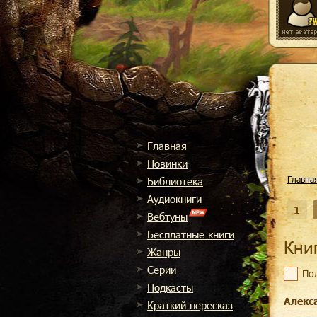
Главная
Новинки
Главна
Библиотека
Аудиокниги
1
Вебтуны
Бесплатные книги
Кн
Жанры
Cерии
По
Подкасты
Алекс
Краткий пересказ