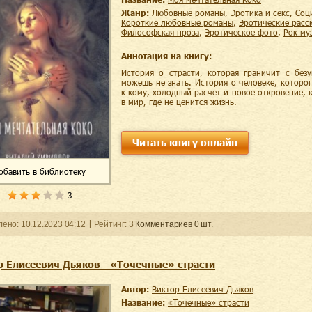
Жанр:
любовные романы
,
эротика и секс
,
со
короткие любовные романы
,
эротические расс
философская проза
,
эротическое фото
,
рок-м
Аннотация на книгу:
История о страсти, которая граничит с без
можешь не знать. История о человеке, которо
к кому, холодный расчет и новое откровение, 
в мир, где не ценится жизнь.
Читать книгу онлайн
обавить
в библиотеку
3
ленo:
10.12.2023
04:12
Рейтинг:
3
Комментариев
0
шт.
р Елисеевич Дьяков - «Точечные» страсти
Автор:
Виктор Елисеевич Дьяков
Название:
«Точечные» страсти