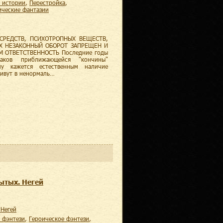
и истории
,
Перестройка
,
тические фантазии
СРЕДСТВ, ПСИХОТРОПНЫХ ВЕЩЕСТВ,
ИХ НЕЗАКОННЫЙ ОБОРОТ ЗАПРЕЩЕН И
 ОТВЕТСТВЕННОСТЬ Последние годы
аков приближающейся "кончины"
у кажется естественным наличие
живут в ненормаль…
ытых. Негей
 Негей
е фэнтези
,
героическое фэнтези
,