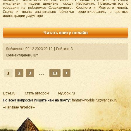
мусульман и иудеев древнему городу Иерусалим. Познакомитесь с
городами на побережье Средиземного, Красного и Мертвого морей.
Схемы и планы значительно облегчат ориентирование, а цветные
иллюстрации дадут пре…
Читать книгу онлайн
Добавленo:
09.12.2023
20:12
Рейтинг:
3
Комментариев
0
шт.
1
2
3
...
11
Litres.ru
Стать автором
MyBook.ru
По всем вопросам пишите нам на почту:
fantasy-worlds.ru@yandex.ru
«Fantasy Worlds»