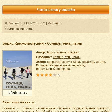
Читать книгу онлайн
Добавленo:
09.12.2023
15:12
Рейтинг:
5
Комментариев
0
шт.
Борис Крижопольский - Солнце, тень, пыль
Автор:
Борис Крижопольский
Название:
Солнце, тень, пыль
Жанр:
современная русская литература
,
армия
,
Израиль
,
израильская литература
,
вооруженный конфликт
4
В библиотеку
Аннотация на книгу:
Новеллы и повести израильского писателя Бориса Крижопольского
рассказываю, казалось бы, об обычных вещах – о жизни и смерти, любви