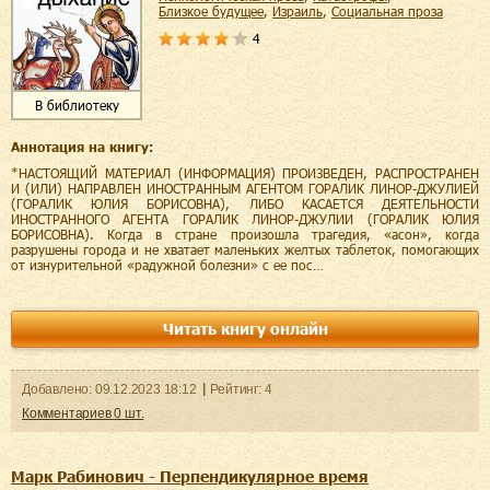
близкое будущее
,
Израиль
,
социальная проза
4
В библиотеку
Аннотация на книгу:
*НАСТОЯЩИЙ МАТЕРИАЛ (ИНФОРМАЦИЯ) ПРОИЗВЕДЕН, РАСПРОСТРАНЕН
И (ИЛИ) НАПРАВЛЕН ИНОСТРАННЫМ АГЕНТОМ ГОРАЛИК ЛИНОР-ДЖУЛИЕЙ
(ГОРАЛИК ЮЛИЯ БОРИСОВНА), ЛИБО КАСАЕТСЯ ДЕЯТЕЛЬНОСТИ
ИНОСТРАННОГО АГЕНТА ГОРАЛИК ЛИНОР-ДЖУЛИИ (ГОРАЛИК ЮЛИЯ
БОРИСОВНА). Когда в стране произошла трагедия, «асон», когда
разрушены города и не хватает маленьких желтых таблеток, помогающих
от изнурительной «радужной болезни» с ее пос…
Читать книгу онлайн
Добавленo:
09.12.2023
18:12
Рейтинг:
4
Комментариев
0
шт.
Марк Рабинович - Перпендикулярное время