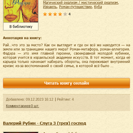
магический реализм / мистический реализм
,
Израиль
,
роман-путешествие
,
Куба
4
В библиотеку
Аннотация на книгу:
Рай…что это за место? Как он выглядит и где он всё же находится — на
земле или за границами нашего мира? Роман-метафора, роман-аллегория.
Фадэра — это имя главной героини, своенравной молодой кубинки,
которая учится в израильской академии искусств. В тот момент, когда её
карьера только начинает набирать обороты, она переживает внутренний
кризис из-за воспоминаний о своей семье, в которой всё было …
Читать книгу онлайн
Добавленo:
09.12.2023
16:12
Рейтинг:
4
Комментариев
0
шт.
Валерий Рубин - Слуга 3 (трех) господ