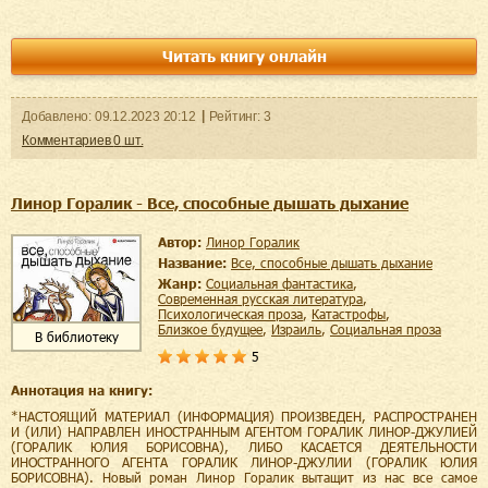
Читать книгу онлайн
Добавленo:
09.12.2023
20:12
Рейтинг:
3
Комментариев
0
шт.
Линор Горалик - Все, способные дышать дыхание
Автор:
Линор Горалик
Название:
Все, способные дышать дыхание
Жанр:
социальная фантастика
,
современная русская литература
,
психологическая проза
,
катастрофы
,
близкое будущее
,
Израиль
,
социальная проза
В библиотеку
5
Аннотация на книгу:
*НАСТОЯЩИЙ МАТЕРИАЛ (ИНФОРМАЦИЯ) ПРОИЗВЕДЕН, РАСПРОСТРАНЕН
И (ИЛИ) НАПРАВЛЕН ИНОСТРАННЫМ АГЕНТОМ ГОРАЛИК ЛИНОР-ДЖУЛИЕЙ
(ГОРАЛИК ЮЛИЯ БОРИСОВНА), ЛИБО КАСАЕТСЯ ДЕЯТЕЛЬНОСТИ
ИНОСТРАННОГО АГЕНТА ГОРАЛИК ЛИНОР-ДЖУЛИИ (ГОРАЛИК ЮЛИЯ
БОРИСОВНА). Новый роман Линор Горалик вытащит из нас все самое