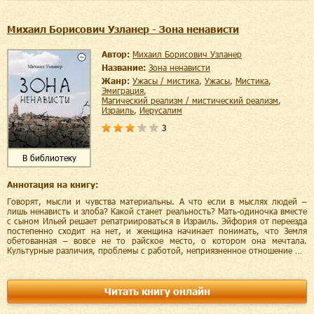
Михаил Борисович Узланер - Зона ненависти
Автор:
Михаил Борисович Узланер
Название:
Зона ненависти
Жанр:
ужасы / мистика
,
ужасы
,
мистика
,
эмиграция
,
магический реализм / мистический реализм
,
Израиль
,
Иерусалим
3
В библиотеку
Аннотация на книгу:
Говорят, мысли и чувства материальны. А что если в мыслях людей –
лишь ненависть и злоба? Какой станет реальность? Мать-одиночка вместе
с сыном Ильей решает репатриироваться в Израиль. Эйфория от переезда
постепенно сходит на нет, и женщина начинает понимать, что Земля
обетованная – вовсе не то райское место, о котором она мечтала.
Культурные различия, проблемы с работой, неприязненное отношение …
Читать книгу онлайн