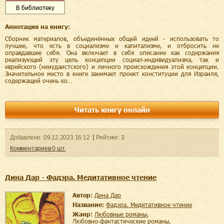
В библиотеку
Аннотация на книгу:
Сборник материалов, объединённых общей идеей - использовать то
лучшее, что есть в социализме и капитализме, и отбросить не
оправдавшее себя. Она включает в себя описание как содержания
реализующей эту цель концепции социал-индивидуализма, так и
еврейского (неиудаистского) и личного происхождения этой концепции.
Значительное место в книге занимает проект конституции для Израиля,
содержащий очень ко…
Читать книгу онлайн
Добавленo:
09.12.2023
16:12
Рейтинг:
3
Комментариев
0
шт.
Дина Дар - Фадэра. Медитативное чтение
Автор:
Дина Дар
Название:
Фадэра. Медитативное чтение
Жанр:
любовные романы
,
любовно-фантастические романы
,