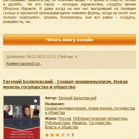
и дружбе… Но его герои – молодые израильтяне, солдаты Армии
Обороны Израиля. И даже когда на них нет выгоревшей на палящем
солнце и промытой пронизывающими ливнями формы, когда не носят они
полную «разгрузку», оружие, боеприпасы, они все равно – солдаты,
резервисты, ми…
Читать книгу онлайн
Добавленo:
09.12.2023
15:12
Рейтинг:
4
Комментариев
0
шт.
Евгений Белиловский - Социал-индивидуализм. Новая
модель государства и общества
Автор:
Евгений Белиловский
Название:
Социал-индивидуализм. Новая модель государства
и общества
Жанр:
Россия
,
публицистическая литература
,
публицистика
,
Израиль
,
государство
,
власть и общество
3