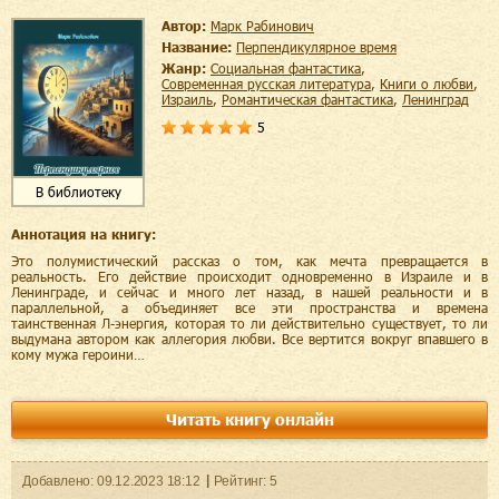
Автор:
Марк Рабинович
Название:
Перпендикулярное время
Жанр:
социальная фантастика
,
современная русская литература
,
книги о любви
,
Израиль
,
романтическая фантастика
,
Ленинград
5
В библиотеку
Аннотация на книгу:
Это полумистический рассказ о том, как мечта превращается в
реальность. Его действие происходит одновременно в Израиле и в
Ленинграде, и сейчас и много лет назад, в нашей реальности и в
параллельной, а объединяет все эти пространства и времена
таинственная Л-энергия, которая то ли действительно существует, то ли
выдумана автором как аллегория любви. Все вертится вокруг впавшего в
кому мужа героини…
Читать книгу онлайн
Добавленo:
09.12.2023
18:12
Рейтинг:
5