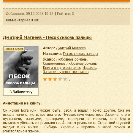
Добавленo:
09.12.2023
19:12
Рейтинг:
3
Комментариев
0
шт.
Дмитрий Матвеев - Песок сквозь пальцы
Автор:
Дмитрий Матвеев
Полная версия
Название:
Песок сквозь пальцы
Жанр:
любовные романы
,
современные любовные романы
,
книги о путешествиях
,
Израиль
,
записки путешественников
3
В библиотеку
Аннотация на книгу:
Он искал Бога или, может быть, себя, а нашёл что-то другое. Она не
искала ничего, но встретила его. Путешествуя через весь Израиль, с его
пустынями, оазисами, кратерами, городами и морями, они будто
пытаются убежать от реальности. А потом реальность Страстной неделей
входит в их жизни... Сибирь, Украина и Израиль в «road movie» и
эпистолярном жанре.