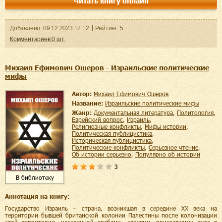
Читать книгу онлайн
Добавленo:
09.12.2023
17:12
Рейтинг:
5
Комментариев
0
шт.
Михаил Ефимович Ошеров - Израильские политические
мифы
Автор:
Михаил Ефимович Ошеров
Название:
Израильские политические мифы
Жанр:
документальная литература
,
политология
,
еврейский вопрос
,
Израиль
,
религиозные конфликты
,
мифы истории
,
политическая публицистика
,
историческая публицистика
,
политические конфликты
,
серьезное чтение
,
об истории серьезно
,
популярно об истории
3
В библиотеку
Аннотация на книгу:
Государство Израиль – страна, возникшая в середине XX века на
территории бывшей британской колонии Палестины после колонизации