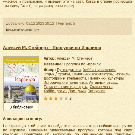
ужасное и прекрасное, и выведет это на свет. Когда в стране произошла
трагедия, “асон”, когда разрушены город…
Добавленo:
09.12.2023
20:12
Рейтинг:
5
Комментариев
0
шт.
Алексей М. Стейнерт - Прогулки по Израилю
Автор:
Алексей М. Стейнерт
Название:
Прогулки по Израилю
Жанр:
путеводители
,
хобби / увлечения
,
отдых / туризм
,
памятники архитектуры
,
Израиль
,
достопримечательности
,
памятники культуры
,
исторические памятники
,
активный отдых
,
туристические маршруты
,
святые места
,
хобби, досуг
,
дом, дача
,
экскурсии
3
В библиотеку
Аннотация на книгу:
На страницах этой книги вы найдете описания интереснейших маршрутов
по Израилю. Совершите увлекательные прогулки, которые под силу
каждому. Прочитаете об экскурсиях по священному для христиан,