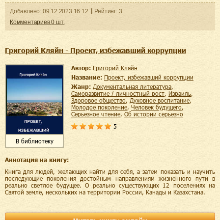
Добавленo:
09.12.2023
16:12
Рейтинг:
3
Комментариев
0
шт.
Григорий Кляйн - Проект, избежавший коррупции
Автор:
Григорий Кляйн
Название:
Проект, избежавший коррупции
Жанр:
документальная литература
,
саморазвитие / личностный рост
,
Израиль
,
здоровое общество
,
духовное воспитание
,
молодое поколение
,
человек будущего
,
серьезное чтение
,
об истории серьезно
5
В библиотеку
Аннотация на книгу:
Книга для людей, желающих найти для себя, а затем показать и научить
последующие поколения достойным направлениям жизненного пути в
реально светлое будущее. О реально существующих 12 поселениях на
Святой земле, нескольких на территории России, Канады и Казахстана.