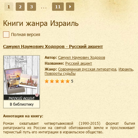
1
2
3
...
11
Книги жанра Израиль
Полная версия
Самуил Наумович Ходоров - Русский акцент
Автор:
Самуил Наумович Ходоров
Название:
Русский акцент
Жанр:
современная русская литература
,
Израиль
,
повороты судьбы
5
В библиотеку
Аннотация на книгу:
Роман охватывает четвертьвековой (1990-2015) формат бытия
репатрианта из России на святой обетованной земле и прослеживает
тернистый путь его интеграции в израильское общество.