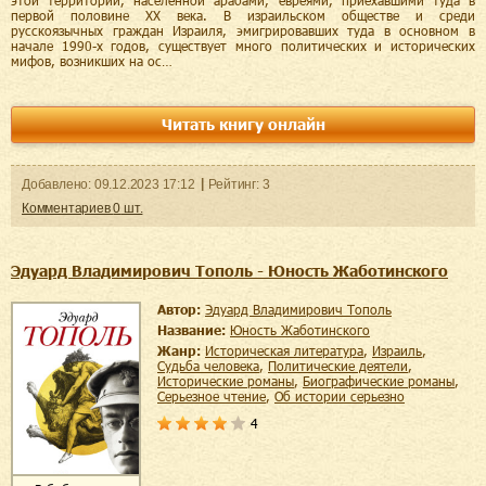
этой территории, населенной арабами, евреями, приехавшими туда в
первой половине XX века. В израильском обществе и среди
русскоязычных граждан Израиля, эмигрировавших туда в основном в
начале 1990-х годов, существует много политических и исторических
мифов, возникших на ос…
Читать книгу онлайн
Добавленo:
09.12.2023
17:12
Рейтинг:
3
Комментариев
0
шт.
Эдуард Владимирович Тополь - Юность Жаботинского
Автор:
Эдуард Владимирович Тополь
Название:
Юность Жаботинского
Жанр:
историческая литература
,
Израиль
,
судьба человека
,
политические деятели
,
исторические романы
,
биографические романы
,
серьезное чтение
,
об истории серьезно
4