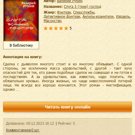
Автор:
Валерий Рубин
Название:
Слуга 3 (трех) господ
Жанр:
фэнтези
,
спецслужбы
,
детективное фэнтези
,
ангелы-хранители
,
Израиль
,
масонство
5
В библиотеку
Аннотация на книгу:
Сделка с дьяволом многого стоит и ко многому обязывает. С одной
стороны, не исключена масса удовольствий, с другой - таит кучу
опасностей для тех, кто ранее подобных сделок не совершал и не готов к
последствиям. А за удовольствие, как известно, надо платить. Не
обязательно кровью. Иногда жизнью, но чаще невосполнимой потерей
лица. Не всегда все хорошо кончается. Этот роман - мистификация,
однако …
Читать книгу онлайн
Добавленo:
09.12.2023
16:12
Рейтинг:
5
Комментариев
0
шт.