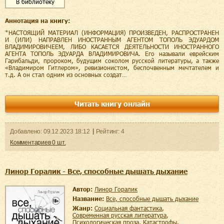
В библиотеку
Аннотация на книгу:
*НАСТОЯЩИЙ МАТЕРИАЛ (ИНФОРМАЦИЯ) ПРОИЗВЕДЕН, РАСПРОСТРАНЕН
И (ИЛИ) НАПРАВЛЕН ИНОСТРАННЫМ АГЕНТОМ ТОПОЛЬ ЭДУАРДОМ
ВЛАДИМИРОВИЧЕЕМ, ЛИБО КАСАЕТСЯ ДЕЯТЕЛЬНОСТИ ИНОСТРАННОГО
АГЕНТА ТОПОЛЬ ЭДУАРДА ВЛАДИМИРОВИЧА. Его называли еврейским
Гарибальди, пророком, будущим соколом русской литературы, а также
«Владимиром Гитлером», ревизионистом, беспочвенным мечтателем и
т.д. А он стал одним из основных создат…
Читать книгу онлайн
Добавленo:
09.12.2023
18:12
Рейтинг:
4
Комментариев
0
шт.
Линор Горалик - Все, способные дышать дыхание
Автор:
Линор Горалик
Название:
Все, способные дышать дыхание
Жанр:
социальная фантастика
,
современная русская литература
,
психологическая проза
,
катастрофы
,