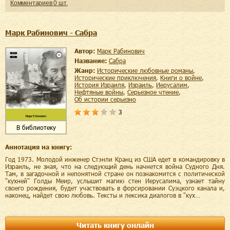
Комментариев
0
шт.
Марк Рабинович - Сабра
Автор:
Марк Рабинович
Название:
Сабра
Жанр:
исторические любовные романы
,
исторические приключения
,
книги о войне
,
история Израиля
,
Израиль
,
Иерусалим
,
нефтяные войны
,
серьезное чтение
,
об истории серьезно
3
В библиотеку
Аннотация на книгу:
Год 1973. Молодой инженер Стэнли Кранц из США едет в командировку в
Израиль, не зная, что на следующий день начнется война Судного Дня.
Там, в загадочной и непонятной стране он познакомится с политической
"кухней" Голды Меир, услышит магию стен Иерусалима, узнает тайну
своего рождения, будет участвовать в форсировании Суэцкого канала и,
наконец, найдет свою любовь. Тексты и лексика диалогов в "кух…
Читать книгу онлайн