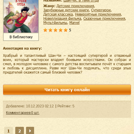
Название:
Шан-Чи. В тени отца
Жанр:
детские приключения
,
зарубежные детские книги
,
супергерои
,
детская классика
,
невероятные приключения
,
новеллизация фильма
,
сказочные приключения
,
мультфильмы
,
Marvel
5
В библиотеку
Аннотация на книгу:
Храбрый и талантливый Шан-Чи – настоящий супергерой и отважный
воин, который мастерски владеет боевыми искусствами. Он собран и
смел, в молодом человеке с самого детства воспитывали почёт к старшим
и любовь к дисциплине. Разве мог Шан-Чи подумать, что среди злых
предателей окажется самый близкий человек?
Читать книгу онлайн
Добавленo:
10.12.2023
02:12
Рейтинг:
5
Комментариев
0
шт.
1
2