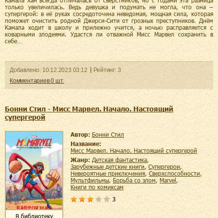
только увеличилась. Ведь девушка и подумать не могла, что она –
супергерой: в её руках сосредоточена неведомая, мощная сила, которая
поможет очистить родной Джерси-Сити от грозных преступников. Днём
Камала ходит в школу и прилежно учится, а ночью расправляется с
коварными злодеями. Удастся ли отважной Мисс Марвел сохранить в
себе…
Добавленo:
10.12.2023
03:12
Рейтинг:
3
Комментариев
0
шт.
Бонни Стил - Мисс Марвел. Начало. Настоящий
супергерой
Автор:
Бонни Стил
Название:
Мисс Марвел. Начало. Настоящий супергерой
Жанр:
детская фантастика
,
зарубежные детские книги
,
супергерои
,
невероятные приключения
,
сверхспособности
,
мультфильмы
,
борьба со злом
,
Marvel
,
книги по комиксам
3
В библиотеку