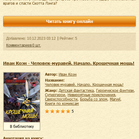
врагов и спасти Скотта Лэнга?
Читать книгу онлайн
Добавленo:
10.12.2023
03:12
Рейтинг:
5
Комментариев
0
шт.
Иван Коэн - Человек-муравей. Начало. Крошечная мощь!
Автор:
Иван Коэн
Название:
Человек-муравей. Начало. Крошечная мощь!
Жанр:
детская фантастика
,
героическое фэнтези
,
супергерои
,
невероятные приключения
,
сверхспособности
,
борьба со злом
,
Marvel
,
книги по комиксам
5
В библиотеку
Аннотация на книгу: