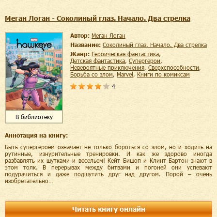
Меган Логан - Соколиный глаз. Начало. Два стрелка
Автор:
Меган Логан
Название:
Соколиный глаз. Начало. Два стрелка
Жанр:
героическая фантастика
,
детская фантастика
,
супергерои
,
невероятные приключения
,
сверхспособности
,
борьба со злом
,
Marvel
,
книги по комиксам
4
В библиотеку
Аннотация на книгу:
Быть супергероем означает не только бороться со злом, но и ходить на
рутинные, изнурительные тренировки. И как же здорово иногда
разбавлять их шутками и весельем! Кейт Бишоп и Клинт Бартон знают в
этом толк. В перерывах между битвами и погоней они успевают
подурачиться и даже подшутить друг над другом. Порой – очень
изобретательно…
Читать книгу онлайн