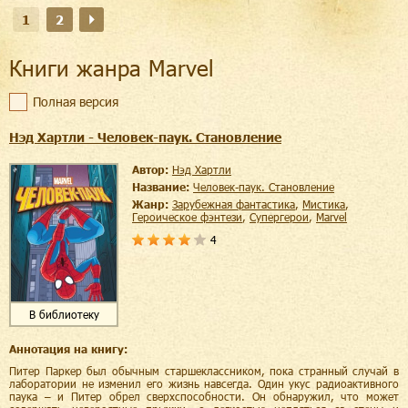
1
2
Книги жанра Marvel
Полная версия
Нэд Хартли - Человек-паук. Становление
Автор:
Нэд Хартли
Название:
Человек-паук. Становление
Жанр:
зарубежная фантастика
,
мистика
,
героическое фэнтези
,
супергерои
,
Marvel
4
В библиотеку
Аннотация на книгу:
Питер Паркер был обычным старшеклассником, пока странный случай в
лаборатории не изменил его жизнь навсегда. Один укус радиоактивного
паука – и Питер обрел сверхспособности. Он обнаружил, что может