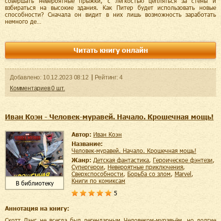
совершать невероятные прыжки, с легкостью цепляться за стены и
взбираться на высокие здания. Как Питер будет использовать новые
способности? Сначала он видит в них лишь возможность заработать
немного де…
Читать книгу онлайн
Добавленo:
10.12.2023
08:12
Рейтинг:
4
Комментариев
0
шт.
Иван Коэн - Человек-муравей. Начало. Крошечная мощь!
Автор:
Иван Коэн
Название:
Человек-муравей. Начало. Крошечная мощь!
Жанр:
детская фантастика
,
героическое фэнтези
,
супергерои
,
невероятные приключения
,
сверхспособности
,
борьба со злом
,
Marvel
,
книги по комиксам
В библиотеку
5
Аннотация на книгу:
Скотт Лэнг не всегда был легендарным Человеком-муравьём, но долгие