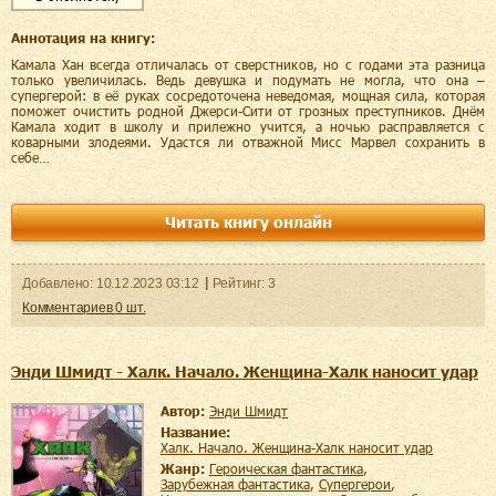
Аннотация на книгу:
Камала Хан всегда отличалась от сверстников, но с годами эта разница
только увеличилась. Ведь девушка и подумать не могла, что она –
супергерой: в её руках сосредоточена неведомая, мощная сила, которая
поможет очистить родной Джерси-Сити от грозных преступников. Днём
Камала ходит в школу и прилежно учится, а ночью расправляется с
коварными злодеями. Удастся ли отважной Мисс Марвел сохранить в
себе…
Читать книгу онлайн
Добавленo:
10.12.2023
03:12
Рейтинг:
3
Комментариев
0
шт.
Энди Шмидт - Халк. Начало. Женщина-Халк наносит удар
Автор:
Энди Шмидт
Название:
Халк. Начало. Женщина-Халк наносит удар
Жанр:
героическая фантастика
,
зарубежная фантастика
,
супергерои
,