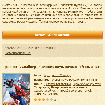
Скотт Лэнг не всегда был легендарным Человеком-муравьём, но долгие
месяцы практики помогли ему освоиться в новой роли. Вместе со своей
напарницей Хоуп он присоединился к команде Мстителей, чтобы стоять
на страже порядка. Все шло спокойно, пока в лабораторию героев кто-то
не проник и не забрал кое-что важное. Скотт и Хоуп в ужасе – бесценная
сыворотка роста украдена! Теперь человечеству грозит серь…
Читать книгу онлайн
Добавленo:
10.12.2023
03:12
Рейтинг:
5
Комментариев
0
шт.
Брэндон Т. Снайдер - Человек-паук. Начало. Тёмные нити
Автор:
Брэндон Т. Снайдер
Название:
Человек-паук. Начало. Тёмные нити
Жанр:
детская фантастика
,
героическое фэнтези
,
супергерои
,
невероятные приключения
,
сверхспособности
,
борьба со злом
,
Marvel
,
книги по комиксам
3