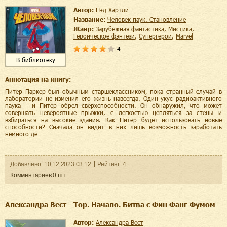
Автор:
Нэд Хартли
Название:
Человек-паук. Становление
Жанр:
зарубежная фантастика
,
мистика
,
героическое фэнтези
,
супергерои
,
Marvel
4
В библиотеку
Аннотация на книгу:
Питер Паркер был обычным старшеклассником, пока странный случай в
лаборатории не изменил его жизнь навсегда. Один укус радиоактивного
паука – и Питер обрел сверхспособности. Он обнаружил, что может
совершать невероятные прыжки, с легкостью цепляться за стены и
взбираться на высокие здания. Как Питер будет использовать новые
способности? Сначала он видит в них лишь возможность заработать
немного де…
Добавленo:
10.12.2023
03:12
Рейтинг:
4
Комментариев
0
шт.
Александра Вест - Тор. Начало. Битва с Фин Фанг Фумом
Автор:
Александра Вест