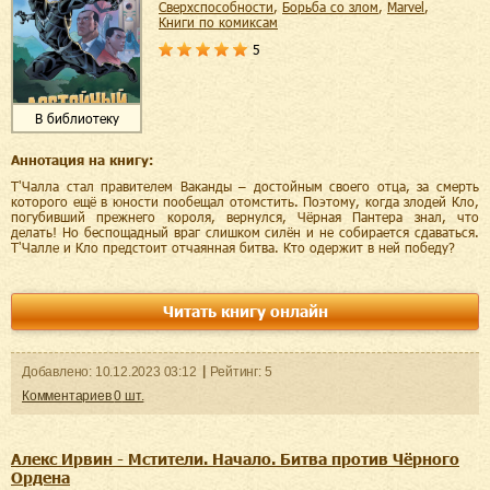
сверхспособности
,
борьба со злом
,
Marvel
,
книги по комиксам
5
В библиотеку
Аннотация на книгу:
Т'Чалла стал правителем Ваканды – достойным своего отца, за смерть
которого ещё в юности пообещал отомстить. Поэтому, когда злодей Кло,
погубивший прежнего короля, вернулся, Чёрная Пантера знал, что
делать! Но беспощадный враг слишком силён и не собирается сдаваться.
Т'Чалле и Кло предстоит отчаянная битва. Кто одержит в ней победу?
Читать книгу онлайн
Добавленo:
10.12.2023
03:12
Рейтинг:
5
Комментариев
0
шт.
Алекс Ирвин - Мстители. Начало. Битва против Чёрного
Ордена