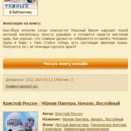
В библиотеку
Аннотация на книгу:
Нью-Йорк оплетён сетью опасности! Ужасный Веном нарушил покой
жителей мегаполиса: монстр разъярён и готовится нанести жестокий
удар. Как хорошо, что славные друзья не собираются оставлять Человека-
паука в беде: у Гвен Стейси теперь есть настоящая звуковая пушка.
Получится ли с её помощью одолеть врага?
Читать книгу онлайн
Добавленo:
10.12.2023
03:12
Рейтинг:
3
Комментариев
0
шт.
Кристоф Россон - Чёрная Пантера. Начало. Достойный
Автор:
Кристоф Россон
Название:
Чёрная Пантера. Начало. Достойный
Жанр:
детская фантастика
,
героическое фэнтези
,
супергерои
,
невероятные приключения
,