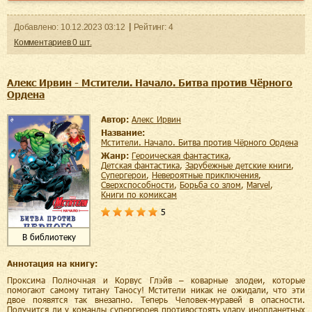
Добавленo:
10.12.2023
03:12
Рейтинг:
4
Комментариев
0
шт.
Алекс Ирвин - Мстители. Начало. Битва против Чёрного
Ордена
Автор:
Алекс Ирвин
Название:
Мстители. Начало. Битва против Чёрного Ордена
Жанр:
героическая фантастика
,
детская фантастика
,
зарубежные детские книги
,
супергерои
,
невероятные приключения
,
сверхспособности
,
борьба со злом
,
Marvel
,
книги по комиксам
5
В библиотеку
Аннотация на книгу:
Проксима Полночная и Корвус Глэйв – коварные злодеи, которые
помогают самому титану Таносу! Мстители никак не ожидали, что эти
двое появятся так внезапно. Теперь Человек-муравей в опасности.
Получится ли у команды супергероев противостоять удару инопланетных