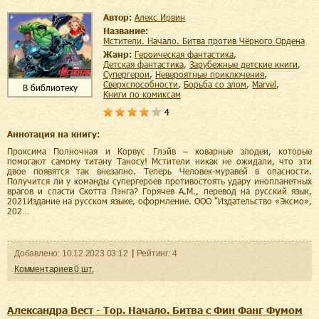
Автор:
Алекс Ирвин
Название:
Мстители. Начало. Битва против Чёрного Ордена
Жанр:
героическая фантастика
,
детская фантастика
,
зарубежные детские книги
,
супергерои
,
невероятные приключения
,
сверхспособности
,
борьба со злом
,
Marvel
,
В библиотеку
книги по комиксам
4
Аннотация на книгу:
Проксима Полночная и Корвус Глэйв – коварные злодеи, которые
помогают самому титану Таносу! Мстители никак не ожидали, что эти
двое появятся так внезапно. Теперь Человек-муравей в опасности.
Получится ли у команды супергероев противостоять удару инопланетных
врагов и спасти Скотта Лэнга? Горячев А.М., перевод на русский язык,
2021Издание на русском языке, оформление. ООО "Издательство «Эксмо»,
202…
Добавленo:
10.12.2023
03:12
Рейтинг:
4
Комментариев
0
шт.
Александра Вест - Тор. Начало. Битва с Фин Фанг Фумом