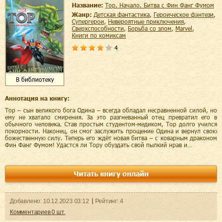
Название:
Тор. Начало. Битва с Фин Фанг Фумом
Жанр:
детская фантастика
,
героическое фэнтези
,
супергерои
,
невероятные приключения
,
сверхспособности
,
борьба со злом
,
Marvel
,
книги по комиксам
4
В библиотеку
Аннотация на книгу:
Тор – сын великого бога Одина – всегда обладал несравненной силой, но
ему не хватало смирения. За это разгневанный отец превратил его в
обычного человека. Став простым студентом-медиком, Тор долго учился
покорности. Наконец, он смог заслужить прощение Одина и вернул свою
божественную силу. Теперь его ждёт новая битва – с коварным драконом
Фин Фанг Фумом! Удастся ли Тору обуздать свой пылкий нрав и…
Читать книгу онлайн
Добавленo:
10.12.2023
03:12
Рейтинг:
4
Комментариев
0
шт.