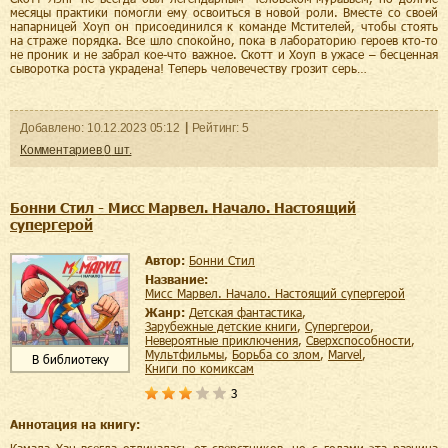
месяцы практики помогли ему освоиться в новой роли. Вместе со своей
напарницей Хоуп он присоединился к команде Мстителей, чтобы стоять
на страже порядка. Все шло спокойно, пока в лабораторию героев кто-то
не проник и не забрал кое-что важное. Скотт и Хоуп в ужасе – бесценная
сыворотка роста украдена! Теперь человечеству грозит серь…
Добавленo:
10.12.2023
05:12
Рейтинг:
5
Комментариев
0
шт.
Бонни Стил - Мисс Марвел. Начало. Настоящий
супергерой
Автор:
Бонни Стил
Название:
Мисс Марвел. Начало. Настоящий супергерой
Жанр:
детская фантастика
,
зарубежные детские книги
,
супергерои
,
невероятные приключения
,
сверхспособности
,
мультфильмы
,
борьба со злом
,
Marvel
,
В библиотеку
книги по комиксам
3
Аннотация на книгу:
Камала Хан всегда отличалась от сверстников, но с годами эта разница