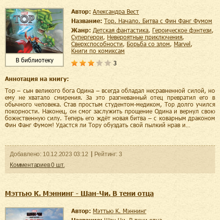
Автор:
Александра Вест
Название:
Тор. Начало. Битва с Фин Фанг Фумом
Жанр:
детская фантастика
,
героическое фэнтези
,
супергерои
,
невероятные приключения
,
сверхспособности
,
борьба со злом
,
Marvel
,
книги по комиксам
В библиотеку
3
Аннотация на книгу:
Тор – сын великого бога Одина – всегда обладал несравненной силой, но
ему не хватало смирения. За это разгневанный отец превратил его в
обычного человека. Став простым студентом-медиком, Тор долго учился
покорности. Наконец, он смог заслужить прощение Одина и вернул свою
божественную силу. Теперь его ждёт новая битва – с коварным драконом
Фин Фанг Фумом! Удастся ли Тору обуздать свой пылкий нрав и…
Добавленo:
10.12.2023
03:12
Рейтинг:
3
Комментариев
0
шт.
Мэттью К. Мэннинг - Шан-Чи. В тени отца
Автор:
Мэттью К. Мэннинг