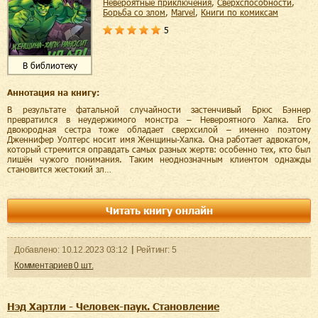
невероятные приключения
,
сверхспособности
,
борьба со злом
,
Marvel
,
книги по комиксам
5
В библиотеку
Аннотация на книгу:
В результате фатальной случайности застенчивый Брюс Бэннер
превратился в неудержимого монстра – Невероятного Халка. Его
двоюродная сестра тоже обладает сверхсилой – именно поэтому
Дженнифер Уолтерс носит имя Женщины-Халка. Она работает адвокатом,
который стремится оправдать самых разных жертв: особенно тех, кто был
лишён чужого понимания. Таким неоднозначным клиентом однажды
становится жестокий зл…
Читать книгу онлайн
Добавленo:
10.12.2023
03:12
Рейтинг:
5
Комментариев
0
шт.
Нэд Хартли - Человек-паук. Становление