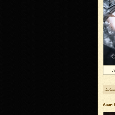
Д
Добав
Адам 