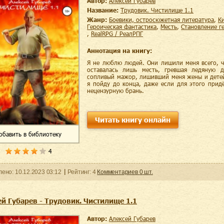
Автор:
Алексей Губарев
Название:
Трудовик. Чистилище 1.1
Жанр:
боевики, остросюжетная литература
,
героическая фантастика
,
месть
,
становление г
,
RealRPG / РеалРПГ
Аннотация на книгу:
Я не люблю людей. Они лишили меня всего, ч
оставалась лишь месть, гревшая ледяную 
сопливый мажор, лишивший меня жены и детей
я пойду до конца, даже если для этого прид
нецензурную брань.
Читать книгу онлайн
обавить
в библиотеку
4
ленo:
10.12.2023
03:12
Рейтинг:
4
Комментариев
0
шт.
й Губарев - Трудовик. Чистилище 1.1
Автор:
Алексей Губарев