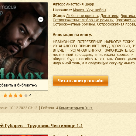
Автор:
Анастасия Шерр
Название:
Молох. Укус кобры
Жанр:
любовные романы
,
детективы
,
эротика
остросюжетные любовные романы
,
эротическ
остросюжетные романы
,
остросюжетная проза
Аннотация на книгу:
НЕЗАКОННОЕ ПОТРЕБЛЕНИЕ НАРКОТИЧЕСКИХ 
ИХ АНАЛОГОВ ПРИЧИНЯЕТ ВРЕД ЗДОРОВЬЮ, 
ВЛЕЧЕТ УСТАНОВЛЕННУЮ ЗАКОНОДАТЕЛЬС
лестничной площадке, я истекала кровью и 
обидно будет погибнуть вот так. Сквозь дым
надо мной тень, а в следующую секунду чья-то
Читать книгу онлайн
обавить
в библиотеку
4
ленo:
10.12.2023
03:12
Рейтинг:
4
Комментариев
0
шт.
й Губарев - Трудовик. Чистилище 1.1