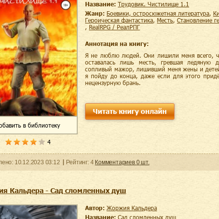
Название:
Трудовик. Чистилище 1.1
Жанр:
боевики, остросюжетная литература
,
героическая фантастика
,
месть
,
становление г
,
RealRPG / РеалРПГ
Аннотация на книгу:
Я не люблю людей. Они лишили меня всего, ч
оставалась лишь месть, гревшая ледяную 
сопливый мажор, лишивший меня жены и детей
я пойду до конца, даже если для этого прид
нецензурную брань.
Читать книгу онлайн
обавить
в библиотеку
4
ленo:
10.12.2023
03:12
Рейтинг:
4
Комментариев
0
шт.
я Кальдера - Сад сломленных душ
Автор:
Жоржия Кальдера
Название:
Сад сломленных душ