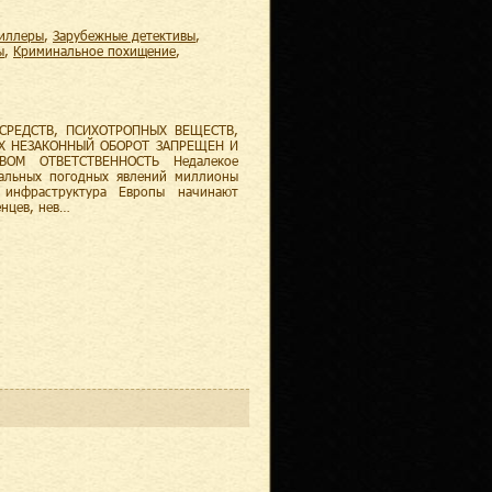
риллеры
,
зарубежные детективы
,
ы
,
криминальное похищение
,
СРЕДСТВ, ПСИХОТРОПНЫХ ВЕЩЕСТВ,
ИХ НЕЗАКОННЫЙ ОБОРОТ ЗАПРЕЩЕН И
ВОМ ОТВЕТСТВЕННОСТЬ Недалекое
мальных погодных явлений миллионы
 инфраструктура Европы начинают
енцев, нев…