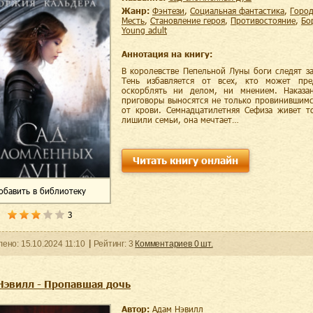
Жанр:
фэнтези
,
социальная фантастика
,
горо
месть
,
становление героя
,
противостояние
,
б
young adult
Аннотация на книгу:
В королевстве Пепельной Луны боги следят з
Тень избавляется от всех, кто может пред
оскорблять ни делом, ни мнением. Наказа
приговоры выносятся не только провинившимс
от крови. Семнадцатилетняя Сефиза живет т
лишили семьи, она мечтает…
Читать книгу онлайн
обавить
в библиотеку
3
ленo:
15.10.2024
11:10
Рейтинг:
3
Комментариев
0
шт.
Нэвилл - Пропавшая дочь
Автор:
Адам Нэвилл