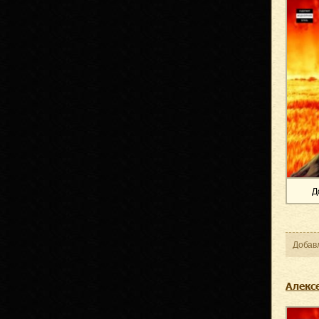
Д
Добав
Алексе