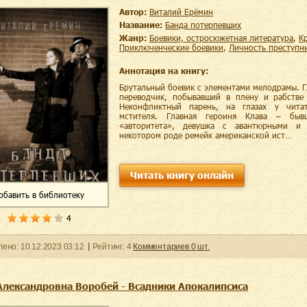
Автор:
Виталий Ерёмин
Название:
Банда потерпевших
Жанр:
боевики, остросюжетная литература
,
приключенческие боевики
,
личность преступн
Аннотация на книгу:
Брутальный боевик с элементами мелодрамы. 
переводчик, побывавший в плену и рабстве 
Неконфликтный парень, на глазах у чита
мстителя. Главная героиня Клава – быв
«авторитета», девушка с авантюрными и 
некотором роде ремейк американской ист…
Читать книгу онлайн
обавить
в библиотеку
4
ленo:
10.12.2023
03:12
Рейтинг:
4
Комментариев
0
шт.
Александровна Воробей - Всадники Апокалипсиса