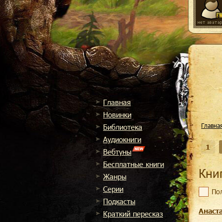
Главная
Новинки
Главна
Библиотека
Аудиокниги
1
Вебтуны
Бесплатные книги
Кн
Жанры
Cерии
По
Подкасты
Анаст
Краткий пересказ