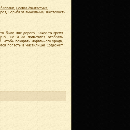
киберпанк
,
боевая фантастика
,
ероя
,
борьба за выживание
,
жестокость
то было мне дорого. Какое-то время
душу. Но и её попытался отобрать
. Чтобы покарать морального урода,
ётся попасть в Чистилище! Содержит