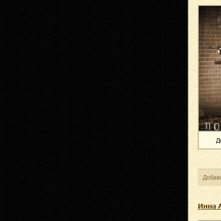
Д
Добав
Инна 