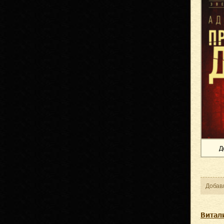
Д
Добав
Витал