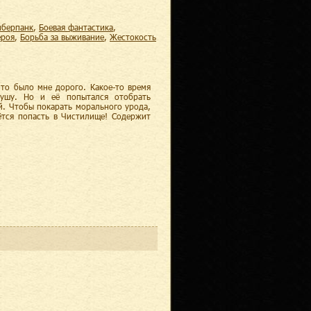
киберпанк
,
боевая фантастика
,
ероя
,
борьба за выживание
,
жестокость
то было мне дорого. Какое-то время
душу. Но и её попытался отобрать
. Чтобы покарать морального урода,
ётся попасть в Чистилище! Содержит