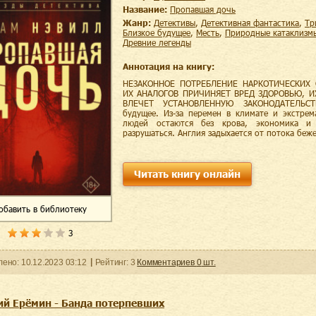
Название:
Пропавшая дочь
Жанр:
детективы
,
детективная фантастика
,
т
близкое будущее
,
месть
,
природные катаклизм
древние легенды
Аннотация на книгу:
НЕЗАКОННОЕ ПОТРЕБЛЕНИЕ НАРКОТИЧЕСКИХ 
ИХ АНАЛОГОВ ПРИЧИНЯЕТ ВРЕД ЗДОРОВЬЮ, 
ВЛЕЧЕТ УСТАНОВЛЕННУЮ ЗАКОНОДАТЕЛЬСТ
будущее. Из-за перемен в климате и экстре
людей остаются без крова, экономика и
разрушаться. Англия задыхается от потока беж
Читать книгу онлайн
обавить
в библиотеку
3
ленo:
10.12.2023
03:12
Рейтинг:
3
Комментариев
0
шт.
ий Ерёмин - Банда потерпевших