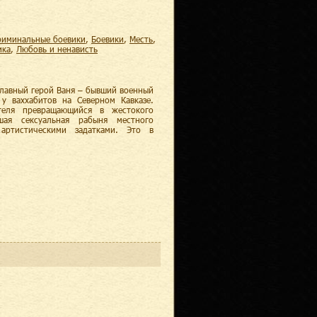
криминальные боевики
,
боевики
,
месть
,
ика
,
любовь и ненависть
Главный герой Ваня – бывший военный
у ваххабитов на Северном Кавказе.
теля превращающийся в жестокого
шая сексуальная рабыня местного
артистическими задатками. Это в