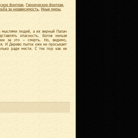
дское фэнтези
,
героическое фэнтези
,
орьба за независимость
,
иные миры
,
а мыслями людей, а их верный Палач
ставлять опасность. Богов нельзя
ние за это – смерть. Но, видимо,
я. И Дерево пыток уже не просыхает
олько ради мести. С тех пор как ее