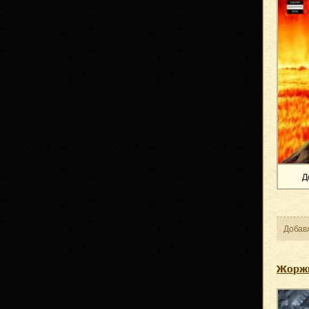
Д
Добав
Жоржи