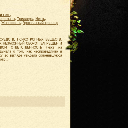
 и секс
,
ие романы
,
триллеры
,
месть
,
,
жестокость
,
эротический триллер
СРЕДСТВ, ПСИХОТРОПНЫХ ВЕЩЕСТВ,
ИХ НЕЗАКОННЫЙ ОБОРОТ ЗАПРЕЩЕН И
ТВОМ ОТВЕТСТВЕННОСТЬ Лежа на
думала о том, как несправедливо и
ку во взгляде увидела склонившуюся
 огр…