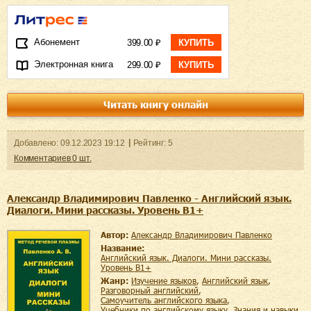
Абонемент
399.00 ₽
КУПИТЬ
Электронная книга
299.00 ₽
КУПИТЬ
Читать книгу онлайн
Добавленo:
09.12.2023
19:12
Рейтинг:
5
Комментариев
0
шт.
Александр Владимирович Павленко - Английский язык.
Диалоги. Мини рассказы. Уровень В1+
Автор:
Александр Владимирович Павленко
Название:
Английский язык. Диалоги. Мини рассказы.
Уровень В1+
Жанр:
изучение языков
,
английский язык
,
разговорный английский
,
самоучитель английского языка
,
учебники по английскому языку
,
знания и навыки
,