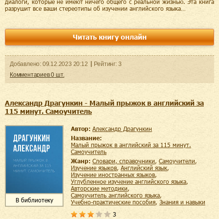
диалоги, которые не имеют ничего общего с реальной жизнью. Эта книга
разрушит все ваши стереотипы об изучении английского языка…
Читать книгу онлайн
Добавленo:
09.12.2023
20:12
Рейтинг:
3
Комментариев
0
шт.
Александр Драгункин - Малый прыжок в английский за
115 минут. Самоучитель
Автор:
Александр Драгункин
Название:
Малый прыжок в английский за 115 минут.
Самоучитель
Жанр:
словари, справочники
,
самоучители
,
изучение языков
,
английский язык
,
изучение иностранных языков
,
углубленное изучение английского языка
,
авторские методики
,
самоучитель английского языка
,
В библиотеку
учебно-практические пособия
,
знания и навыки
3