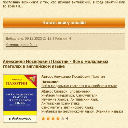
постоянно возникают у тех, кто изучает английский, в ходе занятий или
во время в…
Читать книгу онлайн
Добавленo:
09.12.2023
20:12
Рейтинг:
4
Комментариев
0
шт.
Александр Иосифович Пахотин - Всё о модальных
глаголах в английском языке
Автор:
Александр Иосифович Пахотин
Название:
Всё о модальных глаголах в английском языке
Жанр:
словари, справочники
,
учебная литература
,
самоучители
,
изучение языков
,
английский язык
,
английская грамматика
,
самоучитель английского языка
,
учебники по английскому языку
,
знания и навыки
4
В библиотеку