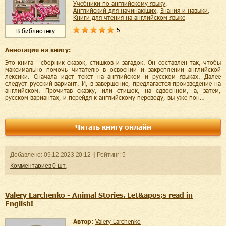
учебники по английскому языку
,
английский для начинающих
,
знания и навыки
,
книги для чтения на английском языке
5
В библиотеку
Аннотация на книгу:
Это книга - сборник сказок, стишков и загадок. Он составлен так, чтобы
максимально помочь читателю в освоении и закреплении английской
лексики. Сначала идет текст на английском и русском языках. Далее
следует русский вариант. И, в завершение, предлагается произведение на
английском. Прочитав сказку, или стишок, на сдвоенном, а, затем,
русском вариантах, и перейдя к английскому переводу, вы уже пон…
Читать книгу онлайн
Добавленo:
09.12.2023
20:12
Рейтинг:
5
Комментариев
0
шт.
Valery Larchenko - Animal Stories. Let&apos;s read in
English!
Автор:
Valery Larchenko