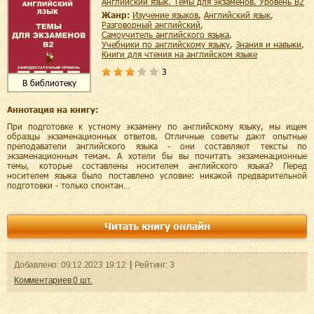
Английский язык. Темы для экзаменов. Уровень В2
Жанр:
изучение языков
,
английский язык
,
разговорный английский
,
самоучитель английского языка
,
учебники по английскому языку
,
знания и навыки
,
книги для чтения на английском языке
3
В библиотеку
Аннотация на книгу:
При подготовке к устному экзамену по английскому языку, мы ищем
образцы экзаменационных ответов. Отличные советы дают опытные
преподаватели английского языка - они составляют тексты по
экзаменационным темам. А хотели бы вы почитать экзаменационные
темы, которые составлены носителем английского языка? Перед
носителем языка было поставлено условие: никакой предварительной
подготовки - только спонтан…
Читать книгу онлайн
Добавленo:
09.12.2023
19:12
Рейтинг:
3
Комментариев
0
шт.