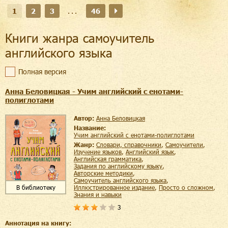
1
2
3
...
46
Книги жанра самоучитель
английского языка
Полная версия
Анна Беловицкая - Учим английский с енотами-
полиглотами
Автор:
Анна Беловицкая
Название:
Учим английский с енотами-полиглотами
Жанр:
словари, справочники
,
самоучители
,
изучение языков
,
английский язык
,
английская грамматика
,
задания по английскому языку
,
авторские методики
,
самоучитель английского языка
,
иллюстрированное издание
,
просто о сложном
,
В библиотеку
знания и навыки
3
Аннотация на книгу: