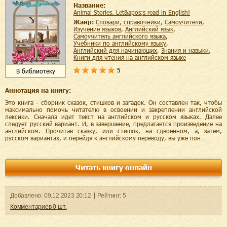
Название:
Animal Stories. Let&apos;s read in English!
Жанр:
словари, справочники
,
самоучители
,
изучение языков
,
английский язык
,
самоучитель английского языка
,
учебники по английскому языку
,
английский для начинающих
,
знания и навыки
,
книги для чтения на английском языке
5
В библиотеку
Аннотация на книгу:
Это книга - сборник сказок, стишков и загадок. Он составлен так, чтобы
максимально помочь читателю в освоении и закреплении английской
лексики. Сначала идет текст на английском и русском языках. Далее
следует русский вариант. И, в завершение, предлагается произведение на
английском. Прочитав сказку, или стишок, на сдвоенном, а, затем,
русском вариантах, и перейдя к английскому переводу, вы уже пон…
Читать книгу онлайн
Добавленo:
09.12.2023
20:12
Рейтинг:
5
Комментариев
0
шт.