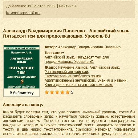
Добавленo:
09.12.2023
19:12
Рейтинг:
4
Комментариев
0
шт.
Александр Владимирович Павленко - Английский язык.
Пятьдесят тем для продолжающих. Уровень В1
Автор:
Александр Владимирович Павленко
Название:
Английский язык. Пятьдесят тем для
продолжающих. Уровень В1
Жанр:
изучение языков
,
английский язык
,
разговорный английский
,
самоучитель английского языка
,
адаптированный английский
,
знания и навыки
,
книги для чтения на английском языке
5
В библиотеку
Аннотация на книгу:
Книга будет полезна тем, кто уже прошел начальный уровень, хотел бы
расширить словарный запас и научиться говорить живым, естественным
английским языком. Пособие состоит из пятидесяти глав-разделов,
каждая из которых включает тематический текст, двадцать вопросов к
тексту и два микро текста-тренинга. Языковой материал усваивается
легко, так как самые важные слова и грамматические структуры повторя…