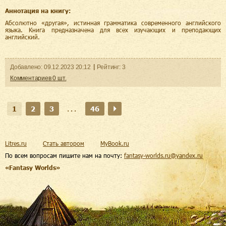
Аннотация на книгу:
Абсолютно «другая», истинная грамматика современного английского
языка. Книга предназначена для всех изучающих и преподающих
английский.
Добавленo:
09.12.2023
20:12
Рейтинг:
3
Комментариев
0
шт.
1
2
3
...
46
Litres.ru
Стать автором
MyBook.ru
По всем вопросам пишите нам на почту:
fantasy-worlds.ru@yandex.ru
«Fantasy Worlds»