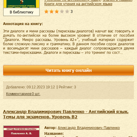
книги для чтения на английском языке
3
В библиотеку
Аннотация на книгу:
Эти диалоги и мини рассказы (пересказы диалогов) научат вас говорить и
думать по-английски на более высоком уровне! В отличие от пособия
"Диалоги. Микро рассказы. Уровень А2+", учебный материал содержит
более сложную лексику и грамматику. В данном пособии сорок диалогов
и восемьдесят мини рассказов – каждый диалог сопровождается двумя
текстами-пересказами. Диалоги и пересказы – это тренинг по сост…
Читать книгу онлайн
Добавленo:
09.12.2023
19:12
Рейтинг:
3
Комментариев
0
шт.
Александр Владимирович Павленко - Английский язык.
Темы для экзаменов. Уровень В2
Автор:
Александр Владимирович Павленко
Название: