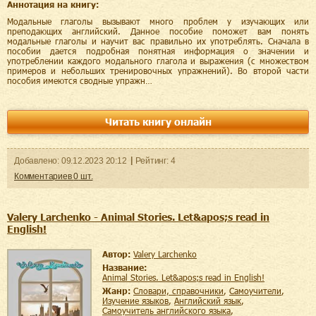
Аннотация на книгу:
Модальные глаголы вызывают много проблем у изучающих или
преподающих английский. Данное пособие поможет вам понять
модальные глаголы и научит вас правильно их употреблять. Сначала в
пособии дается подробная понятная информация о значении и
употреблении каждого модального глагола и выражения (с множеством
примеров и небольших тренировочных упражнений). Во второй части
пособия имеются сводные упражн…
Читать книгу онлайн
Добавленo:
09.12.2023
20:12
Рейтинг:
4
Комментариев
0
шт.
Valery Larchenko - Animal Stories. Let&apos;s read in
English!
Автор:
Valery Larchenko
Название:
Animal Stories. Let&apos;s read in English!
Жанр:
словари, справочники
,
самоучители
,
изучение языков
,
английский язык
,
самоучитель английского языка
,