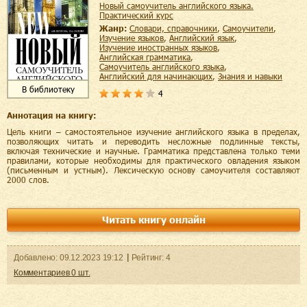
Новый самоучитель английского языка.
Практический курс
Жанр:
словари, справочники
,
самоучители
,
изучение языков
,
английский язык
,
изучение иностранных языков
,
английская грамматика
,
самоучитель английского языка
,
английский для начинающих
,
знания и навыки
В библиотеку
4
Аннотация на книгу:
Цель книги – самостоятельное изучение английского языка в пределах,
позволяющих читать и переводить несложные подлинные тексты,
включая технические и научные. Грамматика представлена только теми
правилами, которые необходимы для практического овладения языком
(письменным и устным). Лексическую основу самоучителя составляют
2000 слов.
Читать книгу онлайн
Добавленo:
09.12.2023
19:12
Рейтинг:
4
Комментариев
0
шт.