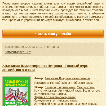
Перед вами второе издание книги для изучающих английский язык с
енотами-полиглотами. Английская грамматика – это что-то непонятное и
враждебное? А вот и нет! Озорные еноты проведут вас тайными тропами
в мир, где нет длинных непонятных формулировок, зато есть забавные
картинки и стишки-пирожки. Подробные объяснения, весёлые примеры и
тренировочные упражнения помогут вникнуть в материал, а также пон…
Читать книгу онлайн
Добавленo:
09.12.2023
19:12
Рейтинг:
3
Комментариев
0
шт.
Анастасия Владимировна Петрова - Полный курс
английского языка
Автор:
Анастасия Владимировна Петрова
Название:
Полный курс английского языка
Жанр:
словари, справочники
,
самоучители
,
изучение языков
,
английский язык
,
beginner level
,
английская грамматика
,
задания по английскому языку
,
самоучитель английского языка
,
английский для начинающих
,
знания и навыки