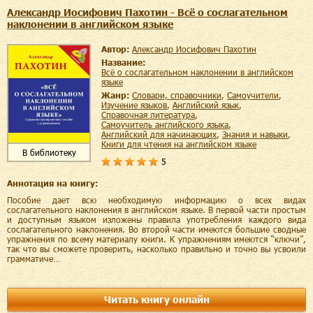
Александр Иосифович Пахотин - Всё о сослагательном
наклонении в английском языке
Автор:
Александр Иосифович Пахотин
Название:
Всё о сослагательном наклонении в английском
языке
Жанр:
словари, справочники
,
самоучители
,
изучение языков
,
английский язык
,
справочная литература
,
самоучитель английского языка
,
английский для начинающих
,
знания и навыки
,
книги для чтения на английском языке
В библиотеку
5
Аннотация на книгу:
Пособие дает всю необходимую информацию о всех видах
сослагательного наклонения в английском языке. В первой части простым
и доступным языком изложены правила употребления каждого вида
сослагательного наклонения. Во второй части имеются большие сводные
упражнения по всему материалу книги. К упражнениям имеются “ключи”,
так что вы сможете проверить, насколько правильно и точно вы усвоили
грамматиче…
Читать книгу онлайн