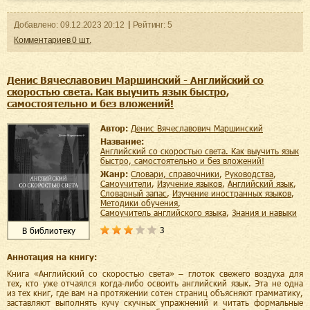
Добавленo:
09.12.2023
20:12
Рейтинг:
5
Комментариев
0
шт.
Денис Вячеславович Маршинский - Английский со
скоростью света. Как выучить язык быстро,
самостоятельно и без вложений!
Автор:
Денис Вячеславович Маршинский
Название:
Английский со скоростью света. Как выучить язык
быстро, самостоятельно и без вложений!
Жанр:
словари, справочники
,
руководства
,
самоучители
,
изучение языков
,
английский язык
,
словарный запас
,
изучение иностранных языков
,
методики обучения
,
самоучитель английского языка
,
знания и навыки
3
В библиотеку
Аннотация на книгу:
Книга «Английский со скоростью света» – глоток свежего воздуха для
тех, кто уже отчаялся когда-либо освоить английский язык. Эта не одна
из тех книг, где вам на протяжении сотен страниц объясняют грамматику,
заставляют выполнять кучу скучных упражнений и читать формальные