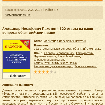
Добавленo:
09.12.2023
20:12
Рейтинг:
5
Комментариев
0
шт.
Александр Иосифович Пахотин - 122 ответа на ваши
вопросы об английском языке
Автор:
Александр Иосифович Пахотин
Название:
122 ответа на ваши вопросы об английском языке
Жанр:
словари, справочники
,
самоучители
,
изучение языков
,
английский язык
,
справочная литература
,
самоучитель английского языка
,
английский для начинающих
,
знания и навыки
4
В библиотеку
Аннотация на книгу:
Данная книга является справочно-познавательным изданием. Автор
(филолог, педагог, профессиональный переводчик) собрал ответы на
самые частые, интересные, забавные или трудные вопросы об английском
языке, которые задавались ему на протяжении тридцатилетней
преподавательской практики (в России и за рубежом). Эти вопросы