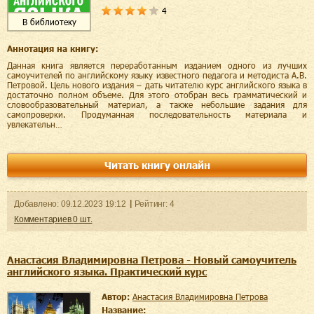
4
В библиотеку
Аннотация на книгу:
Данная книга является переработанным изданием одного из лучших
самоучителей по английскому языку известного педагога и методиста А.В.
Петровой. Цель нового издания – дать читателю курс английского языка в
достаточно полном объеме. Для этого отобран весь грамматический и
словообразовательный материал, а также небольшие задания для
самопроверки. Продуманная последовательность материала и
увлекательн…
Читать книгу онлайн
Добавленo:
09.12.2023
19:12
Рейтинг:
4
Комментариев
0
шт.
Анастасия Владимировна Петрова - Новый самоучитель
английского языка. Практический курс
Автор:
Анастасия Владимировна Петрова
Название: