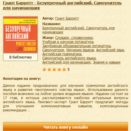
Грант Барретт - Безупречный английский. Самоучитель
для начинающих
Автор:
Грант Барретт
Название:
Безупречный английский. Самоучитель для
начинающих
Жанр:
словари, справочники
,
учебная и научная литература
,
зарубежная образовательная литература
,
самоучители
,
изучение языков
,
английский язык
,
английская грамматика
,
В библиотеку
самоучитель английского языка
,
английский для начинающих
,
знания и навыки
5
Аннотация на книгу:
Данное издание предназначено для изучения грамматики английского
языка и развития «внутреннего чувства языка». Использование данного
пособия возможно на любом уровне владения языком. Издание состоит из
17 глав, в которых рассматриваются наиболее актуальные вопросы
английского языка. Лингвист-эксперт Грант Барретт предлагает методы
для улучшения коммуникативных навыков, композиционные
рекомендации …
Читать книгу онлайн