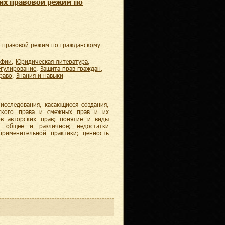
 их правовой режим по
афии
,
юридическая литература
,
егулирование
,
защита прав граждан
,
право
,
знания и навыки
исследования, касающиеся создания,
рского права и смежных прав и их
в авторских прав; понятие и виды
; общее и различное; недостатки
рименительной практики; ценность