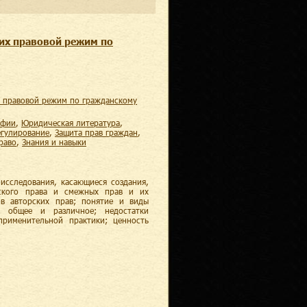
 их правовой режим по
афии
,
юридическая литература
,
егулирование
,
защита прав граждан
,
право
,
знания и навыки
исследования, касающиеся создания,
рского права и смежных прав и их
в авторских прав; понятие и виды
; общее и различное; недостатки
рименительной практики; ценность