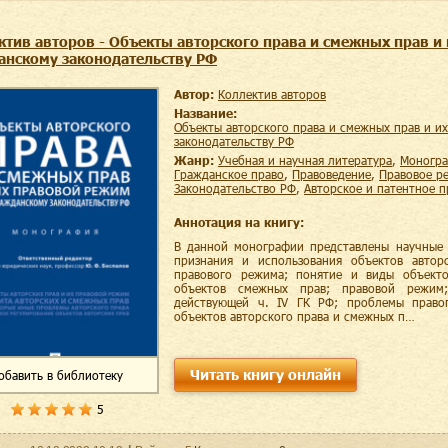
ктив авторов - Объекты авторского права и смежных прав и
анскому законодательству РФ
Автор:
Коллектив авторов
Название:
Объекты авторского права и смежных прав и их правовой режим по гражданскому
законодательству РФ
Жанр:
учебная и научная литература
,
моногр
гражданское право
,
правоведение
,
правовое р
законодательство РФ
,
авторское и патентное 
Аннотация на книгу:
В данной монографии представлены научные 
признания и использования объектов авто
правового режима; понятие и виды объекто
объектов смежных прав; правовой режим
действующей ч. IV ГК РФ; проблемы правоп
объектов авторского права и смежных п…
Читать книгу онлайн
обавить
в библиотеку
5