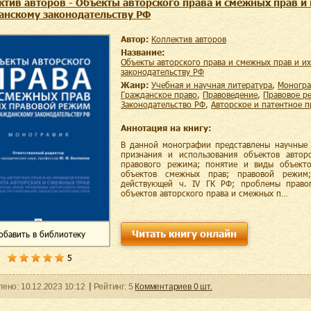
ктив авторов - Объекты авторского права и смежных прав и
анскому законодательству РФ
Автор:
Коллектив авторов
Название:
Объекты авторского права и смежных прав и их правовой режим по гражданскому
законодательству РФ
Жанр:
учебная и научная литература
,
моногр
гражданское право
,
правоведение
,
правовое р
законодательство РФ
,
авторское и патентное 
Аннотация на книгу:
В данной монографии представлены научные 
признания и использования объектов авто
правового режима; понятие и виды объекто
объектов смежных прав; правовой режим
действующей ч. IV ГК РФ; проблемы правоп
объектов авторского права и смежных п…
Читать книгу онлайн
обавить
в библиотеку
5
ленo:
10.12.2023
10:12
Рейтинг:
5
Комментариев
0
шт.