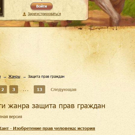
Войти
Зарегистрироваться
я
Жанры
Защита прав граждан
2
3
...
13
Следующая
иги жанра защита прав граждан
лная версия
Хант - Изобретение прав человека: история