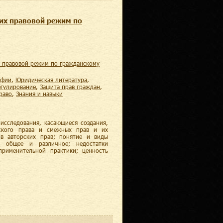
 их правовой режим по
афии
,
юридическая литература
,
егулирование
,
защита прав граждан
,
право
,
знания и навыки
исследования, касающиеся создания,
рского права и смежных прав и их
в авторских прав; понятие и виды
; общее и различное; недостатки
рименительной практики; ценность