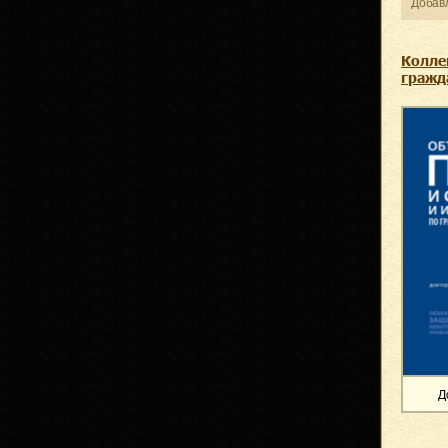
Добав
Колле
гражд
Д