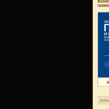
Колле
гражд
Д
Добав