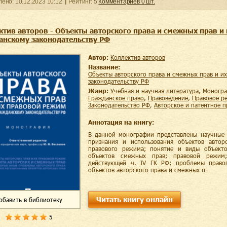
ленo:
10.12.2023
10:12
Рейтинг:
5
Комментариев
0
шт.
ктив авторов - Объекты авторского права и смежных прав и
анскому законодательству РФ
Автор:
Коллектив авторов
Название:
Объекты авторского права и смежных прав и их правовой режим по гражданскому
законодательству РФ
Жанр:
учебная и научная литература
,
моногр
гражданское право
,
правоведение
,
правовое р
законодательство РФ
,
авторское и патентное 
Аннотация на книгу:
В данной монографии представлены научные 
признания и использования объектов авто
правового режима; понятие и виды объекто
объектов смежных прав; правовой режим
действующей ч. IV ГК РФ; проблемы правоп
объектов авторского права и смежных п…
Читать книгу онлайн
обавить
в библиотеку
5