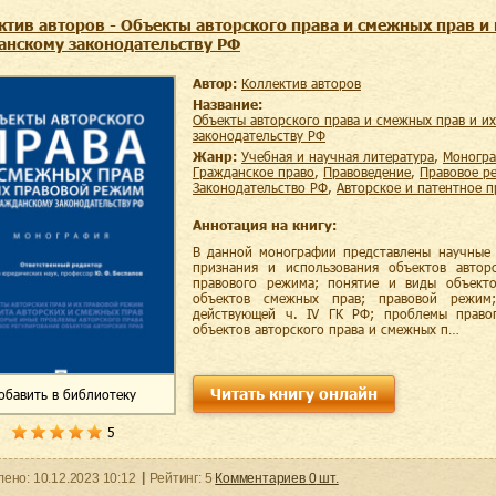
ктив авторов - Объекты авторского права и смежных прав и
анскому законодательству РФ
Автор:
Коллектив авторов
Название:
Объекты авторского права и смежных прав и их правовой режим по гражданскому
законодательству РФ
Жанр:
учебная и научная литература
,
моногр
гражданское право
,
правоведение
,
правовое р
законодательство РФ
,
авторское и патентное 
Аннотация на книгу:
В данной монографии представлены научные 
признания и использования объектов авто
правового режима; понятие и виды объекто
объектов смежных прав; правовой режим
действующей ч. IV ГК РФ; проблемы правоп
объектов авторского права и смежных п…
Читать книгу онлайн
обавить
в библиотеку
5
ленo:
10.12.2023
10:12
Рейтинг:
5
Комментариев
0
шт.