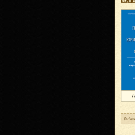
осуще
Д
Добав