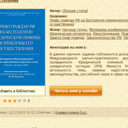
ствления
Автор:
Сборник статей
Название:
Право граждан РФ на бесплатную юридическую помощь и проблемы его
осуществления
Жанр:
научные труды
,
материалы конференци
юридическая литература
,
юриспруденция
,
пр
защита прав граждан
,
законодательство РФ
,
Аннотация на книгу:
В данном научном издании публикуются докл
Международного научно-практического кр
проведенного Юридической клиникой Вс
университета юстиции (РПА Минюста Ро
актуальность темы, названы недостат
законодательства, российской науки в сфере о
Читать книгу онлайн
обавить
в библиотеку
3
ленo:
10.12.2023
10:12
Рейтинг:
3
Комментариев
0
шт.