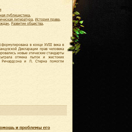
я
жная публицистика
,
дическая литература
,
история права
,
аждан
,
развитие общества
,
сформулирована в конце XVIII века в
анцузской Декларации прав человека
ировались новые этические стандарты
сыграла отмена пыток и жестоких
 Ричардсона и Л. Стерна помогли
помощь и проблемы его