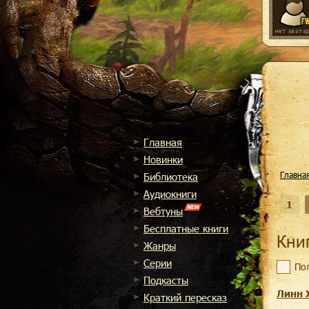
Главная
Новинки
Главна
Библиотека
Аудиокниги
1
Вебтуны
Бесплатные книги
Кн
Жанры
Cерии
По
Подкасты
Линн 
Краткий пересказ