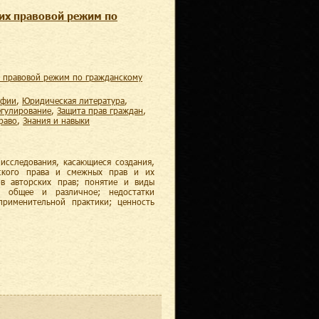
 их правовой режим по
афии
,
юридическая литература
,
егулирование
,
защита прав граждан
,
право
,
знания и навыки
исследования, касающиеся создания,
рского права и смежных прав и их
в авторских прав; понятие и виды
; общее и различное; недостатки
рименительной практики; ценность