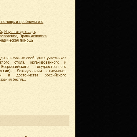
й
,
научные доклады
,
авоведение
,
права человека
,
юридическая помощь
ады и научные сообщения участников
углого стола, организованного и
ероссийского государственного
ссии). Докладчиками отмечалась
ки и достоинства российского
казания беспл…