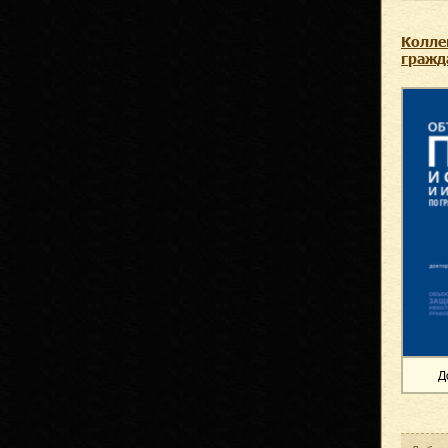
Колле
гражд
Д