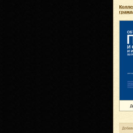
Колле
гражд
Д
Добав