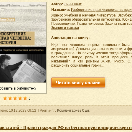
Автор:
Линн Хант
Название:
Изобретение прав человека: истори
Жанр:
учебная и научная литература
,
зарубе
зарубежная образовательная литература
,
юри
правоведение
,
права человека
,
защита прав гр
знания и навыки
Аннотация на книгу:
Идея прав человека впервые возникла и была 
американской Декларации независимости и фр
и гражданина. Но почему именно тогда сформ
политики? Какую роль в этом процессе 
наказаний? И как романы Ж.-Ж. Руссо, С.
расширить социальные грани…
Читать книгу онлайн
обавить
в библиотеку
5
ленo:
10.12.2023
09:12
Рейтинг:
5
Комментариев
0
шт.
ик статей - Право граждан РФ на бесплатную юридическую 