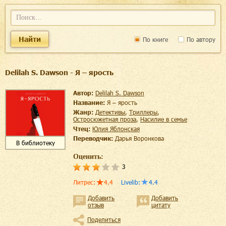
Найти
По книге
По автору
Delilah S. Dawson - Я – ярость
Автор:
Delilah S. Dawson
Название:
Я – ярость
Жанр:
детективы
,
триллеры
,
остросюжетная проза
,
насилие в семье
Чтец:
Юлия Яблонская
Переводчик:
Дарья Воронкова
В библиотеку
Оценить:
3
Литрес
:
4.4
Livelib
:
4.4
Добавить
Добавить
отзыв
цитату
Поделиться