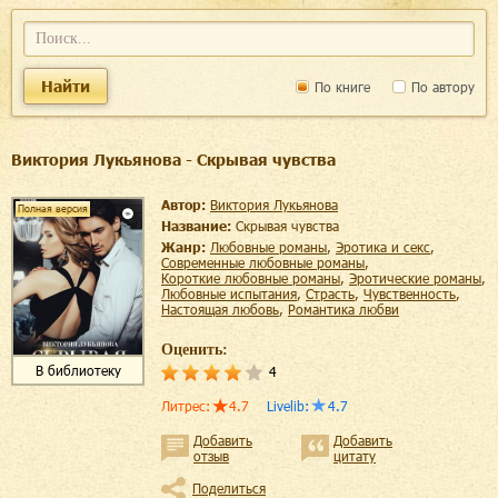
Найти
По книге
По автору
Виктория Лукьянова - Скрывая чувства
Автор:
Виктория Лукьянова
Полная версия
Название:
Скрывая чувства
Жанр:
любовные романы
,
эротика и секс
,
современные любовные романы
,
короткие любовные романы
,
эротические романы
,
любовные испытания
,
страсть
,
чувственность
,
настоящая любовь
,
романтика любви
Оценить:
В библиотеку
4
Литрес
:
4.7
Livelib
:
4.7
Добавить
Добавить
отзыв
цитату
Поделиться