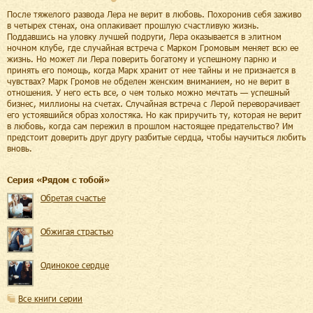
После тяжелого развода Лера не верит в любовь. Похоронив себя заживо
в четырех стенах, она оплакивает прошлую счастливую жизнь.
Поддавшись на уловку лучшей подруги, Лера оказывается в элитном
ночном клубе, где случайная встреча с Марком Громовым меняет всю ее
жизнь. Но может ли Лера поверить богатому и успешному парню и
принять его помощь, когда Марк хранит от нее тайны и не признается в
чувствах? Марк Громов не обделен женским вниманием, но не верит в
отношения. У него есть все, о чем только можно мечтать — успешный
бизнес, миллионы на счетах. Случайная встреча с Лерой переворачивает
его устоявшийся образ холостяка. Но как приручить ту, которая не верит
в любовь, когда сам пережил в прошлом настоящее предательство? Им
предстоит доверить друг другу разбитые сердца, чтобы научиться любить
вновь.
Cерия «
Рядом с тобой
»
Обретая счастье
Обжигая страстью
Одинокое сердце
Все книги серии