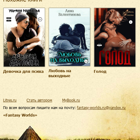
Любовь на
Девочка для психа
Голод
выходные
Litres.ru
Стать автором
MyBook.ru
По всем вопросам пишите нам на почту:
fantasy-worlds.ru@yandex.ru
«Fantasy Worlds»