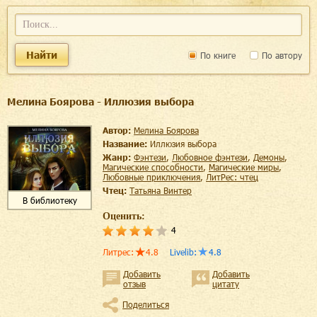
Найти
По книге
По автору
Мелина Боярова - Иллюзия выбора
Автор:
Мелина Боярова
Название:
Иллюзия выбора
Жанр:
фэнтези
,
любовное фэнтези
,
демоны
,
магические способности
,
магические миры
,
любовные приключения
,
ЛитРес: чтец
Чтец:
Татьяна Винтер
В библиотеку
Оценить:
4
Литрес
:
4.8
Livelib
:
4.8
Добавить
Добавить
отзыв
цитату
Поделиться