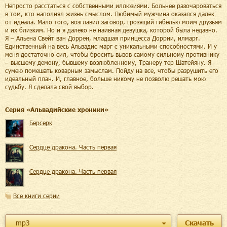
Непросто расстаться с собственными иллюзиями. Больнее разочароваться
в том, кто наполнял жизнь смыслом. Любимый мужчина оказался далек
от идеала. Мало того, возглавил заговор, грозящий гибелью моим друзьям
и их близким. Но и я далеко не наивная девушка, которой была недавно.
Я – Альена Свейт ван Доррен, младшая принцесса Доррии, илмарг.
Единственный на весь Альвадис марг с уникальными способностями. И у
меня достаточно сил, чтобы бросить вызов самому сильному противнику
– высшему демону, бывшему возлюбленному, Транеру тер Шатейяну. Я
сумею помешать коварным замыслам. Пойду на все, чтобы разрушить его
идеальный план. И, главное, больше никому не позволю решать мою
судьбу. Я сделала свой выбор.
Cерия «
Альвадийские хроники
»
Берсерк
Сердце дракона. Часть первая
Сердце дракона. Часть первая
Все книги серии
mp3
Скачать