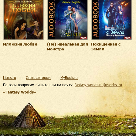
Иллюзия любви
(Не) идеальная для
Похищенная с
монстра
Земли
Litres.ru
Стать автором
MyBook.ru
По всем вопросам пишите нам на почту:
fantasy-worlds.ru@yandex.ru
«Fantasy Worlds»