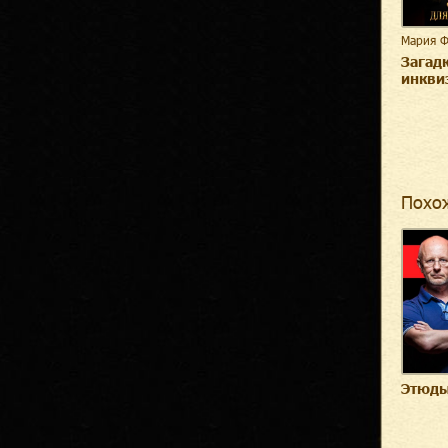
Мария 
Загад
инкви
Похо
Этюды