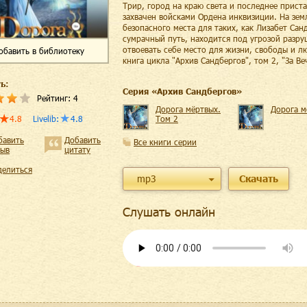
Трир, город на краю света и последнее прист
захвачен войсками Ордена инквизиции. На зем
безопасного места для таких, как Лизабет Сан
сумрачный путь, находится под угрозой разр
отвоевать себе место для жизни, свободы и 
обавить
в библиотеку
книга цикла "Архив Сандбергов", том 2, "За В
ь:
Cерия «
Архив Сандбергов
»
Рейтинг:
4
Дорога мёртвых.
Дорога м
4.8
Livelib
:
4.8
Том 2
бавить
Добавить
Все книги серии
зыв
цитату
делиться
mp3
Скачать
Слушать онлайн