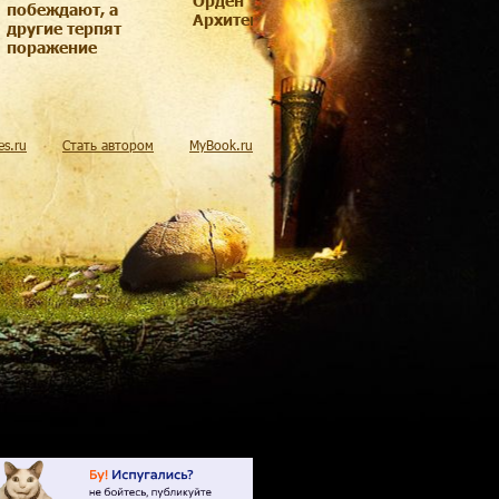
Орден
побеждают, а
Архитекторов 2
другие терпят
поражение
res.ru
Стать автором
MyBook.ru