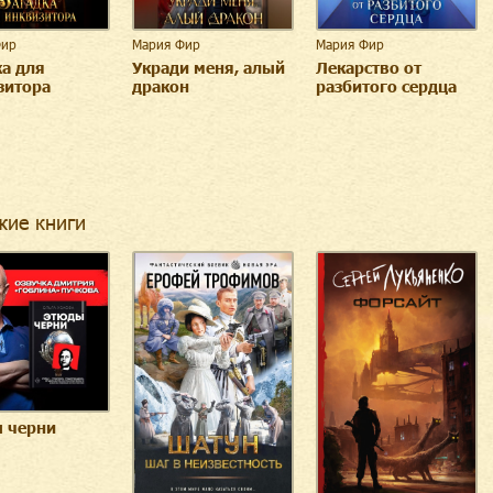
Фир
Мария Фир
Мария Фир
ка для
Укради меня, алый
Лекарство от
зитора
дракон
разбитого сердца
жие книги
 черни