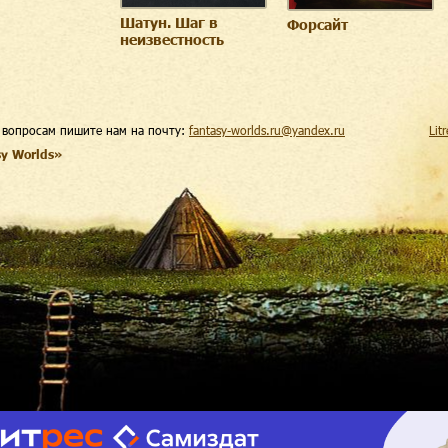
Шатун. Шаг в
Форсайт
неизвестность
 вопросам пишите нам на почту:
fantasy-worlds.ru@yandex.ru
Lit
sy Worlds»