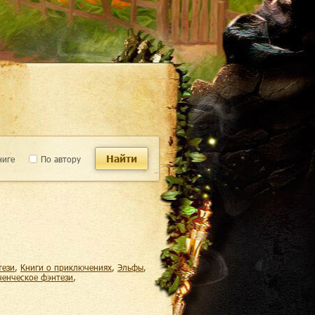
Найти
ниге
По автору
тези
,
книги о приключениях
,
эльфы
,
ченческое фэнтези
,