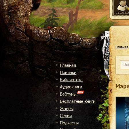
Главная
Главная
Новинки
Библиотека
Мари
Аудиокниги
Вебтуны
Бесплатные книги
Жанры
Cерии
Подкасты