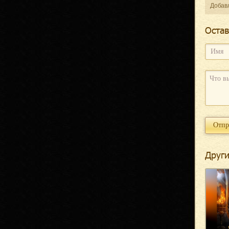
Добав
Оcтав
Други