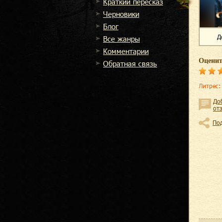
Краткий пересказ
Черновики
Блог
Д
Все жанры
Комментарии
Оценит
Обратная связь
Литрес
:
До
от
По