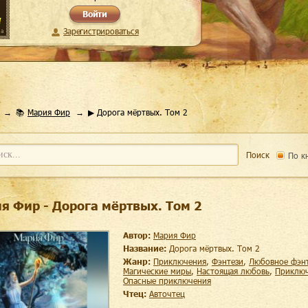
Войти
Зарегистрироваться
📚
Мария Фир
▶ Дорога мёртвых. Том 2
Поиск
По к
я Фир - Дорога мёртвых. Том 2
Автор:
Мария Фир
Название:
Дорога мёртвых. Том 2
Жанр:
приключения
,
фэнтези
,
любовное фэн
магические миры
,
настоящая любовь
,
приклю
опасные приключения
Чтец:
Авточтец