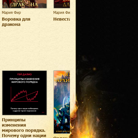
Мария Фир
Мария Фир
Мария Фир
Воровка для
Невеста для врага
Эликсир счаст
дракона
Дело бога Плу
Принципы
изменения
мирового порядка.
Почему одни нации