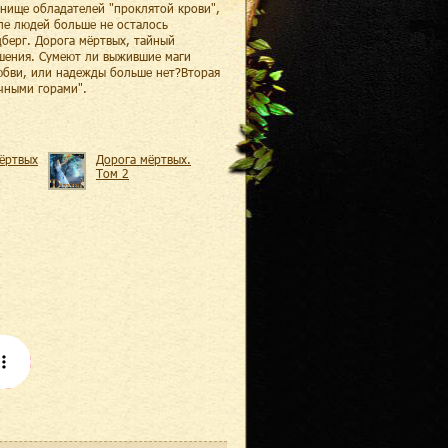
анище обладателей "проклятой крови",
ле людей больше не осталось
дберг. Дорога мёртвых, тайный
ушения. Сумеют ли выжившие маги
любви, или надежды больше нет?Вторая
ечными горами".
ёртвых
Дорога мёртвых.
Том 2