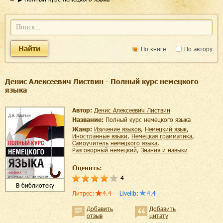
Найти
По книге
По автору
Денис Алексеевич Листвин - Полный курс немецкого
языка
Автор:
Денис Алексеевич Листвин
Название:
Полный курс немецкого языка
Жанр:
изучение языков
,
немецкий язык
,
иностранные языки
,
немецкая грамматика
,
самоучитель немецкого языка
,
разговорный немецкий
,
знания и навыки
Оценить:
4
В библиотеку
Литрес
:
4.4
Livelib
:
4.4
Добавить
Добавить
отзыв
цитату