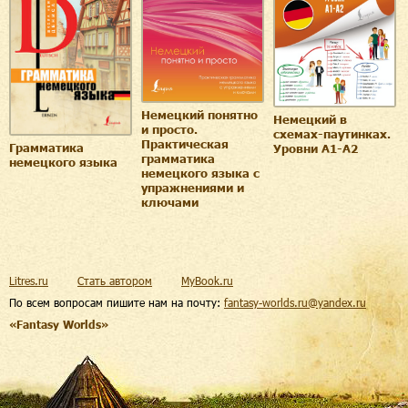
Немецкий понятно
Немецкий в
и просто.
схемах-паутинках.
Практическая
Грамматика
Уровни A1-A2
грамматика
немецкого языка
немецкого языка с
упражнениями и
ключами
Litres.ru
Стать автором
MyBook.ru
По всем вопросам пишите нам на почту:
fantasy-worlds.ru@yandex.ru
«Fantasy Worlds»