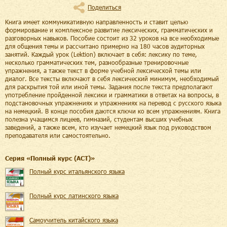
Поделиться
Книга имеет коммуникативную направленность и ставит целью
формирование и комплексное развитие лексических, грамматических и
разговорных навыков. Пособие состоит из 32 уроков на все необходимые
для общения темы и рассчитано примерно на 180 часов аудиторных
занятий. Каждый урок (Lektion) включает в себя: лексику по теме,
несколько грамматических тем, разнообразные тренировочные
упражнения, а также текст в форме учебной лексической темы или
диалог. Все тексты включают в себя лексический минимум, необходимый
для раскрытия той или иной темы. Задания после текста предполагают
употребление пройденной лексики и грамматики в ответах на вопросы, в
подстановочных упражнениях и упражнениях на перевод с русского языка
на немецкий. В конце пособия даются ключи ко всем упражнениям. Книга
полезна учащимся лицеев, гимназий, студентам высших учебных
заведений, а также всем, кто изучает немецкий язык под руководством
преподавателя или самостоятельно.
Cерия «
Полный курс (АСТ)
»
Полный курс итальянского языка
Полный курс латинского языка
Самоучитель китайского языка