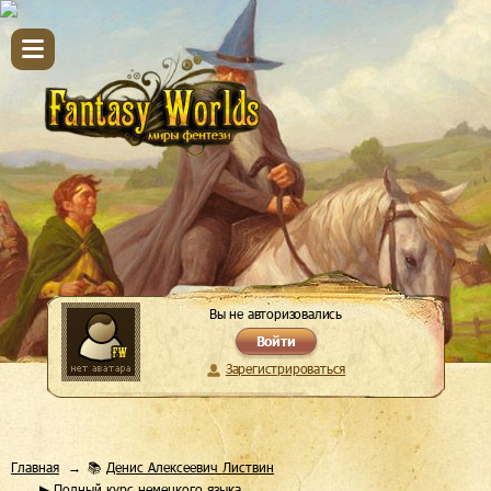
Вы не авторизовались
Войти
Зарегистрироваться
Главная
📚
Денис Алексеевич Листвин
▶ Полный курс немецкого языка