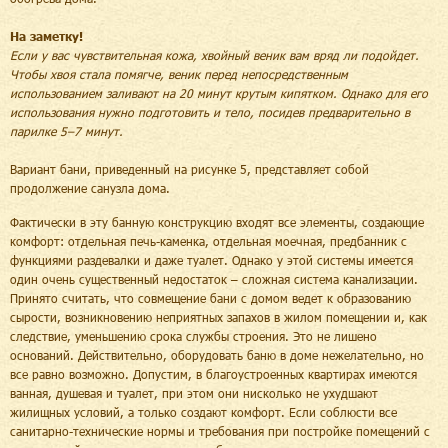
На заметку!
Если у вас чувствительная кожа, хвойный веник вам вряд ли подойдет.
Чтобы хвоя стала помягче, веник перед непосредственным
использованием заливают на 20 минут крутым кипятком. Однако для его
использования нужно подготовить и тело, посидев предварительно в
парилке 5–7 минут.
Вариант бани, приведенный на рисунке 5, представляет собой
продолжение санузла дома.
Фактически в эту банную конструкцию входят все элементы, создающие
комфорт: отдельная печь-каменка, отдельная моечная, предбанник с
функциями раздевалки и даже туалет. Однако у этой системы имеется
один очень существенный недостаток – сложная система канализации.
Принято считать, что совмещение бани с домом ведет к образованию
сырости, возникновению неприятных запахов в жилом помещении и, как
следствие, уменьшению срока службы строения. Это не лишено
оснований. Действительно, оборудовать баню в доме нежелательно, но
все равно возможно. Допустим, в благоустроенных квартирах имеются
ванная, душевая и туалет, при этом они нисколько не ухудшают
жилищных условий, а только создают комфорт. Если соблюсти все
санитарно-технические нормы и требования при постройке помещений с