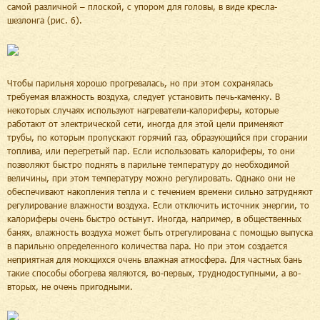
самой различной – плоской, с упором для головы, в виде кресла-
шезлонга (рис. 6).
Чтобы парильня хорошо прогревалась, но при этом сохранялась
требуемая влажность воздуха, следует установить печь-каменку. В
некоторых случаях используют нагреватели-калориферы, которые
работают от электрической сети, иногда для этой цели применяют
трубы, по которым пропускают горячий газ, образующийся при сгорании
топлива, или перегретый пар. Если использовать калориферы, то они
позволяют быстро поднять в парильне температуру до необходимой
величины, при этом температуру можно регулировать. Однако они не
обеспечивают накопления тепла и с течением времени сильно затрудняют
регулирование влажности воздуха. Если отключить источник энергии, то
калориферы очень быстро остынут. Иногда, например, в общественных
банях, влажность воздуха может быть отрегулирована с помощью выпуска
в парильню определенного количества пара. Но при этом создается
неприятная для моющихся очень влажная атмосфера. Для частных бань
такие способы обогрева являются, во-первых, труднодоступными, а во-
вторых, не очень пригодными.