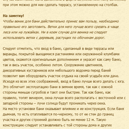
при этом можно для нее сделать террасу, установленную на столбах.
На заметку!
Чтобы веник для бани действительно принес вам пользу, необходимо
правильно его заготовить. Ветки для него лучше всего срезать в чаще
леса или на лужайках. Ни в коем случае для веника не следует
использовать ветки с деревьев, растущих по обочинам дорог.
Следует отметить, что вход в баню, сделанный в виде террасы или
веранды, покрытой вьющимися растениями или окруженной клумбами
цветов, окажется оригинальным дополнением и украсит как саму баню,
так и весь участок, особенно летом. Сооружение цветников,
декоративных кустарников или небольшого водоема перед баней
позволит вам оборудовать участок отдыха на своей усадьбе или даче.
Исходя из всех этих соображений, вход в баню лучше всего делать с юга.
Это облегчит эксплуатацию бани в зимнее время, так как с южной
стороны меньше сугробов и тают они быстрее. Так как баню, как
правило, топят вечером, окна лучше всего располагать с восточной или с
западной стороны – лучи солнца будут проникать через окна.
На место установки бани оказывает влияние и ее конструкция. Если баня
дымная, то есть отапливается по-черному, то от ее стен до границ
участка и других строений должно быть не менее 12 м. Такую
конструкцию следует устанавливать с той стороны дома и других