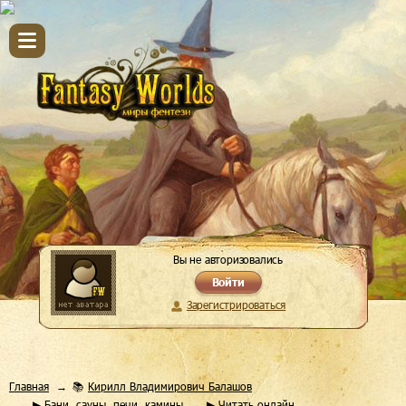
Вы не авторизовались
Войти
Зарегистрироваться
Главная
📚
Кирилл Владимирович Балашов
▶
Бани, сауны, печи, камины
▶ Читать онлайн