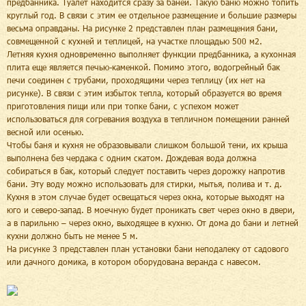
предбанника. Туалет находится сразу за баней. Такую баню можно топить
круглый год. В связи с этим ее отдельное размещение и большие размеры
весьма оправданы. На рисунке 2 представлен план размещения бани,
совмещенной с кухней и теплицей, на участке площадью 500 м2.
Летняя кухня одновременно выполняет функции предбанника, а кухонная
плита еще является печью-каменкой. Помимо этого, водогрейный бак
печи соединен с трубами, проходящими через теплицу (их нет на
рисунке). В связи с этим избыток тепла, который образуется во время
приготовления пищи или при топке бани, с успехом может
использоваться для согревания воздуха в тепличном помещении ранней
весной или осенью.
Чтобы баня и кухня не образовывали слишком большой тени, их крыша
выполнена без чердака с одним скатом. Дождевая вода должна
собираться в бак, который следует поставить через дорожку напротив
бани. Эту воду можно использовать для стирки, мытья, полива и т. д.
Кухня в этом случае будет освещаться через окна, которые выходят на
юго и северо-запад. В моечную будет проникать свет через окно в двери,
а в парильню – через окно, выходящее в кухню. От дома до бани и летней
кухни должно быть не менее 5 м.
На рисунке 3 представлен план установки бани неподалеку от садового
или дачного домика, в котором оборудована веранда с навесом.