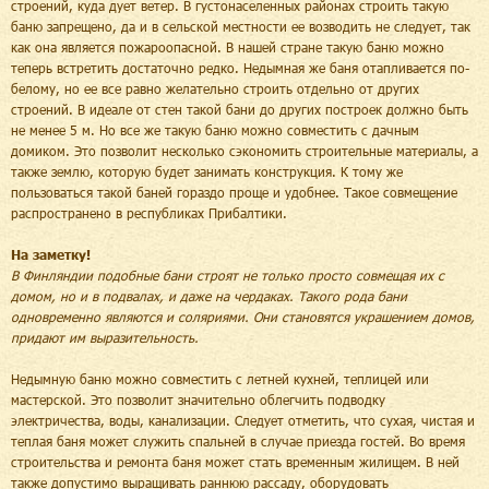
строений, куда дует ветер. В густонаселенных районах строить такую
баню запрещено, да и в сельской местности ее возводить не следует, так
как она является пожароопасной. В нашей стране такую баню можно
теперь встретить достаточно редко. Недымная же баня отапливается по-
белому, но ее все равно желательно строить отдельно от других
строений. В идеале от стен такой бани до других построек должно быть
не менее 5 м. Но все же такую баню можно совместить с дачным
домиком. Это позволит несколько сэкономить строительные материалы, а
также землю, которую будет занимать конструкция. К тому же
пользоваться такой баней гораздо проще и удобнее. Такое совмещение
распространено в республиках Прибалтики.
На заметку!
В Финляндии подобные бани строят не только просто совмещая их с
домом, но и в подвалах, и даже на чердаках. Такого рода бани
одновременно являются и соляриями. Они становятся украшением домов,
придают им выразительность.
Недымную баню можно совместить с летней кухней, теплицей или
мастерской. Это позволит значительно облегчить подводку
электричества, воды, канализации. Следует отметить, что сухая, чистая и
теплая баня может служить спальней в случае приезда гостей. Во время
строительства и ремонта баня может стать временным жилищем. В ней
также допустимо выращивать раннюю рассаду, оборудовать