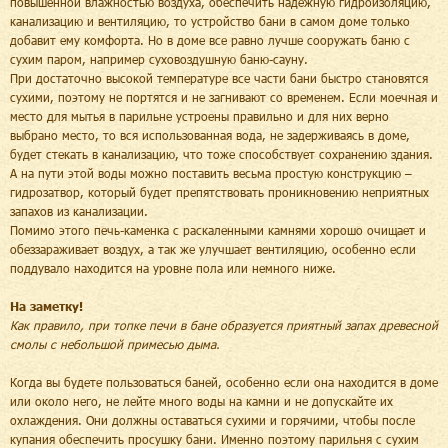
повышенной влажностью воздуха, обеспечить надежную гидроизоляцию,
канализацию и вентиляцию, то устройство бани в самом доме только
добавит ему комфорта. Но в доме все равно лучше сооружать баню с
сухим паром, например суховоздушную баню-сауну.
При достаточно высокой температуре все части бани быстро становятся
сухими, поэтому не портятся и не загнивают со временем. Если моечная и
место для мытья в парильне устроены правильно и для них верно
выбрано место, то вся использованная вода, не задерживаясь в доме,
будет стекать в канализацию, что тоже способствует сохранению здания.
А на пути этой воды можно поставить весьма простую конструкцию –
гидрозатвор, который будет препятствовать проникновению неприятных
запахов из канализации.
Помимо этого печь-каменка с раскаленными камнями хорошо очищает и
обеззараживает воздух, а так же улучшает вентиляцию, особенно если
поддувало находится на уровне пола или немного ниже.
На заметку!
Как правило, при топке печи в бане образуется приятный запах древесной
смолы с небольшой примесью дыма.
Когда вы будете пользоваться баней, особенно если она находится в доме
или около него, не лейте много воды на камни и не допускайте их
охлаждения. Они должны оставаться сухими и горячими, чтобы после
купания обеспечить просушку бани. Именно поэтому парильня с сухим