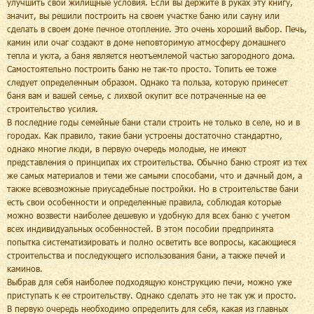
улучшить свои жилищные условия. Если вы держите в руках эту книгу,
значит, вы решили построить на своем участке баню или сауну или
сделать в своем доме печное отопление. Это очень хороший выбор. Печь,
камин или очаг создают в доме неповторимую атмосферу домашнего
тепла и уюта, а баня является неотъемлемой частью загородного дома.
Самостоятельно построить баню не так-то просто. Топить ее тоже
следует определенным образом. Однако та польза, которую принесет
баня вам и вашей семье, с лихвой окупит все потраченные на ее
строительство усилия.
В последние годы семейные бани стали строить не только в селе, но и в
городах. Как правило, такие бани устроены достаточно стандартно,
однако многие люди, в первую очередь молодые, не имеют
представления о принципах их строительства. Обычно баню строят из тех
же самых материалов и теми же самыми способами, что и дачный дом, а
также всевозможные приусадебные постройки. Но в строительстве бани
есть свои особенности и определенные правила, соблюдая которые
можно возвести наиболее дешевую и удобную для всех баню с учетом
всех индивидуальных особенностей. В этом пособии предпринята
попытка систематизировать и полно осветить все вопросы, касающиеся
строительства и последующего использования бани, а также печей и
каминов.
Выбрав для себя наиболее подходящую конструкцию печи, можно уже
приступать к ее строительству. Однако сделать это не так уж и просто.
В первую очередь необходимо определить для себя, какая из главных