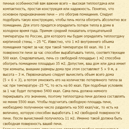
печных особенностей вам важнее всего – высокая теплоотдача или
компактность, простая конструкция или надежность. Понятно, что
основное предназначение печи – это обогрев помещения. Следует
подобрать такую конструкцию, чтобы печь могла обогреть абсолютно все
помещение. Для этого придется определить потери тепла в доме в
холодное время года. Примем средний показатель отрицательной
температуры по России, для которого мы будем определять теплоотдачу
кирпичной стены, – 25 °С. Известно, что 1 м3 внутреннего объема
помещения теряет за час при такой температуре 60 ккал. Но 1 м
поверхности печи за час способен вырабатывать тепло, соответствующее
500 ккал. Следовательно, печь со свободной площадью 1 м2 способна
обогреть помещение площадью 35 м2. Допустим, ваш дом или дача имеет
три комнаты, внешние размеры дома при этом составляют 5 × 9 м, а
высота – 3 м. Первоначально следует вычислить объем всего дома
(5 × 6 × 3), а потом умножить его на количество потерянного тепла за
час при температуре -25 °С, то есть на 60 ккал. При подобных условиях
за 1 час будет потеряно 5400 ккал. Сама печь должна немного
перекрывать это значение, поэтому теплоотдача печи должна составлять
не менее 5500 ккал. Чтобы подсчитать свободную площадь печи,
необходимо полученное число разделить на 500 ккал/час, то есть на
величину, которую способен выработать 1 м2 свободной поверхности
печи. После вычислений получилось 11 м2. Именно такой должна быть
свободная поверхность вашей печи.