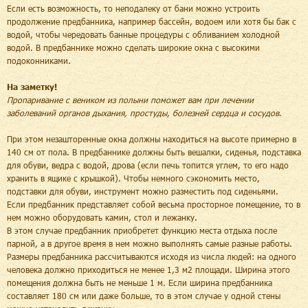
Если есть возможность, то неподалеку от бани можно устроить
продолжение предбанника, например бассейн, водоем или хотя бы бак с
водой, чтобы чередовать банные процедуры с обливанием холодной
водой. В предбаннике можно сделать широкие окна с высокими
подоконниками.
На заметку!
Пропаривание с веником из полыни поможет вам при лечении
заболеваний органов дыхания, простуды, болезней сердца и сосудов.
При этом незашторенные окна должны находиться на высоте примерно в
140 см от пола. В предбаннике должны быть вешалки, сиденья, подставка
для обуви, ведра с водой, дрова (если печь топится углем, то его надо
хранить в ящике с крышкой). Чтобы немного сэкономить место,
подставки для обуви, инструмент можно разместить под сиденьями.
Если предбанник представляет собой весьма просторное помещение, то в
нем можно оборудовать камин, стол и лежанку.
В этом случае предбанник приобретет функцию места отдыха после
парной, а в другое время в нем можно выполнять самые разные работы.
Размеры предбанника рассчитываются исходя из числа людей: на одного
человека должно приходиться не менее 1,3 м2 площади. Ширина этого
помещения должна быть не меньше 1 м. Если ширина предбанника
составляет 180 см или даже больше, то в этом случае у одной стены