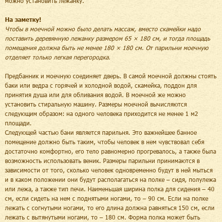
можно установить лежанку.
На заметку!
Чтобы в моечной можно было делать массаж, вместо скамейки надо
поставить деревянную лежанку размером 65 × 180 см, и тогда площадь
помещения должна быть не менее 180 × 180 см. От парильни моечную
отделяет только легкая перегородка.
Предбанник и моечную соединяет дверь. В самой моечной должны стоять
баки или ведра с горячей и холодной водой, скамейка, поддон для
принятия душа или для обливания водой. В моечной же можно
установить стиральную машину. Размеры моечной вычисляются
следующим образом: на одного человека приходится не менее 1 м2
площади.
Следующей частью бани является парильня. Это важнейшее банное
помещение должно быть таким, чтобы человек в нем чувствовал себя
достаточно комфортно, его тело равномерно прогревалось, а также была
возможность использовать веник. Размеры парильни принимаются в
зависимости от того, сколько человек одновременно будут в ней мыться
и в каком положении они будут располагаться на полке – сидя, полулежа
или лежа, а также тип печи. Наименьшая ширина полка для сидения – 40
см, если сидеть на нем с поднятыми ногами, то – 90 см. Если на полке
лежать с согнутыми ногами, то его длина должна равняться 150 см, если
лежать с вытянутыми ногами, то – 180 см. Форма полка может быть