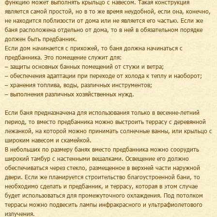
функцию может выполнять крыльцо с навесом. Такая конструкция
является самой простой, но в то же время неудобной, если она, конечно,
не находится поблизости от дома или не является его частью. Если же
баня расположена отдельно от дома, то в ней в обязательном порядке
должен быть предбанник.
Если дом начинается с прихожей, то баня должна начинаться с
предбанника. Это помещение служит для:
– защиты основных банных помещений от стужи и ветра;
– обеспечения адаптации при переходе от холода к теплу и наоборот;
– хранения топлива, воды, различных инструментов;
– выполнения различных хозяйственных нужд.
Если баня предназначена для использования только в весенне-летний
период, то вместо предбанника можно выстроить террасу с деревянной
лежанкой, на которой можно принимать солнечные ванны, или крыльцо с
широким навесом и скамейкой.
В небольших по размеру банях вместо предбанника можно соорудить
широкий тамбур с настенными вешалками. Освещение его должно
обеспечиваться через стекло, размещенное в верхней части наружной
двери. Если же планируется строительство благоустроенной бани, то
необходимо сделать и предбанник, и террасу, которая в этом случае
будет использоваться для промежуточного охлаждения. Под потолком
террасы можно подвесить лампы инфракрасного и ультрафиолетового
излучения.