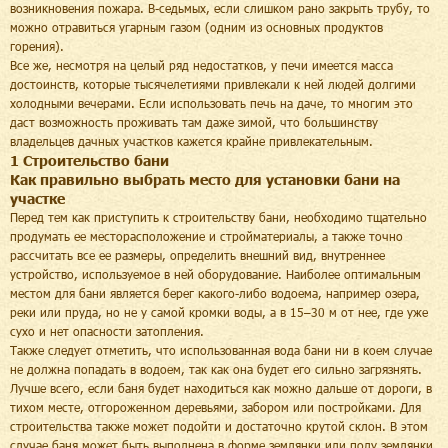
возникновения пожара. В-седьмых, если слишком рано закрыть трубу, то
можно отравиться угарным газом (одним из основных продуктов
горения).
Все же, несмотря на целый ряд недостатков, у печи имеется масса
достоинств, которые тысячелетиями привлекали к ней людей долгими
холодными вечерами. Если использовать печь на даче, то многим это
даст возможность проживать там даже зимой, что большинству
владельцев дачных участков кажется крайне привлекательным.
1 Строительство бани
Как правильно выбрать место для установки бани на
участке
Перед тем как приступить к строительству бани, необходимо тщательно
продумать ее месторасположение и стройматериалы, а также точно
рассчитать все ее размеры, определить внешний вид, внутреннее
устройство, используемое в ней оборудование. Наиболее оптимальным
местом для бани является берег какого-либо водоема, например озера,
реки или пруда, но не у самой кромки воды, а в 15–30 м от нее, где уже
сухо и нет опасности затопления.
Также следует отметить, что использованная вода бани ни в коем случае
не должна попадать в водоем, так как она будет его сильно загрязнять.
Лучше всего, если баня будет находиться как можно дальше от дороги, в
тихом месте, отгороженном деревьями, забором или постройками. Для
строительства также может подойти и достаточно крутой склон. В этом
случае баня может быть выполнена в форме землянки или полу землянки,