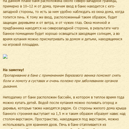
На данном плане баня расположена около северо-западной границы,
примерно в 10–12 м от дома, причем вход в баню находится с юго-
западной стороны, то есть за ним удобно наблюдать из окна дома, когда
топится печь. К тому же вход, расположенный таким образом, будет
защищен деревьями и от ветра, и от чужих глаз. Окна моечной и
предбанника находятся на северозападной стороне, в результате чего
банное помещение будет хорошо освещаться заходящим солнцем, а во
время купания можно присматривать за домом и детьми, находящимися
на игровой площадке.
На заметку!
Пропаривание в бане с применением березового веника поможет снять
боли и ломоту в суставах и очень полезно при заболеваниях органов
дыхания.
Неподалеку от бани расположен бассейн, в котором в теплое время года
можно купать детей. Водой после купания можно поливать огород и
деревья, которые также находятся рядом. Со стороны жилого дома крыша
банного строения выступает на 1,5 м и таким образом образует навес над
столом-верстаком. Пространство, находящееся под верстаком, можно
использовать для хранения дров. Печь в бане отапливается из