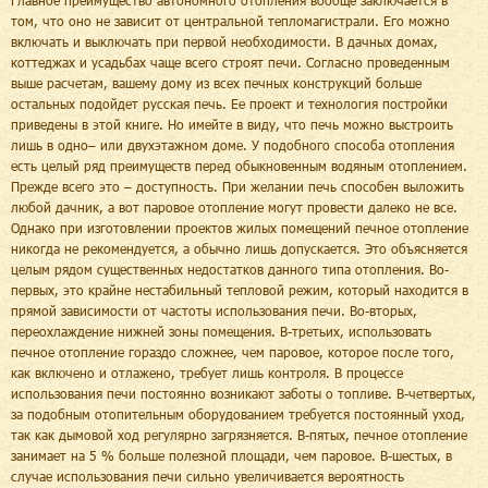
Главное преимущество автономного отопления вообще заключается в
том, что оно не зависит от центральной тепломагистрали. Его можно
включать и выключать при первой необходимости. В дачных домах,
коттеджах и усадьбах чаще всего строят печи. Согласно проведенным
выше расчетам, вашему дому из всех печных конструкций больше
остальных подойдет русская печь. Ее проект и технология постройки
приведены в этой книге. Но имейте в виду, что печь можно выстроить
лишь в одно– или двухэтажном доме. У подобного способа отопления
есть целый ряд преимуществ перед обыкновенным водяным отоплением.
Прежде всего это – доступность. При желании печь способен выложить
любой дачник, а вот паровое отопление могут провести далеко не все.
Однако при изготовлении проектов жилых помещений печное отопление
никогда не рекомендуется, а обычно лишь допускается. Это объясняется
целым рядом существенных недостатков данного типа отопления. Во-
первых, это крайне нестабильный тепловой режим, который находится в
прямой зависимости от частоты использования печи. Во-вторых,
переохлаждение нижней зоны помещения. В-третьих, использовать
печное отопление гораздо сложнее, чем паровое, которое после того,
как включено и отлажено, требует лишь контроля. В процессе
использования печи постоянно возникают заботы о топливе. В-четвертых,
за подобным отопительным оборудованием требуется постоянный уход,
так как дымовой ход регулярно загрязняется. В-пятых, печное отопление
занимает на 5 % больше полезной площади, чем паровое. В-шестых, в
случае использования печи сильно увеличивается вероятность