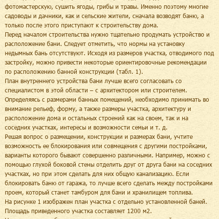
фотомастерскую, сушить ягоды, грибы и травы. Именно поэтому многие
садоводы и дачники, как и сельские жители, сначала возводят баню, а
только после этого приступают к строительству дома.
Перед началом строительства нужно тщательно продумать устройство и
расположение бани. Следует отметить, что нормы на установку
недымных бань отсутствуют. Исходя из размеров участка, отводимого под
застройку, можно привести некоторые ориентировочные рекомендации
по расположению банной конструкции (табл. 1).
План внутреннего устройства бани лучше всего согласовать со
специалистом в этой области – с архитектором или строителем.
Определяясь с размерами банных помещений, необходимо принимать во
внимание рельеф, форму, а также размеры участка, архитектуру и
расположение дома и остальных строений как на своем, так и на
соседних участках, интересы и возможности семьи и т. д.
Решая вопрос о размещении, конструкции и размерах бани, учтите
возможность ее блокирования или совмещения с другими постройками,
варианты которого бывают совершенно различными. Например, можно с
помощью глухой боковой стены отделить друг от друга бани на соседних
участках, но при этом сделать для них общую канализацию. Если
блокировать баню от гаража, то лучше всего сделать между постройками
проем, который станет тамбуром для бани и хранилищем топлива.
На рисунке 1 изображен план участка с отдельно установленной баней.
Площадь приведенного участка составляет 1200 м2.