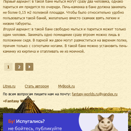
Первый вариант:
в такой бане мыться могут сразу два человека, однако
париться им придется по очереди. Печь-каменка в бане должна занимать
не более 0,15 м2 полезной площади. Чтобы было относительно удобно
пользоваться такой баней, желательно вместо скамеек взять легкие и
низкие табуреты.
Второй вариант:
в такой бане свободно мыться и париться может только
один человек. Занимать одно помещение сразу втроем можно лишь в
положении сидя. В парной же двое могут разместиться на верхнем полке,
причем только с согнутыми ногами. В такой бане можно установить печь-
каменку из кирпича и отапливать ее из моечной.
1
2
Litres.ru
Стать автором
MyBook.ru
По всем вопросам пишите нам на почту:
fantasy-worlds.ru@yandex.ru
«Fantasy Worlds»