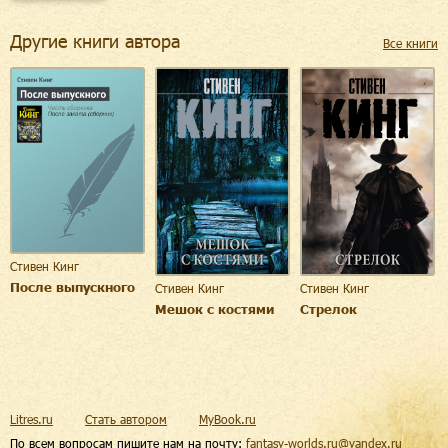
Другие книги автора
Все книги
Стивен Кинг
После выпускного
Стивен Кинг
Стивен Кинг
Мешок с костями
Стрелок
Litres.ru
Стать автором
MyBook.ru
По всем вопросам пишите нам на почту:
fantasy-worlds.ru@yandex.ru