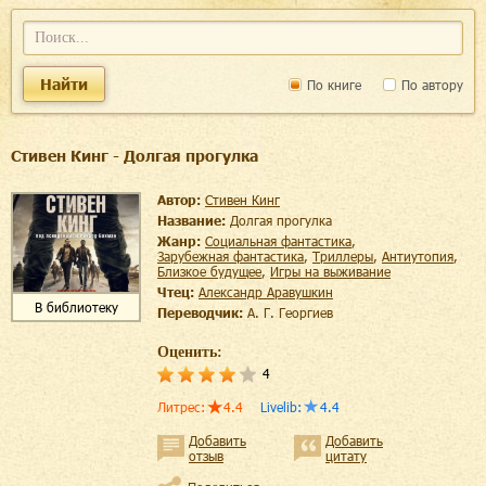
Найти
По книге
По автору
Стивен Кинг - Долгая прогулка
Автор:
Стивен Кинг
Название:
Долгая прогулка
Жанр:
социальная фантастика
,
зарубежная фантастика
,
триллеры
,
антиутопия
,
близкое будущее
,
игры на выживание
Чтец:
Александр Аравушкин
В библиотеку
Переводчик:
А. Г. Георгиев
Оценить:
4
Литрес
:
4.4
Livelib
:
4.4
Добавить
Добавить
отзыв
цитату