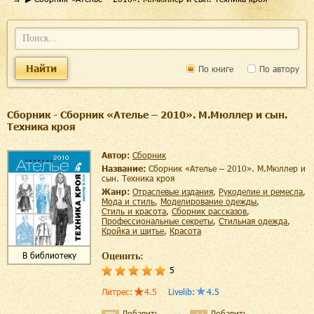
Найти
По книге
По автору
Сборник - Сборник «Ателье – 2010». М.Мюллер и сын.
Техника кроя
Автор:
Сборник
Название:
Сборник «Ателье – 2010». М.Мюллер и
сын. Техника кроя
Жанр:
отраслевые издания
,
рукоделие и ремесла
,
мода и стиль
,
моделирование одежды
,
стиль и красота
,
сборник рассказов
,
профессиональные секреты
,
стильная одежда
,
кройка и шитье
,
красота
В библиотеку
Оценить:
5
Литрес
:
4.5
Livelib
:
4.5
Добавить
Добавить