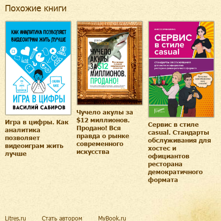
Похожие книги
Чучело акулы за
$12 миллионов.
Игра в цифры. Как
Сервис в стиле
Продано! Вся
аналитика
casual. Стандарты
правда о рынке
позволяет
обслуживания для
современного
видеоиграм жить
хостес и
искусства
лучше
официантов
ресторана
демократичного
формата
Litres.ru
Стать автором
MyBook.ru