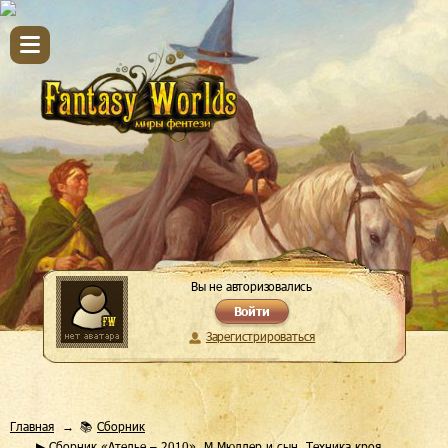
Вы не авторизовались
Войти
Зарегистрироваться
Главная
📚
Сборник
▶ Сборник «Ателье – 2010». М.Мюллер и сын. Техника кроя