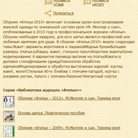
отзыв
цитату
Поделиться
Сборник «Ателье-2010» включает основные уроки конструирования
женской одежды по уникальной системе кроя «М. Мюллер и сын»,
опубликованные в 2010 году в профессиональном журнале «Ателье».
Сборник необходим каждому, для кого шитье является профессией или
любимым занятием для души. В сборник «Ателье-2010» вошли следующие
темы:Жакет: варианты воротников и лацкановМодные брюкиБольшие
размеры: платье-рубашка, жакет, стильное пальтоКороткие жакетыУроки
моделирования: 6 вариантов перевода вытачек на платьеЖакеты в
деловом стилеДомашняя одеждаТехнология обработки
кармановМоделирование и обработка выстеганных изделий: куртка,
жакет, жилетСтильные 80-е: блейзер с плечами-пагодой, куртка с
рукавами реглан, пальто с плечами-балконетЭлегантный сюртук
Cерия «
Библиотека журнала «Ателье»
»
Сборник «Ателье – 2012». М.Мюллер и сын. Техника кроя
Основы шитья. Практическое пособие
Сборник «Ателье – 2009». М.Мюллер и сын. Техника кроя