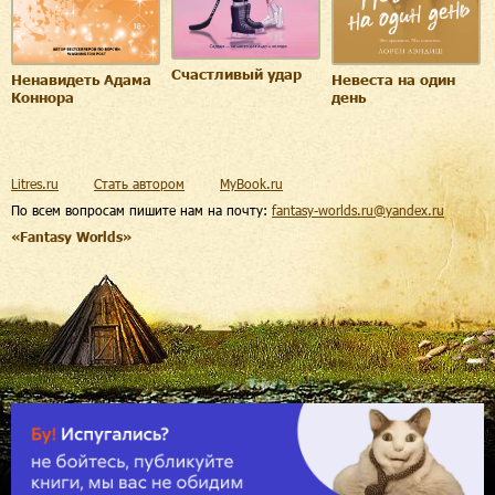
Счастливый удар
Ненавидеть Адама
Невеста на один
Коннора
день
Litres.ru
Стать автором
MyBook.ru
По всем вопросам пишите нам на почту:
fantasy-worlds.ru@yandex.ru
«Fantasy Worlds»