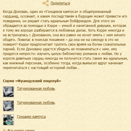
Поделиться
Когда Донован, один из «Гонщиков кампуса» и общепризнанный
сердцеед, осознает, к каким последствиям в будущем может привести его
поведение, он решает стать идеальным бойфрендом. Для этого он
обращается за помощью к Кэрри – умной и начитанной девушке, которая
к тому же хорошо разбирается в любовных делах. Хоть Кэрри никогда и
не встречалась с Донованом, она все равно не хочет иметь с ним ничего
общего. Ловелас в поисках покаяния – да она ни на секунду в это не
поверит! Кэрри предпочитает тратить свое время на более сознательных
парней. Если Доновану удастся убедить ее позаниматься с ним, ему
придется непросто: изучить целую библиотеку романов о любви. Но у
короля девичьих сердец никогда не получится стать таким же идеальным,
как книжный персонаж, особенно тогда, когда вымысел вдруг начинает
переплетаться с настоящей историей любви…
Cерия «
Французский поцелуй
»
Татуированная любовь
Татуированная любовь
Гонщики кампуса
Все книги серии