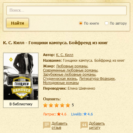
Найти
По книге
По автору
К. С. Килл - Гонщики кампуса. Бойфренд из книг
Автор:
К. С. Килл
Название:
Гонщики кампуса. Бойфренд из книг
Жанр:
любовные романы
,
современные любовные романы
,
зарубежные любовные романы
,
студенческая жизнь
,
литература Франции
,
молодежные романы
Переводчик:
Елена Шевченко
Оценить:
В библиотеку
5
Литрес
:
4.6
Livelib
:
4.6
Добавить
Добавить
отзыв
цитату