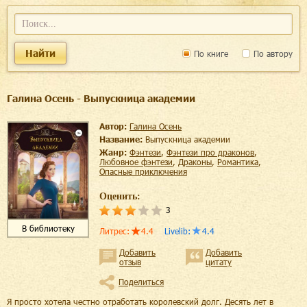
Найти
По книге
По автору
Галина Осень - Выпускница академии
Автор:
Галина Осень
Название:
Выпускница академии
Жанр:
фэнтези
,
фэнтези про драконов
,
любовное фэнтези
,
драконы
,
романтика
,
опасные приключения
Оценить:
3
В библиотеку
Литрес
:
4.4
Livelib
:
4.4
Добавить
Добавить
отзыв
цитату
Поделиться
Я просто хотела честно отработать королевский долг. Десять лет в