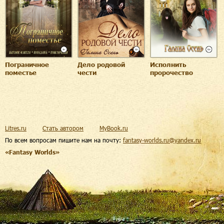
Пограничное
Дело родовой
Исполнить
поместье
чести
пророчество
Litres.ru
Стать автором
MyBook.ru
По всем вопросам пишите нам на почту:
fantasy-worlds.ru@yandex.ru
«Fantasy Worlds»