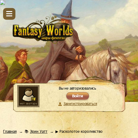
Вы не авторизовались
Войти
Зарегистрироваться
Главная
📚
Эрин Уатт
▶ Расколотое королевство