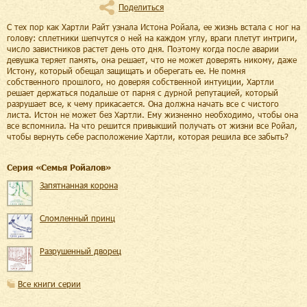
Поделиться
С тех пор как Хартли Райт узнала Истона Ройала, ее жизнь встала с ног на
голову: сплетники шепчутся о ней на каждом углу, враги плетут интриги,
число завистников растет день ото дня. Поэтому когда после аварии
девушка теряет память, она решает, что не может доверять никому, даже
Истону, который обещал защищать и оберегать ее. Не помня
собственного прошлого, но доверяя собственной интуиции, Хартли
решает держаться подальше от парня с дурной репутацией, который
разрушает все, к чему прикасается. Она должна начать все с чистого
листа. Истон не может без Хартли. Ему жизненно необходимо, чтобы она
все вспомнила. На что решится привыкший получать от жизни все Ройал,
чтобы вернуть себе расположение Хартли, которая решила все забыть?
Cерия «
Семья Ройалов
»
Запятнанная корона
Сломленный принц
Разрушенный дворец
Все книги серии