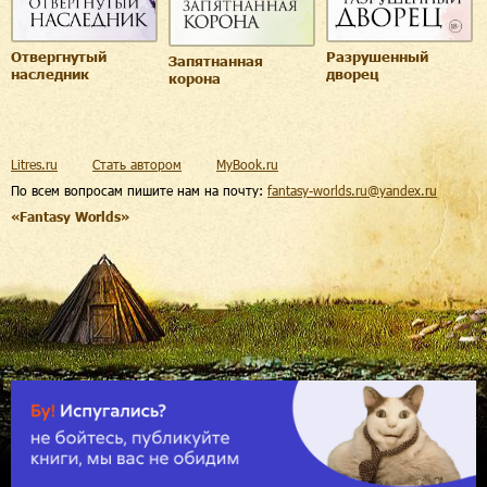
Отвергнутый
Разрушенный
Запятнанная
наследник
дворец
корона
Litres.ru
Стать автором
MyBook.ru
По всем вопросам пишите нам на почту:
fantasy-worlds.ru@yandex.ru
«Fantasy Worlds»