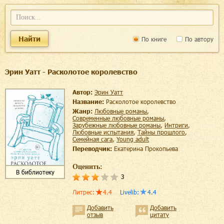
Найти
По книге
По автору
Эрин Уатт - Расколотое королевство
Автор:
Эрин Уатт
Название:
Расколотое королевство
Жанр:
любовные романы
,
современные любовные романы
,
зарубежные любовные романы
,
интриги
,
любовные испытания
,
тайны прошлого
,
семейная сага
,
young adult
Переводчик:
Екатерина Прокопьева
Оценить:
В библиотеку
3
Литрес
:
4.4
Livelib
:
4.4
Добавить
Добавить
отзыв
цитату