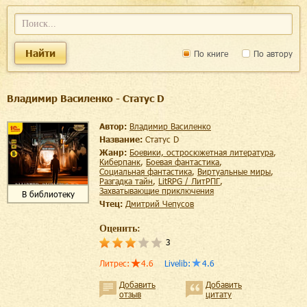
Найти
По книге
По автору
Владимир Василенко - Статус D
Автор:
Владимир Василенко
Название:
Статус D
Жанр:
боевики, остросюжетная литература
,
киберпанк
,
боевая фантастика
,
социальная фантастика
,
виртуальные миры
,
разгадка тайн
,
LitRPG / ЛитРПГ
,
захватывающие приключения
В библиотеку
Чтец:
Дмитрий Чепусов
Оценить:
3
Литрес
:
4.6
Livelib
:
4.6
Добавить
Добавить
отзыв
цитату