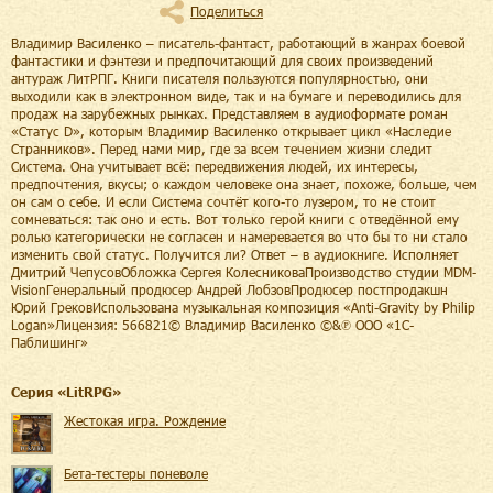
Поделиться
Владимир Василенко – писатель-фантаст, работающий в жанрах боевой
фантастики и фэнтези и предпочитающий для своих произведений
антураж ЛитРПГ. Книги писателя пользуются популярностью, они
выходили как в электронном виде, так и на бумаге и переводились для
продаж на зарубежных рынках. Представляем в аудиоформате роман
«Статус D», которым Владимир Василенко открывает цикл «Наследие
Странников». Перед нами мир, где за всем течением жизни следит
Система. Она учитывает всё: передвижения людей, их интересы,
предпочтения, вкусы; о каждом человеке она знает, похоже, больше, чем
он сам о себе. И если Система сочтёт кого-то лузером, то не стоит
сомневаться: так оно и есть. Вот только герой книги с отведённой ему
ролью категорически не согласен и намеревается во что бы то ни стало
изменить свой статус. Получится ли? Ответ – в аудиокниге. Исполняет
Дмитрий ЧепусовОбложка Сергея КолесниковаПроизводство студии MDM-
VisionГенеральный продюсер Андрей ЛобзовПродюсер постпродакшн
Юрий ГрековИспользована музыкальная композиция «Anti-Gravity by Philip
Logan»Лицензия: 566821© Владимир Василенко ©&℗ ООО «1С-
Паблишинг»
Cерия «
LitRPG
»
Жестокая игра. Рождение
Бета-тестеры поневоле