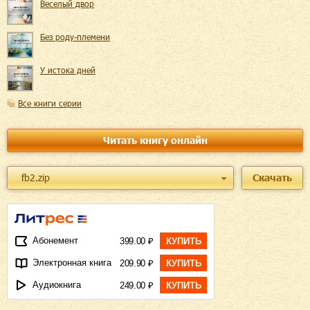
Веселый двор
Без роду-племени
У истока дней
Все книги серии
Читать книгу онлайн
fb2.zip
Скачать
Абонемент
399.00 ₽
КУПИТЬ
Электронная книга
209.90 ₽
КУПИТЬ
Аудиокнига
249.00 ₽
КУПИТЬ