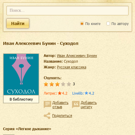
Найти
По книге
По автору
Иван Алексеевич Бунин - Суходол
Автор:
Иван Алексеевич Бунин
Название:
Суходол
Жанр:
русская классика
Оценить:
3
Литрес
:
4.2
Livelib
:
4.2
В библиотеку
Добавить
Добавить
отзыв
цитату
Поделиться
Cерия «
Легкое дыхание
»