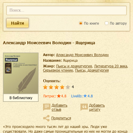
Найти
По книге
По автору
Александр Моисеевич Володин - Ящерица
Автор:
Александр Моисеевич Володин
Название:
Ящерица
Жанр:
пьесы и драматургия
,
литература 20 века
,
серьезное чтение
,
пьесы, драматургия
Оценить:
4
Литрес
:
4.8
Livelib
:
4.8
В библиотеку
Добавить
Добавить
отзыв
цитату
Поделиться
«Это происходило много тысяч лет до нашей эры. Люди уже
существовали. Но даже самые проницательные из них не могли до конца