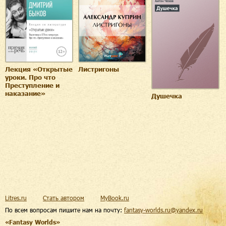
Лекция «Открытые
Листригоны
уроки. Про что
Преступление и
наказание»
Душечка
Litres.ru
Стать автором
MyBook.ru
По всем вопросам пишите нам на почту:
fantasy-worlds.ru@yandex.ru
«Fantasy Worlds»