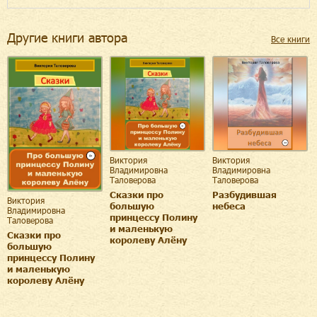
Другие книги автора
Все книги
Виктория
Виктория
Владимировна
Владимировна
Таловерова
Таловерова
Сказки про
Разбудившая
Виктория
большую
небеса
Владимировна
принцессу Полину
Таловерова
и маленькую
Сказки про
королеву Алёну
большую
принцессу Полину
и маленькую
королеву Алёну