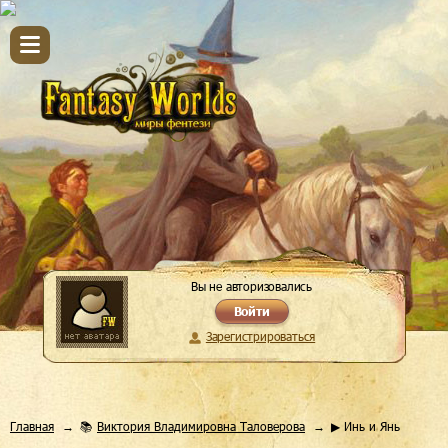
Вы не авторизовались
Войти
Зарегистрироваться
Главная
📚
Виктория Владимировна Таловерова
▶ Инь и Янь