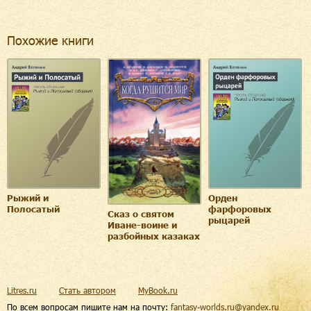
Похожие книги
Рыжий и
Орден
Полосатый
фарфоровых
Сказ о святом
рыцарей
Иване-воине и
разбойных казаках
Litres.ru
Стать автором
MyBook.ru
По всем вопросам пишите нам на почту:
fantasy-worlds.ru@yandex.ru