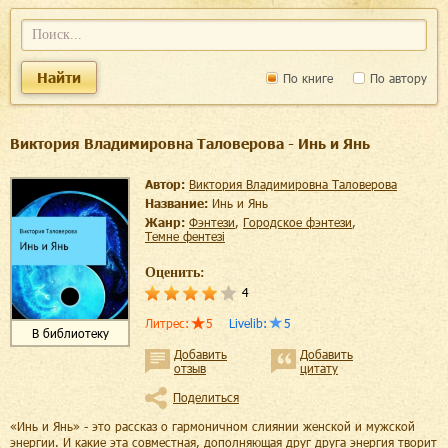
Найти
По книге
По автору
Виктория Владимировна Таловерова - Инь и Янь
Автор:
Виктория Владимировна Таловерова
Название:
Инь и Янь
Жанр:
фэнтези
,
городское фэнтези
,
темне фентезі
Оценить:
4
Литрес
:
5
Livelib
:
5
В библиотеку
Добавить
Добавить
отзыв
цитату
Поделиться
«Инь и Янь» - это рассказ о гармоничном слиянии женской и мужской
энергии. И какие эта совместная, дополняющая друг друга энергия творит