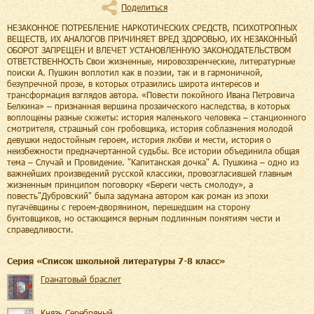
Поделиться
НЕЗАКОННОЕ ПОТРЕБЛЕНИЕ НАРКОТИЧЕСКИХ СРЕДСТВ, ПСИХОТРОПНЫХ
ВЕЩЕСТВ, ИХ АНАЛОГОВ ПРИЧИНЯЕТ ВРЕД ЗДОРОВЬЮ, ИХ НЕЗАКОННЫЙ
ОБОРОТ ЗАПРЕЩЕН И ВЛЕЧЕТ УСТАНОВЛЕННУЮ ЗАКОНОДАТЕЛЬСТВОМ
ОТВЕТСТВЕННОСТЬ Свои жизненные, мировоззренческие, литературные
поиски А. Пушкин воплотил как в поэзии, так и в гармоничной,
безупречной прозе, в которых отразились широта интересов и
трансформация взглядов автора. «Повести покойного Ивана Петровича
Белкина» – признанная вершина прозаического наследства, в которых
воплощены разные сюжеты: история маленького человека – станционного
смотрителя, страшный сон гробовщика, история соблазнения молодой
девушки недостойным героем, история любви и мести, история о
неизбежности предначертанной судьбы. Все истории объединила общая
тема – Случай и Провидение. "Капитанская дочка" А. Пушкина – одно из
важнейших произведений русской классики, провозгласившей главным
жизненным принципом поговорку «Береги честь смолоду», а
повесть"Дубровский" была задумана автором как роман из эпохи
пугачёвщины с героем-дворянином, перешедшим на сторону
бунтовщиков, но остающимся верным подлинным понятиям чести и
справедливости.
Cерия «
Список школьной литературы 7-8 класс
»
Гранатовый браслет
Князь Серебряный