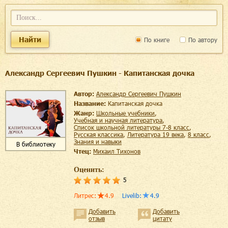
Найти
По книге
По автору
Александр Сергеевич Пушкин - Капитанская дочка
Автор:
Александр Сергеевич Пушкин
Название:
Капитанская дочка
Жанр:
школьные учебники
,
учебная и научная литература
,
список школьной литературы 7-8 класс
,
русская классика
,
литература 19 века
,
8 класс
,
знания и навыки
В библиотеку
Чтец:
Михаил Тихонов
Оценить:
5
Литрес
:
4.9
Livelib
:
4.9
Добавить
Добавить
отзыв
цитату