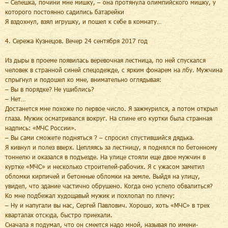
– Селешка, почини мне мишку, – она протянула олимпийского мишку, у
которого постоянно садились батарейки
Я вздохнул, взял игрушку, и пошел к себе в комнату…
4. Сережа Кузнецов. Вечер 24 сентября 2017 год
Из дыры в проеме появилась веревочная лестница, по ней спускался
человек в странной синей спецодежде, с ярким фонарем на лбу. Мужчина
спрыгнул и подошел ко мне, внимательно оглядывая:
– Вы в порядке? Не ушиблись?
– Нет…
Достанется мне похоже по первое число. Я зажмурился, а потом открыл
глаза. Мужик осматривался вокруг. На спине его куртки была странная
надпись: «МЧС России».
– Вы сами сможете подняться ? – спросил спустившийся дядька.
Я кивнул и полез вверх. Цепляясь за лестницу, я поднялся по бетонному
тоннелю и оказался в подъезде. На улице стояли еще двое мужчин в
куртке «МЧС» и несколько строителей-рабочих. Я с ужасом заметил
обломки кирпичей и бетонные обломки на земле. Выйдя на улицу,
увидел, что здание частично обрушено. Когда оно успело обвалиться?
Ко мне подбежал худощавый мужик и похлопал по плечу:
– Ну и напугали вы нас, Сергей Павлович. Хорошо, хоть «МЧС» в трех
кварталах отсюда, быстро приехали.
Сначала я подумал, что он смеется надо мной, называя по имени-