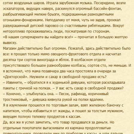
сотни воздушных шаров. Играла зарубежная музыка. Посередине, возле
эскалаторов, ведущих наверх, раскинулся огромный бассейн-фонтан,
разбрызгивающий мелкие брызги, подкрашенные разноцветными
огоньками-фонариками. Неподалеку от меня, чуть не задев, проехал
разукрашенный детский паровоз со счастливыми ребятишками. Вокруг
неторопливо прохаживались люди, посматривая по сторонам.
«В нашем супермаркете вы найдете все!» – прочитал я большую желтую
вывеску.
Магазин действительно был огромен. Пожалуй, здесь действительно было
все: я прошел только мимо овощного-фруктового отдела и насчитал
десятка три сортов винограда и яблок. В колбасном отделе
присутствовало большое разнообразие колбасы, сортов сто, не меньше. И
я вспомнил, что мама позавчера два часа простояла в очереди за
«Докторской». Неужели и сахар в свободной продаже есть?
– Извините, – обратился я к худенькой девушке, которая раскладывала
пакеты с гречкой на полках. – У вас есть сахар в свободной продаже?
– Конечно, – улыбнулась она. – Песок, рафинад, коричневый
тростниковый, – девушка кивнула рукой на полки вдалеке.
Я в изумлении прошелся по торговым залам, взял железную баночку с
напитком, чтобы избавиться от жажды, и пошел за толстым мужиком,
везущем полную тележку продуктов к кассам.
Да, все же я успел заметить, что товар продавался за деньги. Но
отдельные покупатели вытаскивали из кармана продолговатые
прямоугольники, проводили ими по приборам у кассы, и шли дальше.