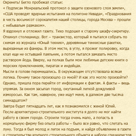
Охренеть! Бегло пробежал статьи:
« Подписан Монреальский протокол о защите озонового слоя земли»,
«США проводят ядерные испытания на полигоне Невада», «Празднования
в честь восьмисот сорокалетия нашей столицы, города Москва – прошли
с небывалым размахом».
Я вздохнул и отложил газету. Тихо подошел к старому шкафу-секретеру.
Откинул столешницу. Вот – транзистор, который я пытался собрать по
схемам из журнала «Юный техник», деревянные теннисные ракетки,
вырезанные из фанеры. В этом месте, в углу, я прожег полировку, когда
клал еще не остывший паяльник, а потом пытался замазать место
раствором йода. Вверху, на полках были мои любимые детские книги о
морских приключениях, пиратах и индейцах.
Мысли в голове перемешались. В окружающем отсутствовала всякая
логика. Почему такое произошло со мной? И как это могло произойти?
Однако, пришла пора перейти от информации к фактам. А факты – вещь
упрямая. За окном засыпал город, окутанный легкой дождливой
изморосью. Как там, наверное, уже ищут меня, в далеком две тысяча
семнадцатом?
Завтра будет пятнадцать лет, как я познакомился с женой Юлей.
После архитектурно-строительного института я долго не мог найти
работу в своем городе. Строили тогда очень мало, а попасть в
нормальную фирму без опыта работы – было все равно, что слетать на
луну. Тогда я был молод и легок на подъем, и найдя объявление в газете
о строительстве крупного строительного объекта и наборе специалистов