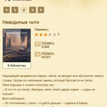
1
2
3
Невидимые нити
Оценить:
3
Добавить
отзыв
Добавить
цитату
В библиотеку
Подходящий вразвалочку Баркас сейчас не внушал мне абсолютно никого
страха. Скорее он напоминал щенка, который бросается на тигра.
Леня подошел и грозно осмотрел нас:
– Я что-то не понял, бакланы, мимо моего двора ходим – а дань не
платим?
Витя побледнел.
– По полтиннику с рыла – и дуйте дальше! – ощерился Баркас.