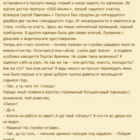
остановился в пролете между этажей и начал шарить по карманам. Из
куртки достал пропуск: «ООО Альянс», прораб седьмого участка,
Кузнецов Сергей Павлович.» Пропуск был продлен до пятнадцатого
декабря две тысячи семнадцатого года. От неожиданности я ухватился за
стену, чтобы не упасть. Здесь же лежал непонятный маленький, черный
приборчик. В другом кармане были две связки ключей, бумажник с
деньгами и водительское удостоверение.
Теперь все стало понятно – почему мужики на стройке называли меня по
имени-отчеству. Получается мне сейчас…сорок два! Значит… в подвале
особняка находится Портал Времени. Но разве такое возможно? Я
ущипнул себя за руку. Но как же так – мое детство, юность, молодость?
Как же это? Чья злая шутка? Я ведь никого не просил перемещать меня,
мне было хорошо и в своем добром тысяча девятьсот восемьдесят
седьмом году.
– Пап, а ты чего тут стоишь?
Передо мной появился коротко стриженный большеглазый парнишка с
рюкзачком, мой ровесник.
«Папа»?
– Да я…
– Ключи на работе оставил? А где твой «Опель»? Я что-то во дворе его
не видел…
– Машина? На стройке оставил…
– Пап, да ты того, – мальчик щелкнул пальцем под кадыком. – Пойдем
домой…