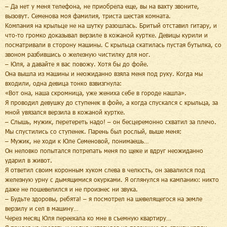
– Да нет у меня телефона, не приобрела еще, вы на вахту звоните,
вызовут. Семенова моя фамилия, триста шестая комната.
Компания на крыльце не на шутку разошлась. Бритый отставил гитару, и
что-то громко доказывал верзиле в кожаной куртке. Девицы курили и
посматривали в сторону машины. С крыльца скатилась пустая бутылка, со
звоном разбившись о железную чистилку для ног.
– Юля, а давайте я вас повожу. Хотя бы до фойе.
Она вышла из машины и неожиданно взяла меня под руку. Когда мы
входили, одна девица тонко взвизгнула:
«Вот она, наша скромница, уже жениха себе в городе нашла».
Я проводил девушку до ступенек в фойе, а когда спускался с крыльца, за
мной увязался верзила в кожаной куртке.
– Слышь, мужик, перетереть надо! – он бесцеремонно схватил за плечо.
Мы спустились со ступенек. Парень был рослый, выше меня:
– Мужик, не ходи к Юле Семеновой, понимаешь…
Он неловко попытался потрепать меня по щеке и вдруг неожиданно
ударил в живот.
Я ответил своим коронным хуком слева в челюсть, он завалился под
железную урну с дымящимися окурками. Я оглянулся на кампанию: никто
даже не пошевелился и не произнес ни звука.
– Будьте здоровы, ребята! – я посмотрел на шевелящегося на земле
верзилу и сел в машину…
Через месяц Юля переехала ко мне в съемную квартиру…