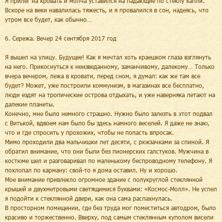
Я прилег на кровать и молча уставился на падающие по стеклу капли.
Вскоре на веки навалилась тяжесть, и я провалился в сон, надеясь, что
утром все будет, как обычно…
6. Сережа. Вечер 24 сентября 2017 год
Я вышел на улицу. Будущее! Как я мечтал хоть краешком глаза взглянуть
на него. Прикоснуться к неизведанному, заманчивому, далекому… Только
вчера вечером, лежа в кровати, перед сном, я думал: как же там все
будет? Может, уже построили коммунизм, в магазинах все бесплатно,
люди ездят на тропические острова отдыхать, и уже наверняка летают на
далекие планеты.
Конечно, мне было немного страшно. Нужно было залезть в этот подвал
с Витькой, вдвоем нам было бы здесь намного веселей. Я даже не знаю,
что и где спросить у прохожих, чтобы не попасть впросак.
Мимо проходили два мальчишки лет десяти, с рюкзачками за спиной. Я
обратил внимание, что они были без пионерских галстуков. Мужчина в
костюме шел и разговаривал по маленькому беспроводному телефону. Я
похлопал по карману: свой-то я дома оставил. Ну и хорошо.
Мое внимание привлекло огромное здание с полукруглой стеклянной
крышей и двухметровыми светящимися буквами: «Космос-Молл». Не успел
я подойти к стеклянной двери, как она сама распахнулась.
В просторном помещении, где без труда мог поместиться автодром, было
красиво и торжественно. Вверху, под самым стеклянным куполом висели