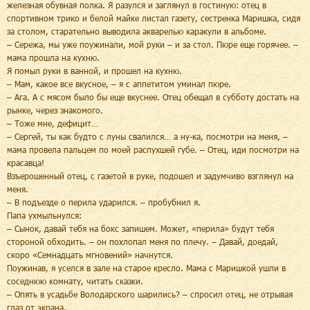
железная обувная полка. Я разулся и заглянул в гостиную: отец в
спортивном трико и белой майке листал газету, сестренка Маришка, сидя
за столом, старательно выводила акварелью каракули в альбоме.
– Сережа, мы уже поужинали, мой руки – и за стол. Пюре еще горячее. –
мама прошла на кухню.
Я помыл руки в ванной, и прошел на кухню.
– Мам, какое все вкусное, – я с аппетитом уминал пюре.
– Ага. А с мясом было бы еще вкуснее. Отец обещал в субботу достать на
рынке, через знакомого.
– Тоже мне, дефицит…
– Сергей, ты как будто с луны свалился… а ну-ка, посмотри на меня, –
мама провела пальцем по моей распухшей губе. – Отец, иди посмотри на
красавца!
Взъерошенный отец, с газетой в руке, подошел и задумчиво взглянул на
меня.
– В подъезде о перила ударился. – пробубнил я.
Папа ухмыльнулся:
– Сынок, давай тебя на бокс запишем. Может, «перила» будут тебя
стороной обходить. – он похлопал меня по плечу. – Давай, доедай,
скоро «Семнадцать мгновений» начнутся.
Поужинав, я уселся в зале на старое кресло. Мама с Маришкой ушли в
соседнюю комнату, читать сказки.
– Опять в усадьбе Володарского шарились? – спросил отец, не отрывая
глаз от экрана.