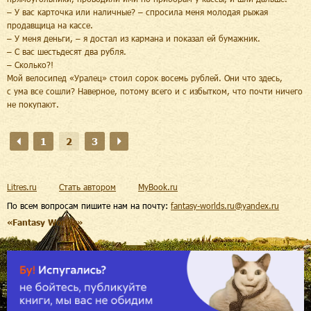
– У вас карточка или наличные? – спросила меня молодая рыжая
продавщица на кассе.
– У меня деньги, – я достал из кармана и показал ей бумажник.
– С вас шестьдесят два рубля.
– Сколько?!
Мой велосипед «Уралец» стоил сорок восемь рублей. Они что здесь,
с ума все сошли? Наверное, потому всего и с избытком, что почти ничего
не покупают.
1
2
3
Litres.ru
Стать автором
MyBook.ru
По всем вопросам пишите нам на почту:
fantasy-worlds.ru@yandex.ru
«Fantasy Worlds»