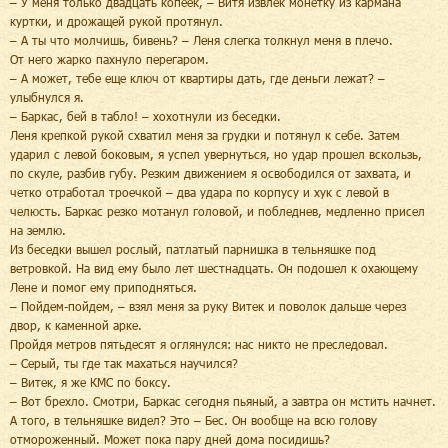
– У меня только двадцать копеек, – Витя извлек монетку из кармана
куртки, и дрожащей рукой протянул.
– А ты что молчишь, бивень? – Леня слегка толкнул меня в плечо.
От него жарко пахнуло перегаром.
– А может, тебе еще ключ от квартиры дать, где деньги лежат? –
улыбнулся я.
– Баркас, бей в табло! – хохотнули из беседки.
Леня крепкой рукой схватил меня за грудки и потянул к себе. Затем
ударил с левой боковым, я успел увернуться, но удар прошел вскользь,
по скуле, разбив губу. Резким движением я освободился от захвата, и
четко отработал троечкой – два удара по корпусу и хук с левой в
челюсть. Баркас резко мотанул головой, и побледнев, медленно присел
на землю.
Из беседки вышел рослый, патлатый парнишка в тельняшке под
ветровкой. На вид ему было лет шестнадцать. Он подошел к охающему
Лене и помог ему приподняться.
– Пойдем-пойдем, – взял меня за руку Витек и поволок дальше через
двор, к каменной арке.
Пройдя метров пятьдесят я оглянулся: нас никто не преследовал.
– Серый, ты где так махаться научился?
– Витек, я же КМС по боксу.
– Вот брехло. Смотри, Баркас сегодня пьяный, а завтра он мстить начнет.
А того, в тельняшке видел? Это – Бес. Он вообще на всю голову
отмороженный. Может пока пару дней дома посидишь?