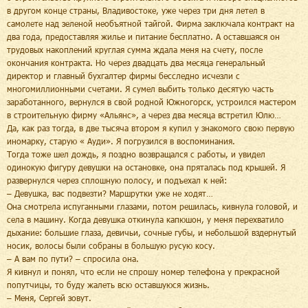
в другом конце страны, Владивостоке, уже через три дня летел в
самолете над зеленой необъятной тайгой. Фирма заключала контракт на
два года, предоставляя жилье и питание бесплатно. А оставшаяся он
трудовых накоплений круглая сумма ждала меня на счету, после
окончания контракта. Но через двадцать два месяца генеральный
директор и главный бухгалтер фирмы бесследно исчезли с
многомиллионными счетами. Я сумел выбить только десятую часть
заработанного, вернулся в свой родной Южногорск, устроился мастером
в строительную фирму «Альянс», а через два месяца встретил Юлю…
Да, как раз тогда, в две тысяча втором я купил у знакомого свою первую
иномарку, старую « Ауди». Я погрузился в воспоминания.
Тогда тоже шел дождь, я поздно возвращался с работы, и увидел
одинокую фигуру девушки на остановке, она пряталась под крышей. Я
развернулся через сплошную полосу, и подъехал к ней:
– Девушка, вас подвезти? Маршрутки уже не ходят…
Она смотрела испуганными глазами, потом решилась, кивнула головой, и
села в машину. Когда девушка откинула капюшон, у меня перехватило
дыхание: большие глаза, девичьи, сочные губы, и небольшой вздернутый
носик, волосы были собраны в большую русую косу.
– А вам по пути? – спросила она.
Я кивнул и понял, что если не спрошу номер телефона у прекрасной
попутчицы, то буду жалеть всю оставшуюся жизнь.
– Меня, Сергей зовут.