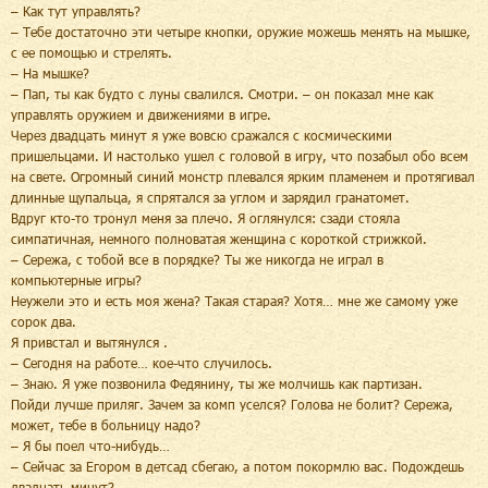
– Как тут управлять?
– Тебе достаточно эти четыре кнопки, оружие можешь менять на мышке,
с ее помощью и стрелять.
– На мышке?
– Пап, ты как будто с луны свалился. Смотри. – он показал мне как
управлять оружием и движениями в игре.
Через двадцать минут я уже вовсю сражался с космическими
пришельцами. И настолько ушел с головой в игру, что позабыл обо всем
на свете. Огромный синий монстр плевался ярким пламенем и протягивал
длинные щупальца, я спрятался за углом и зарядил гранатомет.
Вдруг кто-то тронул меня за плечо. Я оглянулся: сзади стояла
симпатичная, немного полноватая женщина с короткой стрижкой.
– Сережа, с тобой все в порядке? Ты же никогда не играл в
компьютерные игры?
Неужели это и есть моя жена? Такая старая? Хотя… мне же самому уже
сорок два.
Я привстал и вытянулся .
– Сегодня на работе… кое-что случилось.
– Знаю. Я уже позвонила Федянину, ты же молчишь как партизан.
Пойди лучше приляг. Зачем за комп уселся? Голова не болит? Сережа,
может, тебе в больницу надо?
– Я бы поел что-нибудь…
– Сейчас за Егором в детсад сбегаю, а потом покормлю вас. Подождешь
двадцать минут?