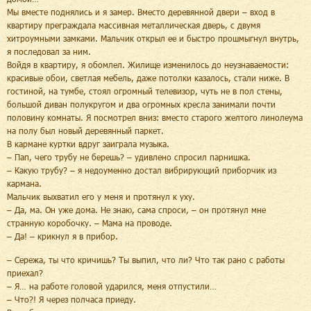
Мы вместе поднялись и я замер. Вместо деревянной двери – вход в
квартиру преграждала массивная металлическая дверь, с двумя
хитроумными замками. Мальчик открыл ее и быстро прошмыгнул внутрь,
я последовал за ним.
Войдя в квартиру, я обомлел. Жилище изменилось до неузнаваемости:
красивые обои, светлая мебель, даже потолки казалось, стали ниже. В
гостиной, на тумбе, стоял огромный телевизор, чуть не в пол стены,
большой диван полукругом и два огромных кресла занимали почти
половину комнаты. Я посмотрел вниз: вместо старого желтого линолеума
на полу был новый деревянный паркет.
В кармане куртки вдруг заиграла музыка.
– Пап, чего трубу не берешь? – удивлено спросил парнишка.
– Какую трубу? – я недоуменно достал вибрирующий приборчик из
кармана.
Мальчик выхватил его у меня и протянул к уху.
– Да, ма. Он уже дома. Не знаю, сама спроси, – он протянул мне
странную коробочку. – Мама на проводе.
– Да! – крикнул я в прибор.
– Сережа, ты что кричишь? Ты выпил, что ли? Что так рано с работы
приехал?
– Я… на работе головой ударился, меня отпустили…
– Что?! Я через полчаса приеду.