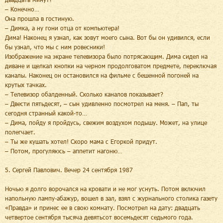
– Конечно…
Она прошла в гостиную.
– Димка, а ну гони отца от компьютера!
Дима! Наконец я узнал, как зовут моего сына. Вот бы он удивился, если
бы узнал, что мы с ним ровесники!
Изображение на экране телевизора было потрясающим. Дима сидел на
диване и щелкал кнопки на черном продолговатом предмете, переключая
каналы. Наконец он остановился на фильме с бешенной погоней на
крутых тачках.
– Телевизор обалденный. Сколько каналов показывает?
– Двести пятьдесят, – сын удивленно посмотрел на меня. – Пап, ты
сегодня странный какой-то…
– Дима, пойду я пройдусь, свежим воздухом подышу. Может, на улице
полегчает.
– Ты же кушать хотел! Скоро мама с Егоркой придут.
– Потом, прогуляюсь – аппетит нагоню…
5. Сергей Павлович. Вечер 24 сентября 1987
Ночью я долго ворочался на кровати и не мог уснуть. Потом включил
напольную лампу-абажур, вошел в зал, взял с журнального столика газету
«Правда» и принес ее в свою комнату. Посмотрел на дату: двадцать
четвертое сентября тысяча девятьсот восемьдесят седьмого года.