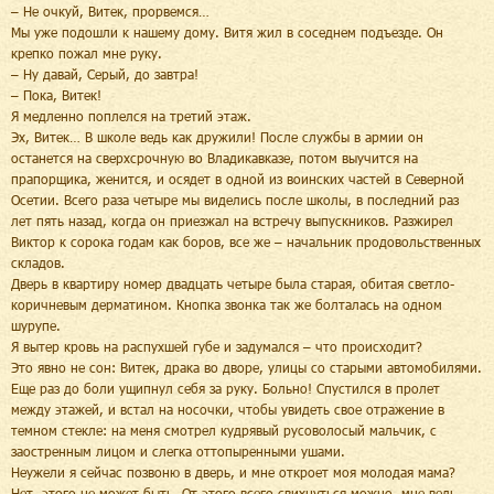
– Не очкуй, Витек, прорвемся…
Мы уже подошли к нашему дому. Витя жил в соседнем подъезде. Он
крепко пожал мне руку.
– Ну давай, Серый, до завтра!
– Пока, Витек!
Я медленно поплелся на третий этаж.
Эх, Витек… В школе ведь как дружили! После службы в армии он
останется на сверхсрочную во Владикавказе, потом выучится на
прапорщика, женится, и осядет в одной из воинских частей в Северной
Осетии. Всего раза четыре мы виделись после школы, в последний раз
лет пять назад, когда он приезжал на встречу выпускников. Разжирел
Виктор к сорока годам как боров, все же – начальник продовольственных
складов.
Дверь в квартиру номер двадцать четыре была старая, обитая светло-
коричневым дерматином. Кнопка звонка так же болталась на одном
шурупе.
Я вытер кровь на распухшей губе и задумался – что происходит?
Это явно не сон: Витек, драка во дворе, улицы со старыми автомобилями.
Еще раз до боли ущипнул себя за руку. Больно! Спустился в пролет
между этажей, и встал на носочки, чтобы увидеть свое отражение в
темном стекле: на меня смотрел кудрявый русоволосый мальчик, с
заостренным лицом и слегка оттопыренными ушами.
Неужели я сейчас позвоню в дверь, и мне откроет моя молодая мама?
Нет, этого не может быть. От этого всего свихнуться можно, мне ведь