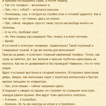
В приборе послышались гудки, а потом тишина.
– Так это телефон! – воскликнул я.
– Пап, что с тобой? – испугался мальчик.
– Понимаешь, сын, я сегодня на стройке упал и головой ударился. Как в
том фильме – тут помню, здесь не помню.
– Пап, сейчас «водяра» просто такая, после нее вообще ничего не
помнишь.
– А ты что, пробовал уже?
– Не. Мне пацаны рассказывали! Пап, можно я в комп погоняю.
– Валяй!
В гостиной я осмотрел телевизор. Удивительно! Такой огромный и
совершенно тонкий. А где же кнопка для включения?
Присев на диван, я осмотрел странный карманный телефон. Точно, как
сразу не заметил, вот же: зеленая и красная трубочка нарисованы на
корпусе. Как же он дозванивается без проводов? Наверное, что-то типа
рации.
Вдруг я услышал выстрелы в соседней комнате. Осторожно приоткрыв
дверь, увидел, как мальчишка сидел у монитора компьютера и быстро
щелкал пальцами по клавиатуре.
– Пап, если мешаю – сейчас наушники одену.
Я подошел и увидел на экране: он стреляет по страшным монстрам,
чередуя разное оружие. Мне вдруг тоже захотелось поиграть.
– А можно… я попробую.
– Конечно. Но ты же никогда не играл в «стрелялки».