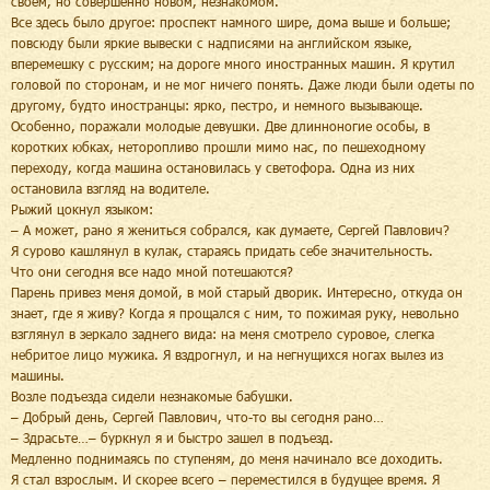
своем, но совершенно новом, незнакомом.
Все здесь было другое: проспект намного шире, дома выше и больше;
повсюду были яркие вывески с надписями на английском языке,
вперемешку с русским; на дороге много иностранных машин. Я крутил
головой по сторонам, и не мог ничего понять. Даже люди были одеты по
другому, будто иностранцы: ярко, пестро, и немного вызывающе.
Особенно, поражали молодые девушки. Две длинноногие особы, в
коротких юбках, неторопливо прошли мимо нас, по пешеходному
переходу, когда машина остановилась у светофора. Одна из них
остановила взгляд на водителе.
Рыжий цокнул языком:
– А может, рано я жениться собрался, как думаете, Сергей Павлович?
Я сурово кашлянул в кулак, стараясь придать себе значительность.
Что они сегодня все надо мной потешаются?
Парень привез меня домой, в мой старый дворик. Интересно, откуда он
знает, где я живу? Когда я прощался с ним, то пожимая руку, невольно
взглянул в зеркало заднего вида: на меня смотрело суровое, слегка
небритое лицо мужика. Я вздрогнул, и на негнущихся ногах вылез из
машины.
Возле подъезда сидели незнакомые бабушки.
– Добрый день, Сергей Павлович, что-то вы сегодня рано…
– Здрасьте…– буркнул я и быстро зашел в подъезд.
Медленно поднимаясь по ступеням, до меня начинало все доходить.
Я стал взрослым. И скорее всего – переместился в будущее время. Я