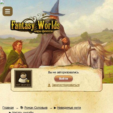
Вы не авторизовались
Войти
Зарегистрироваться
Главная
📚
Роман Соловьев
▶
Невидимые нити
▶ Читать онлайн