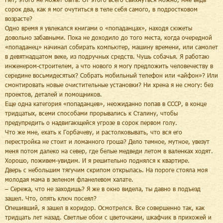
сорок два, как я мог очутиться в теле себя самого, в подростковом
возрасте?
Одно время я увлекался книгами о «попаданцах», находя сюжеты
довольно забавными. Пока не доходило до того места, когда очередной
«попаданец» начинал собирать компьютер, машину времени, или самолет
в девятнадцатом веке, из подручных средств. Чушь собачья. Я работаю
инженером-строителем, а что нового я могу предложить человечеству в
середине восьмидесятых? Собрать мобильный телефон или «айфон»? Или
смонтировать новые очистительные установки? Ни хрена я не смогу: без
проектов, деталей и помощников.
Еще одна категория «попаданцев», неожиданно попав в СССР, в конце
тридцатых, всеми способами прорывались к Сталину, чтобы
предупредить о надвигающейся угрозе в сорок первом голу.
Что же мне, ехать к Горбачеву, и растолковывать, что вся его
перестройка не стоит и ломанного гроша? Дело темное, мутное, увезут
меня потом далеко на север, где белые медведи летом в валенках ходят.
Хорошо, поживем-увидим. И я решительно поднялся к квартире.
Дверь с небольшим тягучим скрипом открылась. На пороге стояла моя
молодая мама в зеленом фланелевом халате.
– Сережа, что не заходишь? Я же в окно видела, ты давно в подъезд
зашел. Что, опять ключ посеял?
Опешивший, я зашел в коридор. Осмотрелся. Все совершенно так, как
тридцать лет назад. Светлые обои с цветочками, шкафчик в прихожей и