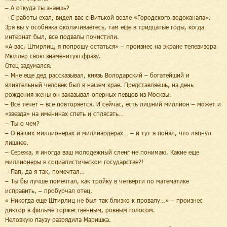
– А откуда ты знаешь?
– С работы ехал, видел вас с Витькой возле «Городского водоканала».
Зря вы у особняка околачиваетесь, там еще в тридцатые годы, когда
интернат был, все подвалы почистили.
«А вас, Штирлиц, я попрошу остаться» – произнес на экране телевизора
Мюллер свою знаменитую фразу.
Отец задумался.
– Мне еще дед рассказывал, князь Володарский – богатейший и
влиятельный человек был в нашем крае. Представляешь, на день
рождения жены он заказывал оперных певцов из Москвы.
– Все течет – все повторяется. И сейчас, есть лишний миллион – может и
«звезда» на именинах спеть и сплясать…
– Ты о чем?
– О наших миллионерах и миллиардерах… – и тут я понял, что ляпнул
лишнее.
– Сережа, я иногда ваш молодежный сленг не понимаю. Какие еще
миллионеры в социалистическом государстве?!
– Пап, да я так, помечтал…
– Ты бы лучше помечтал, как тройку в четверти по математике
исправить, – пробурчал отец.
« Никогда еще Штирлиц не был так близко к провалу…» – произнес
диктор в фильме торжественным, ровным голосом.
Неловкую паузу разрядила Маришка.