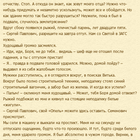
отчеству. Стоп. А откуда он знает, как зовут моего отца? Нужно что-
нибудь придумать и незаметно ускользнуть, может все и обойдется. Но
как здание могло так быстро разрушиться? Неужели, пока я был в
подвале, случилось землетрясение?
Вдруг сбоку появился рыжий, плечистый парень, лет двадцати пяти.
– Сергей Павлович, разрешите на завтра отгул. Нам со Светой в ЗАГС
нужно.
Худощавый громко засмеялся.
– Иди, иди, Боря, не до тебя… видишь – шеф еще не отошел после
падения, а ты с отгулом пристал!
– Я… правда в подвале головой ударился. Можно, домой пойду? –
выдавил я из себя жалобным голосом.
Мужики расступились, а я огляделся вокруг, в поисках Витька.
Вокруг было полно строительной техники, неподалеку стоял синий
строительный вагончик, а забор был из железа. И когда все успели?
– Палыч! – окликнул меня худощавый. – Может, тебя Боря домой отвезет?
Рыжий подбежал ко мне и кивнул на стоящие неподалеку белые
«жигули».
– Сергей Павлович, свой «Опель» можете здесь оставить. Семенович
присмотрит.
Мы сели в машину и выехали на проспект. Меня ни на секунду не
отпускало ощущение, будто что-то произошло. И тут, будто среди белого
дня, меня ударило громом. Я был абсолютно в чужом городе. Вернее, в