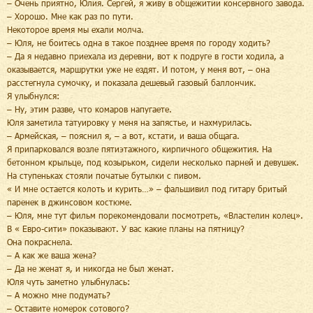
– Очень приятно, Юлия. Сергей, я живу в общежитии консервного завода.
– Хорошо. Мне как раз по пути.
Некоторое время мы ехали молча.
– Юля, не боитесь одна в такое позднее время по городу ходить?
– Да я недавно приехала из деревни, вот к подруге в гости ходила, а
оказывается, маршрутки уже не ездят. И потом, у меня вот, – она
расстегнула сумочку, и показала дешевый газовый баллончик.
Я улыбнулся:
– Ну, этим разве, что комаров напугаете.
Юля заметила татуировку у меня на запястье, и нахмурилась.
– Армейская, – пояснил я, – а вот, кстати, и ваша общага.
Я припарковался возле пятиэтажного, кирпичного общежития. На
бетонном крыльце, под козырьком, сидели несколько парней и девушек.
На ступеньках стояли початые бутылки с пивом.
« И мне остается колоть и курить…» – фальшивил под гитару бритый
паренек в джинсовом костюме.
– Юля, мне тут фильм порекомендовали посмотреть, «Властелин колец».
В « Евро-сити» показывают. У вас какие планы на пятницу?
Она покраснела.
– А как же ваша жена?
– Да не женат я, и никогда не был женат.
Юля чуть заметно улыбнулась:
– А можно мне подумать?
– Оставите номерок сотового?