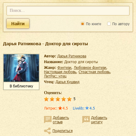
Найти
По книге
По автору
Дарья Ратникова - Доктор для сироты
Автор:
Дарья Ратникова
Название:
Доктор для сироты
Жанр:
фэнтези
,
любовное фэнтези
,
настоящая любовь
,
страстная любовь
,
ЛитРес: чтец
Чтец:
Дарья Кушвид
В библиотеку
Оценить:
5
Литрес
:
4.5
Livelib
:
4.5
Добавить
Добавить
отзыв
цитату
Поделиться