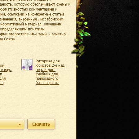
дность, которую обеспечивают схемы и
формативностью комментариев и
ми, ссылками на конкретные статьи
изменения, внесенные Лиссабонским
и нормативный материал, улучшена
к определяющим понятиям
орые второстепенные темы и заметно
а Союза.
Риторика для
ной
юристов 2-е изд.,
е изд.,
пер. и доп.
п.
Учебник для
для
прикладного
ов
бакалавриата
Скачать