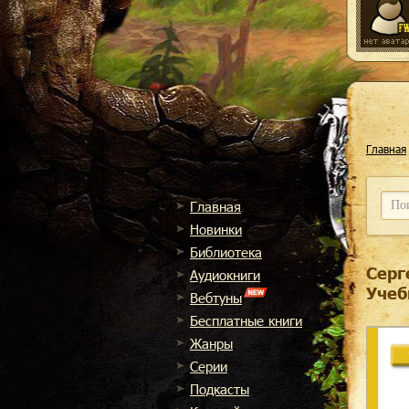
Главная
Главная
Новинки
Библиотека
Серг
Аудиокниги
Учеб
Вебтуны
Бесплатные книги
Жанры
Cерии
Подкасты