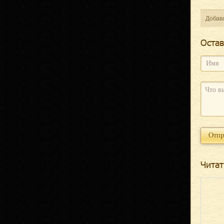
Добав
Оcтав
Читат