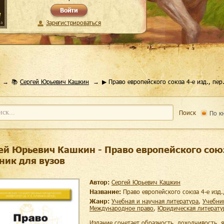
Войти
Зарегистрироваться
📚
Сергей Юрьевич Кашкин
▶ Право европейского союза 4-е изд., пер
Поиск
По к
ей Юрьевич Кашкин - Право европейского союза 
ник для вузов
Автор:
Сергей Юрьевич Кашкин
Название:
Право европейского союза 4-е изд.
Жанр:
учебная и научная литература
,
учебни
международное право
,
юридическая литерату
Издание сочетает образность, доходчивость, я