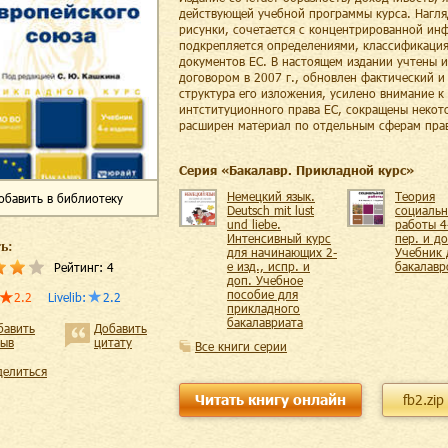
действующей учебной программы курса. Нагля
рисунки, сочетается с концентрированной ин
подкрепляется определениями, классификация
документов ЕС. В настоящем издании учтены 
договором в 2007 г., обновлен фактический 
структура его изложения, усилено внимание 
интституционного права ЕС, сокращены некот
расширен материал по отдельным сферам прав
Cерия «
Бакалавр. Прикладной курс
»
Немецкий язык.
Теория
обавить
в библиотеку
Deutsch mit lust
социаль
und liebe.
работы 4-
Интенсивный курс
пер. и до
ь:
для начинающих 2-
Учебник 
е изд., испр. и
бакалавр
Рейтинг:
4
доп. Учебное
пособие для
2.2
Livelib
:
2.2
прикладного
бакалавриата
бавить
Добавить
зыв
цитату
Все книги серии
делиться
Читать книгу онлайн
fb2.zip