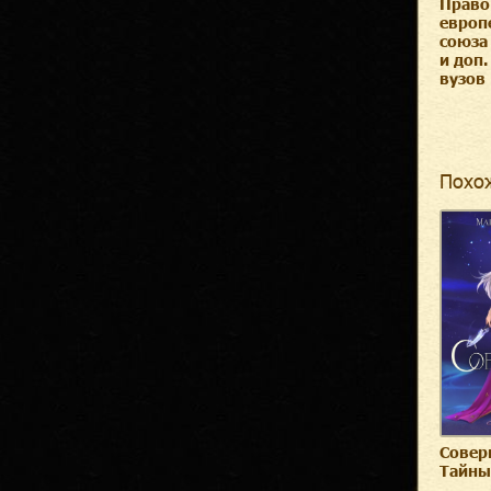
Право
европ
союза 
и доп.
вузов
Похо
Совер
Тайны