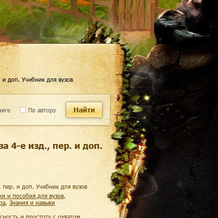
. и доп. Учебник для вузов
Найти
ниге
По автору
4-е изд., пер. и доп.
, пер. и доп. Учебник для вузов
ки и пособия для вузов
,
ра
,
знания и навыки
сность и простоту с охватом