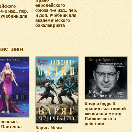
Право
европейского
ейского
союза 4-е изд., пер.
4-е изд., пер.
и доп. Учебник для
 Учебник для
академического
бакалавриата
жие книги
Хочу и буду. 6
правил счастливой
жизни или метод
Лабковского в
шенные.
действии
 Пантеона
Варяг. Мечи