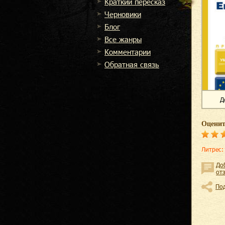
Краткий пересказ
Черновики
Блог
Все жанры
Комментарии
Обратная связь
Д
Оценит
Литрес
:
До
от
По