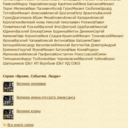
РаевскийФедор УваровАлександр БарятинскийЯков БаклановМихаил
Лорис-МеликовИван ПаскевичИосиф ГуркоМихаил СкобелевЭдуард
ТотлебенМихаил АлексеевАлексей БрусиловПетр ВрангельВасилий
ГуркоДрагомиров Абрам МихайловичАлексей КалединАлексей
КуропаткинВеликий князь Николай Николаевич РомановПавел
ПлевеНиколай РузскийВасилий ФлугДмитрий ЩербачевНиколай
ЮденичВасилий БлюхерСемен БуденныйАнтон ДеникинСергей
КаменевЛавр КорниловЯков Слащов-КрымскийМихаил ТухачевскийМихаил
ФрунзеВасилий ЧапаевАлексей АнтоновИван БаграмянПавел
БатицкийАлександр ВасилевскийНиколай ВатутинЛев ДоваторАндрей
ЕременкоГеоргий ЖуковМихаил КатуковИван КоневРодион
МалиновскийАлексей ПанфиловКонстантин РокоссовскийСемен
ТимошенкоФедор ТолбухинИван ЧерняховскийВасилий ЧуйковБорис
Шапошников ©&℗ ИП Воробьев ©&℗ ИД СОЮЗ
Cерия «
Время. События. Люди
»
Великие реликвии
Великие имена русского ренессанса
Великие клады
Все книги серии