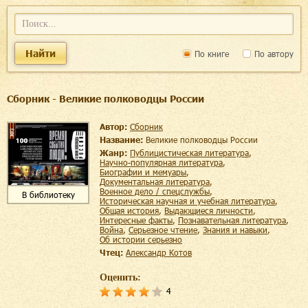
Найти
По книге
По автору
Сборник - Великие полководцы России
Автор:
Сборник
Название:
Великие полководцы России
Жанр:
публицистическая литература
,
научно-популярная литература
,
биографии и мемуары
,
документальная литература
,
военное дело / спецслужбы
,
В библиотеку
историческая научная и учебная литература
,
общая история
,
выдающиеся личности
,
интересные факты
,
познавательная литература
,
война
,
серьезное чтение
,
знания и навыки
,
об истории серьезно
Чтец:
Александр Котов
Оценить:
4