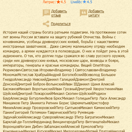
Литрес
:
4.5
Livelib
:
4.5
Добавить
Добавить
отзыв
цитату
Поделиться
История нашей страны богата ратными подвигами. На протяжении сотен
лет воины России вставали на защиту рубежей Отечества. Войны с
кочевниками, усобицы древнерусских князей, борьба с нашествиями
иностранных захватчиков… Даже самому маленькому отряду необходим
командир, а армии нуждаются в полководцах. О них и пойдет речь в этой
аудиокниге. О тех, кто долгие годы сражался во славу русского оружия,
среди них древнерусские князья, московские цари, воеводы и бояре,
императоры, генералы и красные командиры. Вещий ОлегИгорь
РюриковичСвятослав ИгоревичВладимир I СвятославовичВладимир
МономахМстислав ХрабрыйАндрей БоголюбскийВсеволод Большое
ГнездоАлександр НевскийДаниил ГалицкийДовмонтДмитрий
ДонскойДмитрий Боброк-ВолынскийИван IIIДаниил Щеня Алексей
БасмановМихаил ВоротынскийИван ГрозныйДмитрий ХворостининИван
ШуйскийДмитрий ПожарскийМихаил Скопин-ШуйскийРодион
БаурАлександр БутурлинЯков БрюсМихаил ГолицынПетр Ласи Александр
Меншиков Петр IАникита Репнин Борис ШереметьевХристофор
МинихАлександр ПрозоровскийПетр СалтыковМихаил КаменскийПетр
ПанинГригорий Потемкин-ТаврическийПетр Румянцев-
ЗадунайскийАлександр СуворовАлександр IПетр БагратионМихаил
Барклай-де-ТоллиФердинанд ВинцингеродеПетр ВитгенштейнМихаил
ВоронцовИоганн Дибич-ЗабалканскийАлексей ЕрмоловПетр
КоновницынМихаил КутузовМихаил МилорадовичМатвей ПлатовНиколай