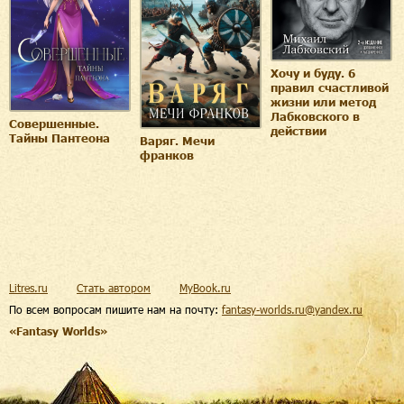
Хочу и буду. 6
правил счастливой
жизни или метод
Лабковского в
Совершенные.
действии
Тайны Пантеона
Варяг. Мечи
франков
Litres.ru
Стать автором
MyBook.ru
По всем вопросам пишите нам на почту:
fantasy-worlds.ru@yandex.ru
«Fantasy Worlds»