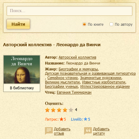
Найти
По книге
По автору
Авторский коллектив - Леонардо да Винчи
Автор:
Авторский коллектив
Название:
Леонардо да Винчи
Жанр:
биографии и мемуары
,
детская познавательная и развивающая литература
,
семейное чтение
,
знаменитые художники
,
великие мыслители
,
известные изобретатели
,
биографии ученых
,
иллюстрированное издание
В библиотеку
Чтец:
Евгения Тиммерман
Оценить:
4
Литрес
:
5
Livelib
:
5
Добавить
Добавить
отзыв
цитату