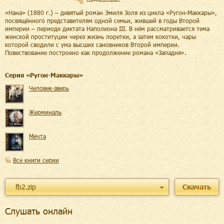
«Нана» (1880 г.) – девятый роман Эмиля Золя из цикла «Ругон-Маккары»,
посвящённого представителям одной семьи, жившей в годы Второй
империи – периоде диктата Наполеона III. В нём рассматривается тема
женской проституции через жизнь лоретки, а затем кокотки, чары
которой сводили с ума высших сановников Второй империи.
Повествование построено как продолжение романа «Западня».
Cерия «
Ругон-Маккары
»
Человек-зверь
Жерминаль
Мечта
Все книги серии
fb2.zip
Скачать
Слушать онлайн