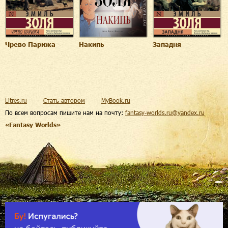
Чрево Парижа
Накипь
Западня
Litres.ru
Стать автором
MyBook.ru
По всем вопросам пишите нам на почту:
fantasy-worlds.ru@yandex.ru
«Fantasy Worlds»