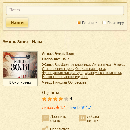
Найти
По книге
По автору
Эмиль Золя - Нана
Автор:
Эмиль Золя
Название:
Нана
Жанр:
зарубежная классика
,
литература 19 века
,
становление героя
,
социальная проза
,
французская литература
,
французская классика
,
иллюстрированное издание
В библиотеку
Чтец:
Николай Орловский
Оценить:
4
Литрес
:
4.7
Livelib
:
4.7
Добавить
Добавить
отзыв
цитату
Поделиться