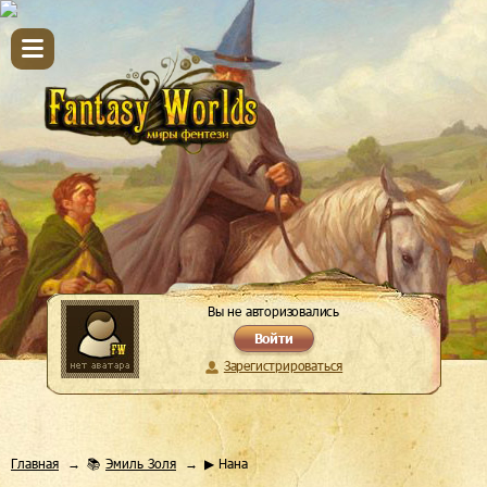
Вы не авторизовались
Войти
Зарегистрироваться
Главная
📚
Эмиль Золя
▶ Нана