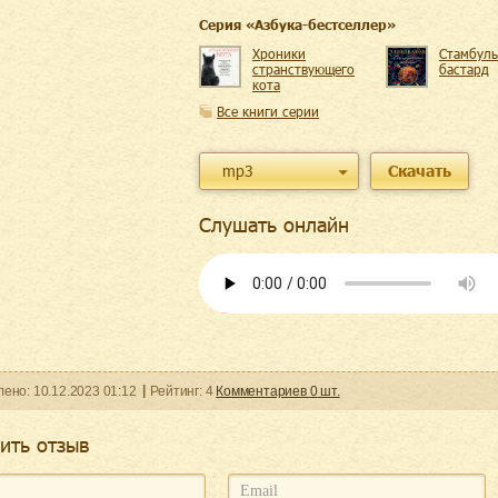
Cерия «
Азбука-бестселлер
»
Хроники
Стамбуль
странствующего
бастард
кота
Все книги серии
mp3
Скачать
Слушать онлайн
ленo:
10.12.2023
01:12
Рейтинг:
4
Комментариев
0
шт.
ить отзыв