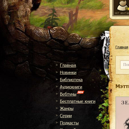
Главная
Главная
Новинки
Библиотека
Мэтт
Аудиокниги
Вебтуны
Бесплатные книги
Жанры
Cерии
Подкасты