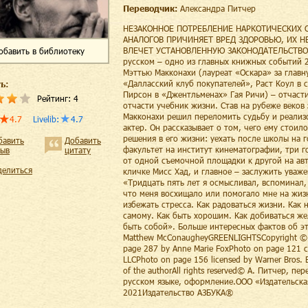
Переводчик:
Александра Питчер
НЕЗАКОННОЕ ПОТРЕБЛЕНИЕ НАРКОТИЧЕСКИХ С
АНАЛОГОВ ПРИЧИНЯЕТ ВРЕД ЗДОРОВЬЮ, ИХ Н
ВЛЕЧЕТ УСТАНОВЛЕННУЮ ЗАКОНОДАТЕЛЬСТВОМ
обавить
в библиотеку
русском – одно из главных книжных событий 2
Мэттью Макконахи (лауреат «Оскара» за глав
«Далласский клуб покупателей», Раст Коул в 
ь:
Пирсон в «Джентльменах» Гая Ричи) – отчаст
Рейтинг:
4
отчасти учебник жизни. Став на рубеже веков
Макконахи решил переломить судьбу и реализ
4.7
Livelib
:
4.7
актер. Он рассказывает о том, чего ему стоил
решения в его жизни: уехать после школы на 
бавить
Добавить
факультет на институт кинематографии, три г
зыв
цитату
от одной съемочной площадки к другой на ав
делиться
кличке Мисс Хад, и главное – заслужить уваже
«Тридцать пять лет я осмысливал, вспоминал,
что меня восхищало или помогало мне на жизн
избежать стресса. Как радоваться жизни. Как 
самому. Как быть хорошим. Как добиваться же
быть собой». Больше интересных фактов об эт
Matthew McConaugheyGREENLIGHTSCopyright ©
page 287 by Anne Marie FoxPhoto on page 121 cou
LLCPhoto on page 156 licensed by Warner Bros. E
of the authorAll rights reserved© А. Питчер, 
русском языке, оформление.ООО «Издательска
2021Издательство АЗБУКА®