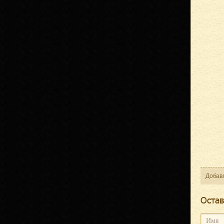
Добав
Оcтав