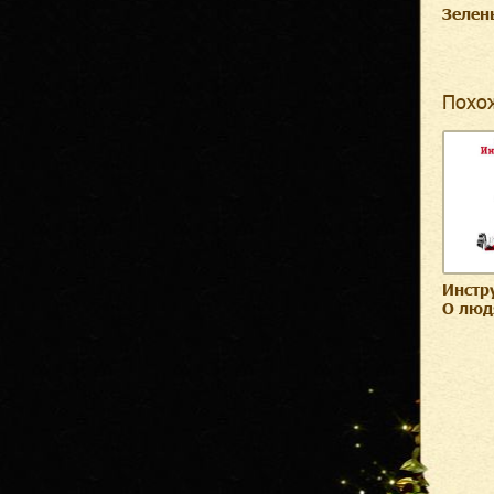
Зелен
Похо
Инстр
О люд