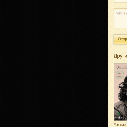
Други
Мэттью 