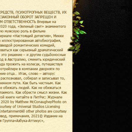
РЕДСТВ, ПСИХОТРОПНЫХ ВЕЩЕСТВ, ИХ
ЕЗАКОННЫЙ ОБОРОТ ЗАПРЕЩЕН И
 ОТВЕТСТВЕННОСТЬ Впервые на
020 года, «Зеленый свет» знаменитого
ную мужскую роль в фильме
сериале «Настоящий детектив», Микки
и иллюстрированная автобиография,
 звездой романтических комедий,
оваться как серьезный драматический
о это решение – и другие судьбоносные
год в Австралию, сменить юридический
ода прожить на колесах, путешествуя
тотрейлере в компании дворняги по
ние отца… Итак, слово – автору:
 распознавал, собирал и записывал то,
енном пути. Как быть честным. Как
не обижать людей. Как не обижаться
лаемого. Как обрести смысл жизни. Как
ой книге читайте в ЛитРес: Журнале
 2020 by Matthew McConaugheyPhoto on
rtesy of Universal Studios Licensing
ntertainmentAll other photos are courtesy
перевод, примечания, 2021© Издание на
я Группа«Азбука-Аттикус»,