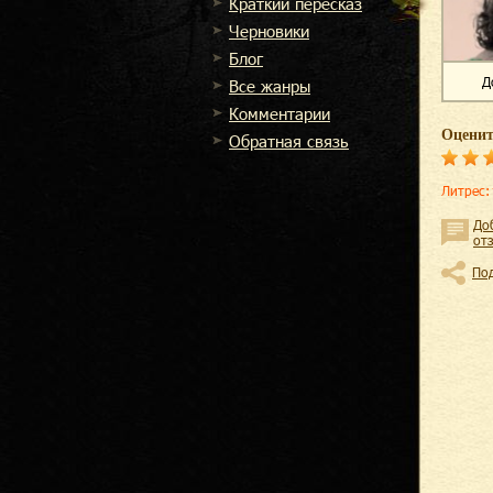
Краткий пересказ
Черновики
Блог
Д
Все жанры
Комментарии
Оценит
Обратная связь
Литрес
:
До
от
По