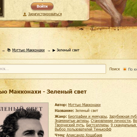
Войти
Зарегистрироваться
📚
Мэттью Макконахи
▶ Зеленый свет
Поиск
По к
ью Макконахи - Зеленый свет
Автор:
Мэттью Макконахи
Название:
Зеленый свет
Жанр:
биографии и мемуары
,
зарубежная пу
знаменитые актеры
,
становление личности
,
творческий путь
,
Бестселлеры
,
9 скандальны
Выбор пользователей Тинькофф
Чтец:
Александр Хошабаев