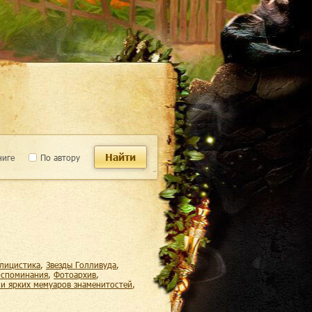
Найти
ниге
По автору
блицистика
,
звезды Голливуда
,
воспоминания
,
фотоархив
,
х и ярких мемуаров знаменитостей
,