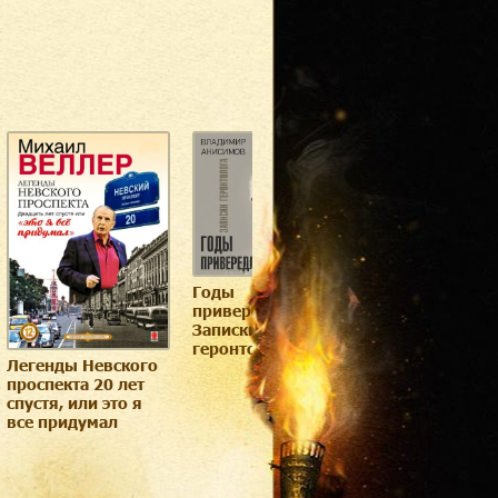
Годы
Академия род
привередливые.
Записки
геронтолога
Легенды Невского
проспекта 20 лет
спустя, или это я
все придумал