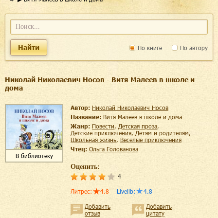
Найти
По книге
По автору
Николай Николаевич Носов - Витя Малеев в школе и
дома
Автор:
Николай Николаевич Носов
Название:
Витя Малеев в школе и дома
Жанр:
повести
,
детская проза
,
детские приключения
,
детям и родителям
,
школьная жизнь
,
веселые приключения
Чтец:
Ольга Голованова
В библиотеку
Оценить:
4
Литрес
:
4.8
Livelib
:
4.8
Добавить
Добавить
отзыв
цитату