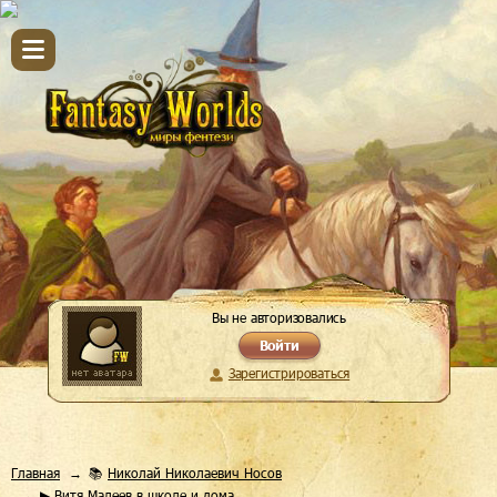
Вы не авторизовались
Войти
Зарегистрироваться
Главная
📚
Николай Николаевич Носов
▶ Витя Малеев в школе и дома