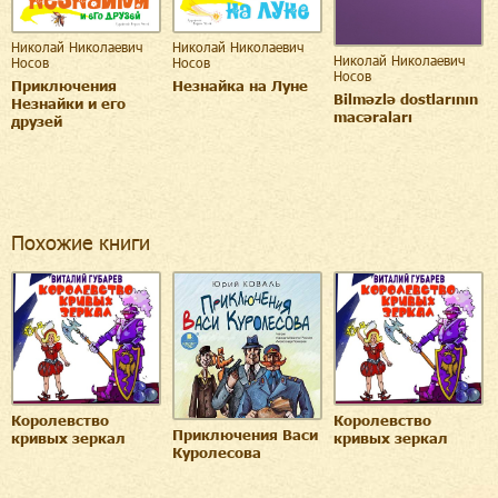
Николай Николаевич
Николай Николаевич
Николай Николаевич
Носов
Носов
Носов
Приключения
Незнайка на Луне
Bilməzlə dostlarının
Незнайки и его
macəraları
друзей
Похожие книги
Королевство
Королевство
Приключения Васи
кривых зеркал
кривых зеркал
Куролесова