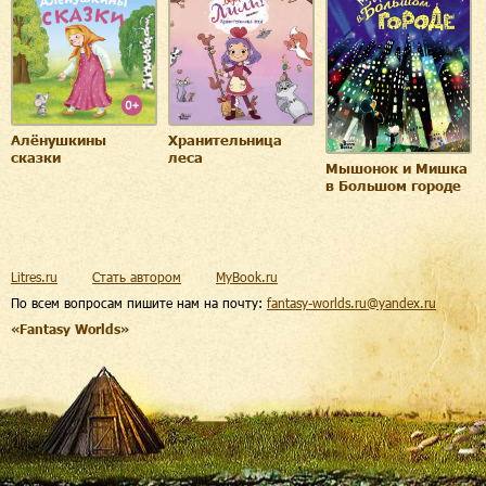
Алёнушкины
Хранительница
сказки
леса
Мышонок и Мишка
в Большом городе
Litres.ru
Стать автором
MyBook.ru
По всем вопросам пишите нам на почту:
fantasy-worlds.ru@yandex.ru
«Fantasy Worlds»