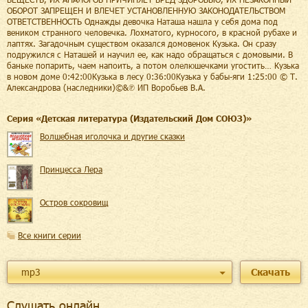
ОБОРОТ ЗАПРЕЩЕН И ВЛЕЧЕТ УСТАНОВЛЕННУЮ ЗАКОНОДАТЕЛЬСТВОМ
ОТВЕТСТВЕННОСТЬ Однажды девочка Наташа нашла у себя дома под
веником странного человечка. Лохматого, курносого, в красной рубахе и
лаптях. Загадочным существом оказался домовенок Кузька. Он сразу
подружился с Наташей и научил ее, как надо обращаться с домовыми. В
баньке попарить, чаем напоить, а потом олелюшечками угостить… Кузька
в новом доме 0:42:00Кузька в лесу 0:36:00Кузька у бабы-яги 1:25:00 © Т.
Александрова (наследники)©&℗ ИП Воробьев В.А.
Cерия «
Детская литература (Издательский Дом СОЮЗ)
»
Волшебная иголочка и другие сказки
Принцесса Лера
Остров сокровищ
Все книги серии
mp3
Скачать
Слушать онлайн