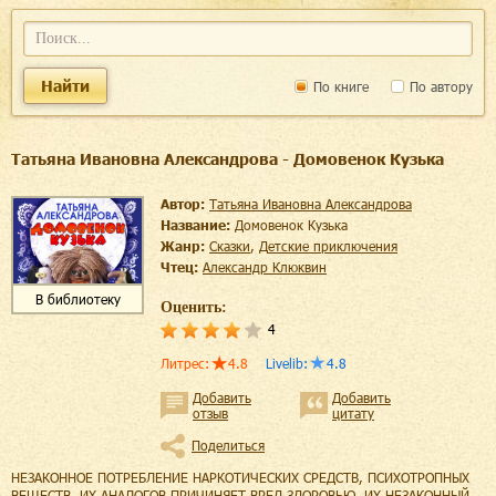
Найти
По книге
По автору
Татьяна Ивановна Александрова - Домовенок Кузька
Автор:
Татьяна Ивановна Александрова
Название:
Домовенок Кузька
Жанр:
сказки
,
детские приключения
Чтец:
Александр Клюквин
В библиотеку
Оценить:
4
Литрес
:
4.8
Livelib
:
4.8
Добавить
Добавить
отзыв
цитату
Поделиться
НЕЗАКОННОЕ ПОТРЕБЛЕНИЕ НАРКОТИЧЕСКИХ СРЕДСТВ, ПСИХОТРОПНЫХ
ВЕЩЕСТВ, ИХ АНАЛОГОВ ПРИЧИНЯЕТ ВРЕД ЗДОРОВЬЮ, ИХ НЕЗАКОННЫЙ