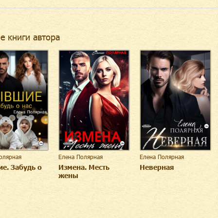
е книги автора
олярная
Елена Полярная
Елена Полярная
е. Забудь о
Измена. Месть
Неверная
жены