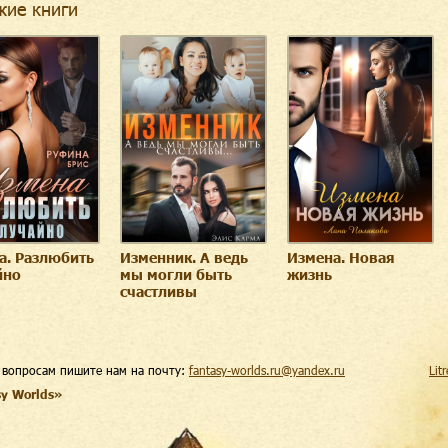
жие книги
а. Разлюбить
Изменник. А ведь
Измена. Новая
йно
мы могли быть
жизнь
счастливы
 вопросам пишите нам на почту:
fantasy-worlds.ru@yandex.ru
Lit
sy Worlds»