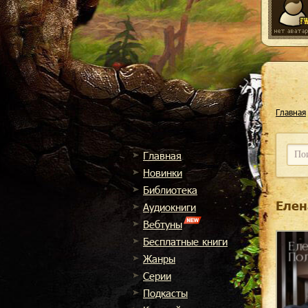
Главная
Главная
Новинки
Библиотека
Елен
Аудиокниги
Вебтуны
Бесплатные книги
Жанры
Cерии
Подкасты