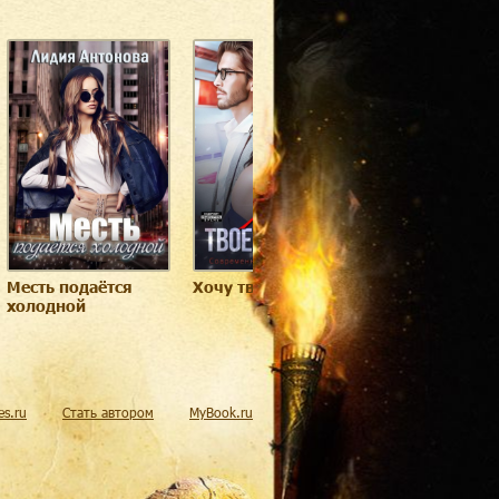
Месть подаётся
Хочу твоего мужа
Измена. Верну
холодной
в семью
res.ru
Стать автором
MyBook.ru