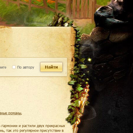
Найти
ниге
По автору
вные романы
,
в гармонии и растили двух прекрасных
нь, так это регулярное присутствие в