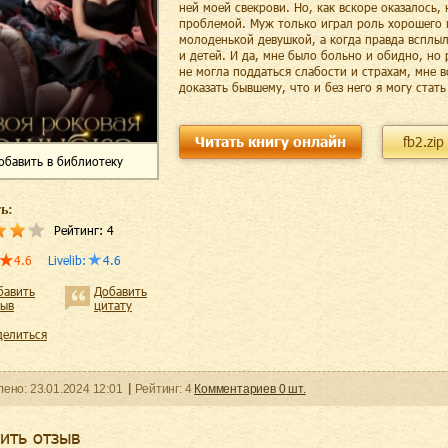
ней моей свекрови. Но, как вскоре оказалось,
проблемой. Муж только играл роль хорошего г
молоденькой девушкой, а когда правда всплыл
и детей. И да, мне было больно и обидно, но 
не могла поддаться слабости и страхам, мне в
доказать бывшему, что и без него я могу стать
Читать книгу онлайн
fb2.zip
обавить
в библиотеку
ь:
Рейтинг:
4
4.6
Livelib
:
4.6
бавить
Добавить
зыв
цитату
делиться
ленo:
23.01.2024
12:01
Рейтинг:
4
Комментариев
0
шт.
ить отзыв