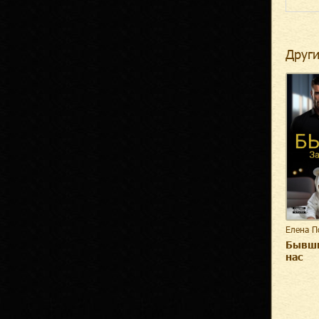
Други
Елена П
Бывши
нас