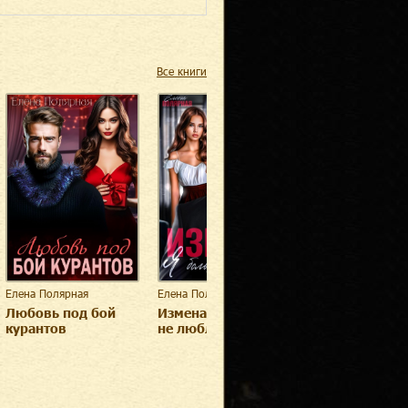
Все книги
Елена Полярная
Елена Полярная
Елена Полярная
Любовь под бой
Измена. Я больше
Измена с
курантов
не люблю
осложнениям