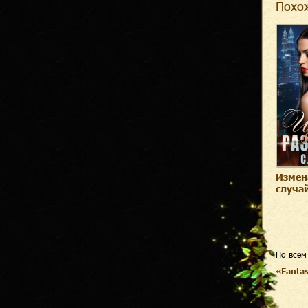
Похо
Измен
случа
По всем
«Fanta