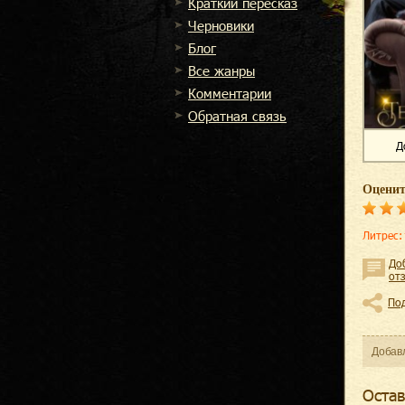
Краткий пересказ
Черновики
Блог
Все жанры
Комментарии
Обратная связь
Д
Оценит
Литрес
:
До
от
По
Добав
Оcтав