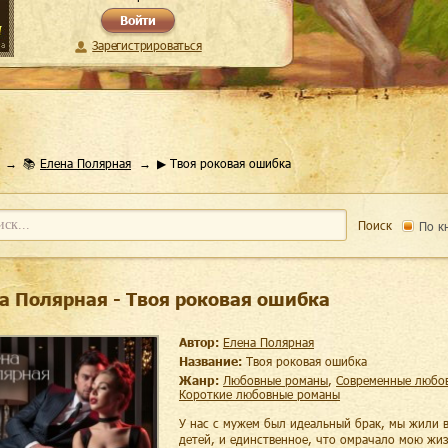
Войти
Зарегистрироваться
📚
Елена Полярная
▶ Твоя роковая ошибка
Поиск
По к
а Полярная - Твоя роковая ошибка
Автор:
Елена Полярная
Название:
Твоя роковая ошибка
Жанр:
любовные романы
,
современные любо
короткие любовные романы
У нас с мужем был идеальный брак, мы жили 
детей, и единственное, что омрачало мою жиз