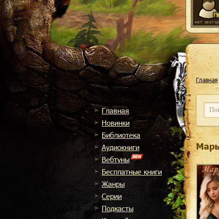
Главная
Главная
Новинки
Библиотека
Марь
Аудиокниги
Вебтуны
Бесплатные книги
Жанры
Cерии
Подкасты