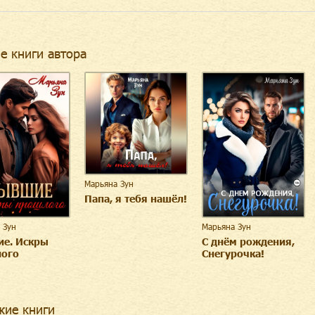
е книги автора
Марьяна Зун
Папа, я тебя нашёл!
 Зун
Марьяна Зун
е. Искры
С днём рождения,
ого
Снегурочка!
жие книги