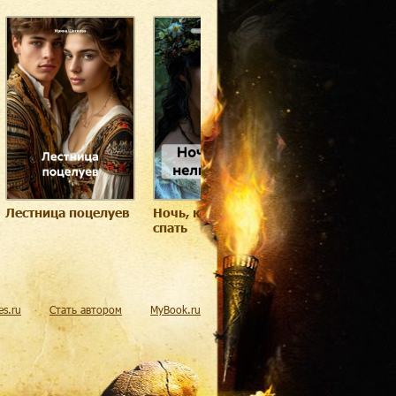
Лестница поцелуев
Ночь, когда нельзя
Принцесса на
спать
балконе
res.ru
Стать автором
MyBook.ru