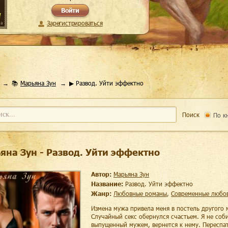
Войти
Зарегистрироваться
📚
Марьяна Зун
▶ Развод. Уйти эффектно
Поиск
По к
яна Зун - Развод. Уйти эффектно
Автор:
Марьяна Зун
Название:
Развод. Уйти эффектно
Жанр:
любовные романы
,
современные любо
Измена мужа привела меня в постель другого
Случайный секс обернулся счастьем. Я не соб
выпущенный мужем, вернется к нему. Переспат