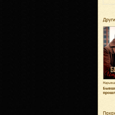
Други
Марьяна
Бывши
прошл
Похо