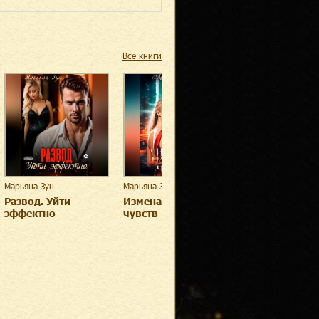
Все книги
Марьяна Зун
Марьяна Зун
Развод. Уйти
Измена. На грани
эффектно
чувств
Марьяна Зун
Измена. Путь к
любви