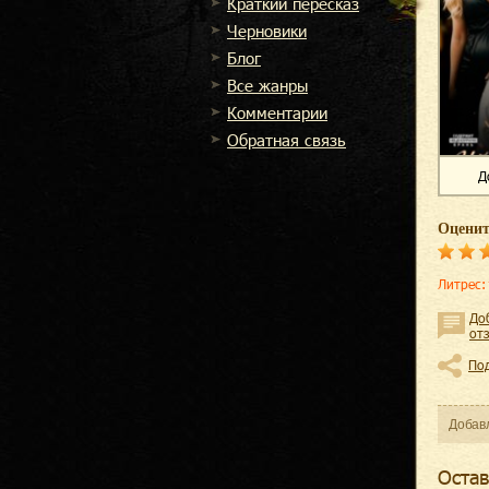
Краткий пересказ
Черновики
Блог
Все жанры
Комментарии
Обратная связь
Д
Оценит
Литрес
:
До
от
По
Добав
Оcтав