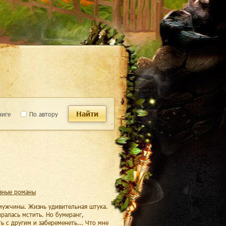
Найти
ниге
По автору
вные романы
 мужчины. Жизнь удивительная штука.
иралась мстить. Но бумеранг,
ь с другим и забеременеть... Что мне