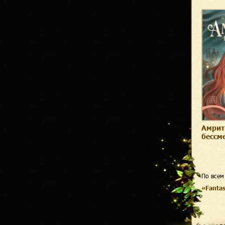
Амрит
бессм
По всем
«Fanta