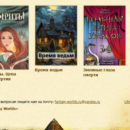
Время ведьм
Змеиные глаза
ы. Цена
смерти
ертия
 вопросам пишите нам на почту:
fantasy-worlds.ru@yandex.ru
Lit
sy Worlds»