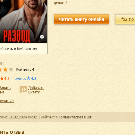
делать?
Читать книгу онлайн
fb2.zip
обавить
в библиотеку
ь:
Рейтинг:
4
4.3
Livelib
:
4.3
бавить
Добавить
зыв
цитату
делиться
ленo:
16.02.2024
04:02
Рейтинг:
4
Комментариев
0
шт.
ить отзыв