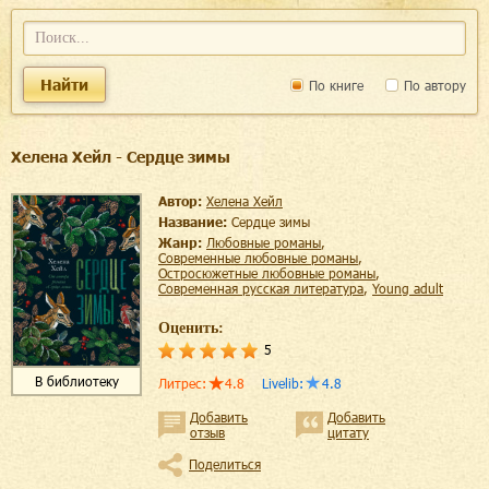
Найти
По книге
По автору
Хелена Хейл - Сердце зимы
Автор:
Хелена Хейл
Название:
Сердце зимы
Жанр:
любовные романы
,
современные любовные романы
,
остросюжетные любовные романы
,
современная русская литература
,
young adult
Оценить:
5
В библиотеку
Литрес
:
4.8
Livelib
:
4.8
Добавить
Добавить
отзыв
цитату
Поделиться