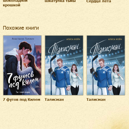
шоколадной
Шкатулка тьмы
Сердце лета
крошкой
Похожие книги
7 футов под Килем
Талисман
Талисман