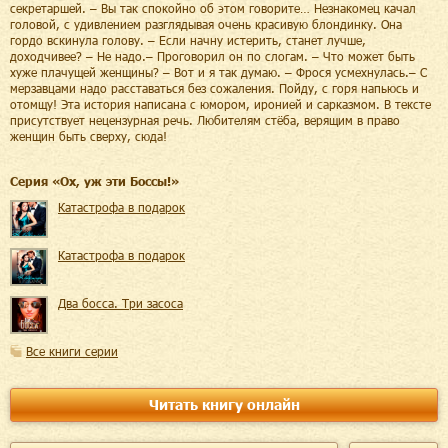
секретаршей. – Вы так спокойно об этом говорите… Незнакомец качал
головой, с удивлением разглядывая очень красивую блондинку. Она
гордо вскинула голову. – Если начну истерить, станет лучше,
доходчивее? – Не надо.– Проговорил он по слогам. – Что может быть
хуже плачущей женщины? – Вот и я так думаю. – Фрося усмехнулась.– С
мерзавцами надо расставаться без сожаления. Пойду, с горя напьюсь и
отомщу! Эта история написана с юмором, иронией и сарказмом. В тексте
присутствует нецензурная речь. Любителям стёба, верящим в право
женщин быть сверху, сюда!
Cерия «
Ох, уж эти Боссы!
»
Катастрофа в подарок
Катастрофа в подарок
Два босса. Три засоса
Все книги серии
Читать книгу онлайн