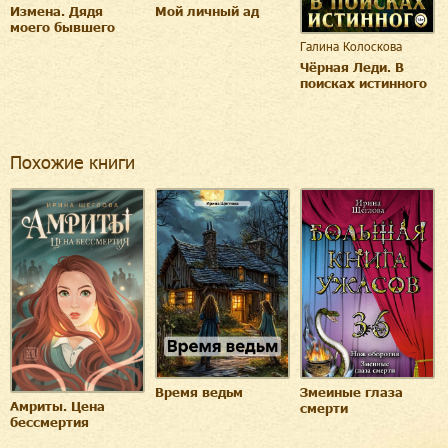
Измена. Дядя
Мой личный ад
моего бывшего
Галина Колоскова
Чёрная Леди. В
поисках истинного
Похожие книги
Время ведьм
Змеиные глаза
Амриты. Цена
смерти
бессмертия