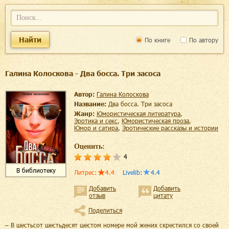
Найти
По книге
По автору
Галина Колоскова - Два босса. Три засоса
Автор:
Галина Колоскова
Название:
Два босса. Три засоса
Жанр:
юмористическая литература
,
эротика и секс
,
юмористическая проза
,
юмор и сатира
,
эротические рассказы и истории
Оценить:
4
В библиотеку
Литрес
:
4.4
Livelib
:
4.4
Добавить
Добавить
отзыв
цитату
Поделиться
– В шестьсот шестьдесят шестом номере мой жених скрестился со своей