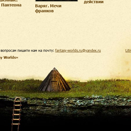
действии
 Пантеона
Варяг. Мечи
франков
 вопросам пишите нам на почту:
fantasy-worlds.ru@yandex.ru
Lit
sy Worlds»