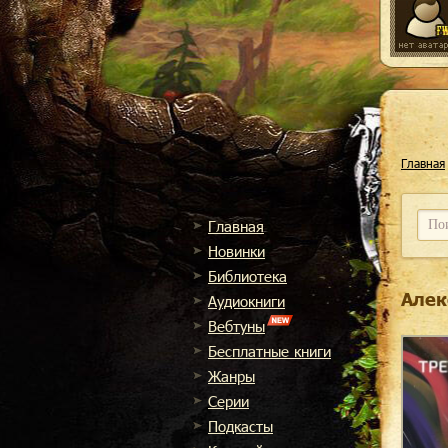
Главная
Главная
Новинки
Библиотека
Алек
Аудиокниги
Вебтуны
Бесплатные книги
Жанры
Cерии
Подкасты