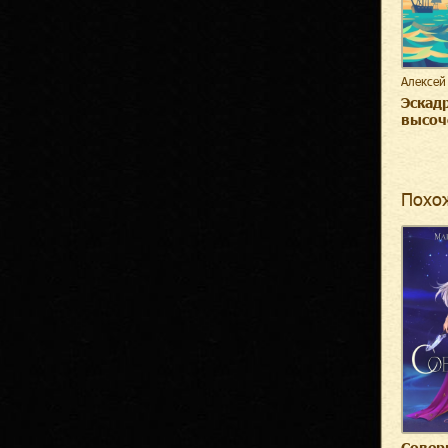
Алексей
Эскадр
высоч
Похо
Совер