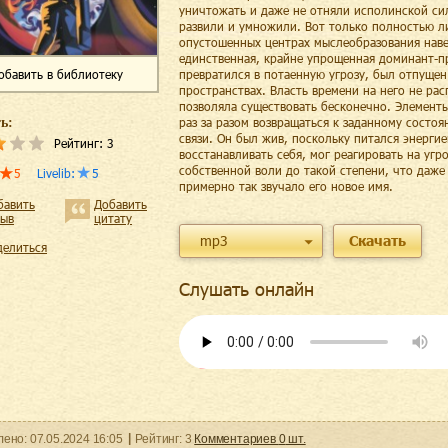
уничтожать и даже не отняли исполинской си
развили и умножили. Вот только полностью л
опустошенных центрах мыслеобразования наве
единственная, крайне упрощенная доминант-п
обавить
в библиотеку
превратился в потаенную угрозу, был отпущен
пространствах. Власть времени на него не ра
позволяла существовать бесконечно. Элемент
ь:
раз за разом возвращаться к заданному состо
связи. Он был жив, поскольку питался энерги
Рейтинг:
3
восстанавливать себя, мог реагировать на угр
собственной воли до такой степени, что даже 
5
Livelib
:
5
примерно так звучало его новое имя.
бавить
Добавить
зыв
цитату
mp3
Скачать
делиться
Слушать онлайн
ленo:
07.05.2024
16:05
Рейтинг:
3
Комментариев
0
шт.