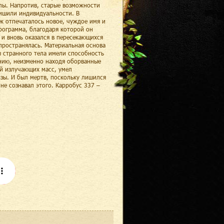
лы. Напротив, старые возможности
ишили индивидуальности. В
к отпечаталось новое, чуждое имя и
рограмма, благодаря которой он
 и вновь оказался в пересекающихся
спространялась. Материальная основа
ы странного тела имели способность
янию, неизменно находя оборванные
ей излучающих масс, умел
озы. И был мертв, поскольку лишился
не сознавал этого. Карробус 337 –