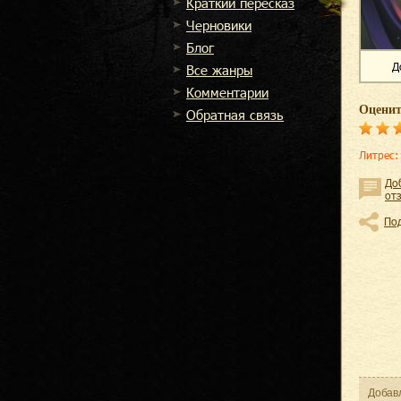
Краткий пересказ
Черновики
Блог
Д
Все жанры
Комментарии
Оценит
Обратная связь
Литрес
:
До
от
По
Добав