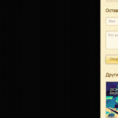
Оcтав
Други