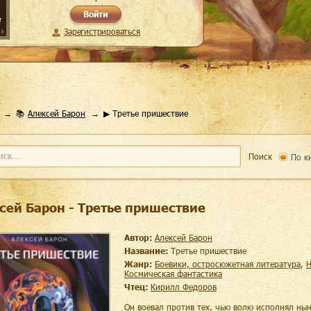
Войти
Зарегистрироваться
📚
Алексей Барон
▶ Третье пришествие
Поиск
По к
сей Барон - Третье пришествие
Автор:
Алексей Барон
Название:
Третье пришествие
Жанр:
боевики, остросюжетная литература
,
космическая фантастика
Чтец:
Кирилл Федоров
Он воевал против тех, чью волю исполнял нын