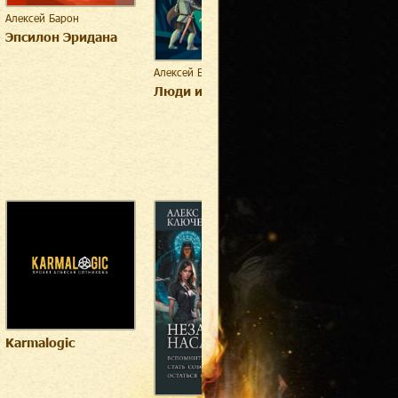
Алексей Барон
Эпсилон Эридана
Алексей Барон
Алексей Барон
Люди и Ящеры
Третье пришес
Karmalogic