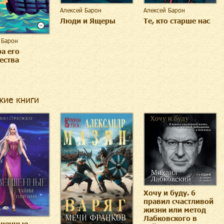
Алексей Барон
Алексей Барон
Люди и Ящеры
Те, кто старше нас
 Барон
а его
ества
жие книги
Хочу и буду. 6
правил счастливой
жизни или метод
Лабковского в
шенные.