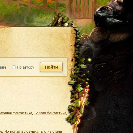
Найти
ниге
По автору
научная фантастика
,
боевая фантастика
,
е. Но попал в ловушку. Его не стали