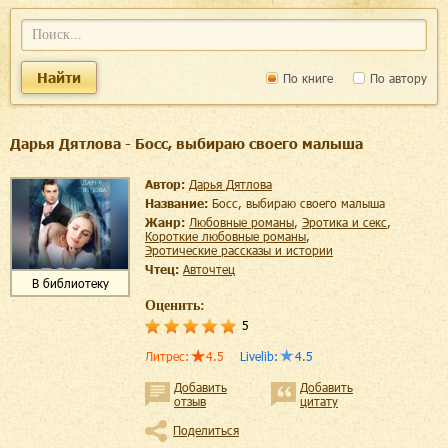
Найти
По книге
По автору
Дарья Дятлова - Босс, выбираю своего малыша
Автор:
Дарья Дятлова
Название:
Босс, выбираю своего малыша
Жанр:
любовные романы
,
эротика и секс
,
короткие любовные романы
,
эротические рассказы и истории
Чтец:
Авточтец
В библиотеку
Оценить:
5
Литрес
:
4.5
Livelib
:
4.5
Добавить
Добавить
отзыв
цитату
Поделиться