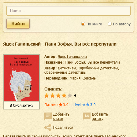
Найти
По книге
По автору
Яцек Галиньский - Пани Зофья. Вы всё перепутали
Автор:
Яцек Галиньский
Название:
Пани Зофья. Вы всё перепутали
Жанр:
детективы
,
зарубежные детективы
,
современные детективы
Переводчик:
Мария Крисань
Оценить:
4
Литрес
:
3.9
Livelib
:
3.9
В библиотеку
Добавить
Добавить
отзыв
цитату
Поделиться
Первая книга из серии юмористических детективов Яцека Галиньского