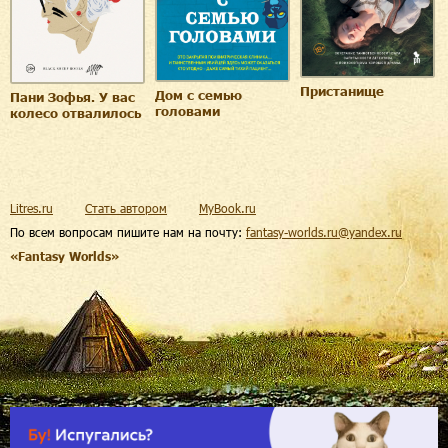
Пристанище
Дом с семью
Пани Зофья. У вас
головами
колесо отвалилось
Litres.ru
Стать автором
MyBook.ru
По всем вопросам пишите нам на почту:
fantasy-worlds.ru@yandex.ru
«Fantasy Worlds»