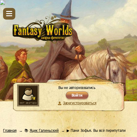
Вы не авторизовались
Войти
Зарегистрироваться
Главная
📚
Яцек Галиньский
▶ Пани Зофья. Вы всё перепутали