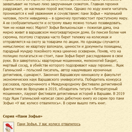
захватывает не только лихо закрученным сюжетом. Главная героиня
раздражает, ее насмешки порой жестоки. Однако по ходу книги читатель
проникается к ней уважением и сочувствием: пани Зофья – маленький
человек, почти невидимка – в одиночку противостоит преступному миру.
А ее сообразительности и острому языку можно только позавидовать.
Чем не новая мисс Марпл? Зофья Вильконьская – пожилая дама, она
мирно живет в варшавском многоквартирном доме. Ее пенсия более чем
скромна, поэтому старушка часто берет тележку на колесиках и
отправляется на охоту за товарами по акции. Но однажды случается
немыслимое: ее квартиру взломали, ценности и документы похищены,
парадный мундир покойного мужа цинично осквернен. Поняв, что на
полицию полагаться не стоит, пани Зофья берет расследование в свои
руки. Все завертелось: квартирные мошенники, мелконогий бандит,
мертвый сосед, в убийстве которого подозревают нашу героиню… Яцек
Галиньский – польский писатель, автор нашумевших ироничных
детективов, сценарист. Закончил Варшавскую киношколу и факультет
экономических наук Варшавского университета. Победитель конкурса
рассказов, приуроченного к Международному фестивалю детективной
фантастики во Вроцлаве в 2019, обладатель титула «Литературный
мошенник», лауреат фестиваля детективных историй в Варшаве. В 2019
году Яцек Галиньский написал свою дебютную книгу из серии про пани
Зофью «У вас колесо отвалилось». В серии вышло пять книг.
Cерия «
Пани Зофья
»
Пани Зофья. У вас колесо отвалилось