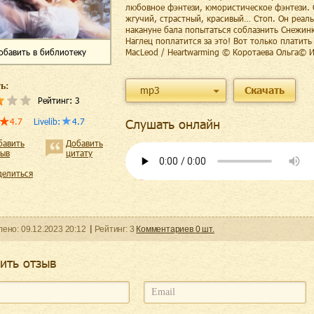
любовное фэнтези, юмористическое фэнтези. 
жгучий, страстный, красивый… Стоп. Он реаль
накануне бала попытаться соблазнить Снежин
Наглец поплатится за это! Вот только платит
обавить
в библиотеку
MacLeod / Heartwarming © Коротаева Ольга© 
ь:
mp3
Скачать
Рейтинг:
3
4.7
Livelib
:
4.7
Слушать онлайн
бавить
Добавить
зыв
цитату
делиться
ленo:
09.12.2023
20:12
Рейтинг:
3
Комментариев
0
шт.
ить отзыв