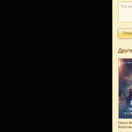
Други
Ольга И
Коротае