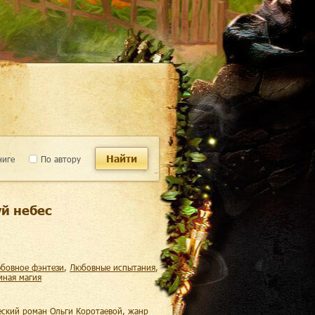
Найти
ниге
По автору
уй небес
юбовное фэнтези
,
любовные испытания
,
емная магия
еский роман Ольги Коротаевой, жанр