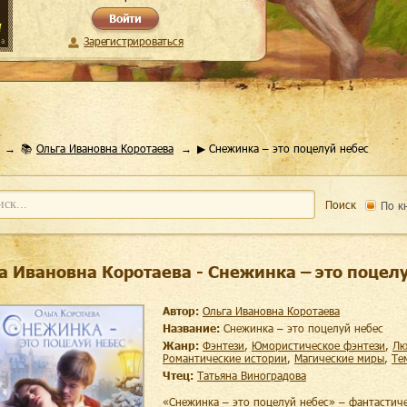
Войти
Зарегистрироваться
📚
Ольга Ивановна Коротаева
▶ Снежинка – это поцелуй небес
Поиск
По к
а Ивановна Коротаева - Снежинка – это поцел
Автор:
Ольга Ивановна Коротаева
Название:
Снежинка – это поцелуй небес
Жанр:
фэнтези
,
юмористическое фэнтези
,
л
романтические истории
,
магические миры
,
т
Чтец:
Татьяна Виноградова
«Снежинка – это поцелуй небес» – фантастич