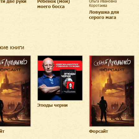
ти две руки
Ребенок (мой)
Ольга Ивановна
Коротаева
моего босса
Ловушка для
серого мага
жие книги
Этюды черни
йт
Форсайт