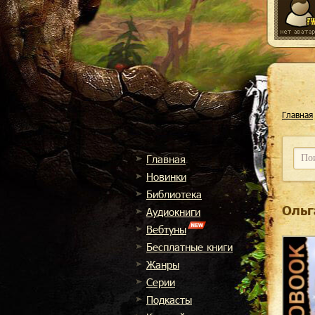
Главная
Главная
Новинки
Библиотека
Ольг
Аудиокниги
Вебтуны
Бесплатные книги
Жанры
Cерии
Подкасты