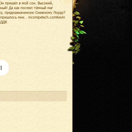
Он пришёл в мой сон. Высокий,
ный! Да как посмел тёмный маг
ку, предназначенную Снежному Лорду?
ь пришлось мне… incompetech.comKevin
ИДДК