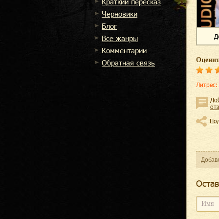
Краткий пересказ
Черновики
Блог
Д
Все жанры
Комментарии
Оценит
Обратная связь
Литрес
:
До
от
По
Добав
Оcтав