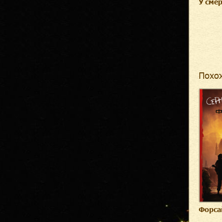
У смер
Похо
Форса