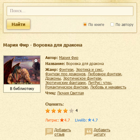
Найти
По книге
По автору
Мария Фир - Воровка для дракона
Автор:
Мария Фир
Название:
Воровка для дракона
Жанр:
фэнтези
,
эротика и секс
,
фэнтези про драконов
,
любовное фэнтези
,
драконы
,
эротическое фэнтези
,
эротические фантазии
,
ЛитРес: чтец
,
романтическое фэнтези
,
любовь и ненависть
В библиотеку
Чтец:
Лючия Светлая
Оценить:
4
Литрес
:
4.7
Livelib
:
4.7
Добавить
Добавить
отзыв
цитату