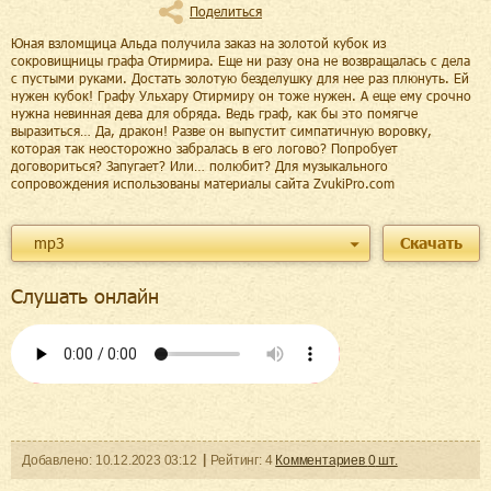
Поделиться
Юная взломщица Альда получила заказ на золотой кубок из
сокровищницы графа Отирмира. Еще ни разу она не возвращалась с дела
с пустыми руками. Достать золотую безделушку для нее раз плюнуть. Ей
нужен кубок! Графу Ульхару Отирмиру он тоже нужен. А еще ему срочно
нужна невинная дева для обряда. Ведь граф, как бы это помягче
выразиться… Да, дракон! Разве он выпустит симпатичную воровку,
которая так неосторожно забралась в его логово? Попробует
договориться? Запугает? Или… полюбит? Для музыкального
сопровождения использованы материалы сайта ZvukiPro.com
mp3
Скачать
Слушать онлайн
Добавленo:
10.12.2023
03:12
Рейтинг:
4
Комментариев
0
шт.