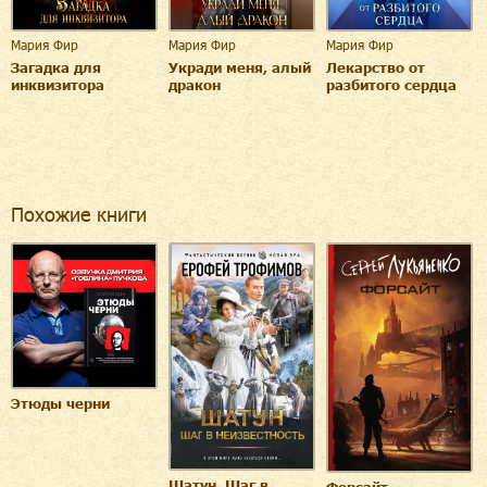
Мария Фир
Мария Фир
Мария Фир
Загадка для
Укради меня, алый
Лекарство от
инквизитора
дракон
разбитого сердца
Похожие книги
Этюды черни
Шатун. Шаг в
Форсайт